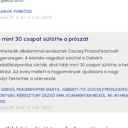
ájékoztatót.
RAMOK
,
PÜNKÖSD
rilis 29., 15:40
- 0. x 00., 00:00
 mint 30 csapat sütötte a prószát
nhetedik alkalommal rendeztek Göcseji Prószafesztivált
gerszegen. A kóstolni vágyókat ezúttal a Gébárti
didőközpontba várták, ahol több mint 30 csapat sütötte a hel
alitást. Az evés mellett a hagyományok ápolására is nagy
úlyt fektettek a szervezők.
Z GERGŐ
,
FRAUENHOFFER MÁRTA
,
GÉBÁRTI-TÓ
,
GÖCSEJI PRÓSZAFES
ONYSÁG
,
KERESZTURY DEZSŐ VMK
,
KOMMENTÁR NÉLKÜL
,
M1
,
M1 HÍR
ÖSD
ájus 29., 16:26
- 0. x 00., 00:00