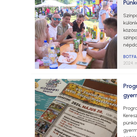
Pünk
Színp
külön
közöss
színpa
népdal
BOTFA
2024. m
Prog
gyer
Progr
Keres
pünkös
gyerm