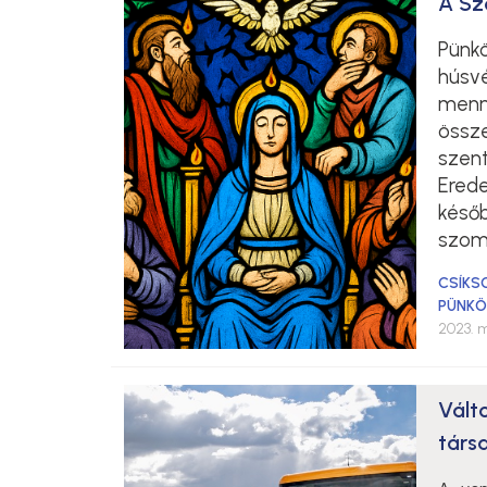
A Sz
Pünkö
húsv
menn
össz
szen
Erede
késő
szomb
CSÍKS
PÜNKÖ
2023. m
Vált
társ