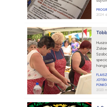
sajtót
PROG
2024. áp
Több
Huszo
Zalae
Szaba
speci
hangs
FLAIS
JÓTÉK
PÜNK
2023. m