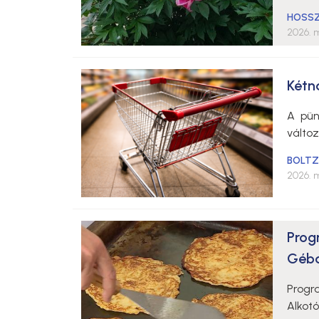
HOSSZ
2026. m
Kétn
A pün
válto
BOLTZ
2026. m
Prog
Gébá
Progr
Alkot