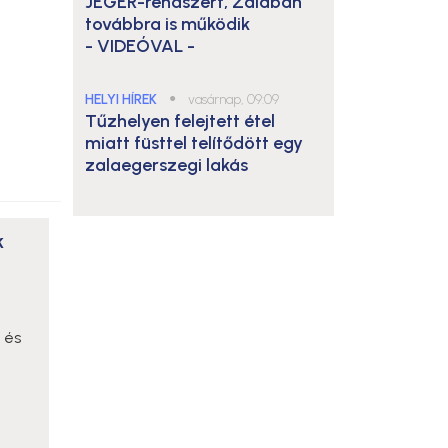
JÉGER-rendszert, Zalában
továbbra is működik
- VIDEÓVAL -
HELYI HÍREK
●
vasárnap, 09:09
Tűzhelyen felejtett étel
miatt füsttel telítődött egy
zalaegerszegi lakás
k
 és