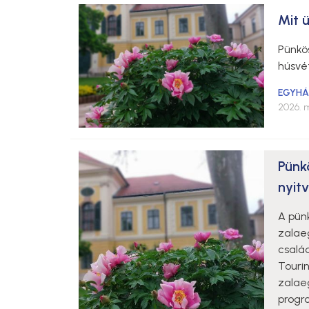
Mit 
Pünkö
húsvé
EGYH
2026. m
Pünk
nyitv
A pün
zalae
család
Touri
zalaeg
progr