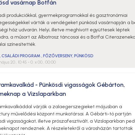
ösd vasárnap Botfán
adi produkciókkal, gyermekprogramokkal és gasztronómiai
legességekkel várták a vendégeket pünkösd vasárnapján a b
égi ház udvarán. Helyi, illetve meghívott együttesek léptek
dra, a műsort az Albatrosz táncosai és a Botfai Citerazenek
ai színesítették.
,
CSALÁDI PROGRAM
,
FŐZŐVERSENY
,
PÜNKÖSD
ájus 20., 10:45
- 0. x 00., 00:00
ramkavalkád - Pünkösdi vigasságok Gébárton,
meknap a Vizslaparkban
amkavalkáddal várják a zalaegerszegieket májusban a
ztury művelődési központ munkatársai. A Gébárti-tó partján
di vigasságokat, illetve prószafesztivált, a Vizslaparkban ped
eknapot rendeznek. A részeletekről a városházán tartottak