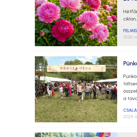
Hétfő
ciklo
FELME
2026. m
Pünk
Pünkö
töltse
összek
a tava
CSALÁ
2024. m