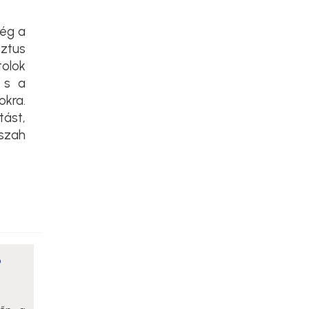
ség a
ztus
olok
 s a
okra.
tást,
szah
ó