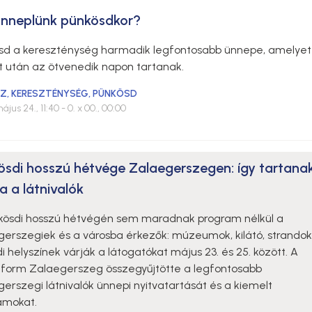
ünneplünk pünkösdkor?
sd a kereszténység harmadik legfontosabb ünnepe, amelyet
t után az ötvenedik napon tartanak.
ÁZ
,
KERESZTÉNYSÉG
,
PÜNKÖSD
ájus 24., 11:40
- 0. x 00., 00:00
ösdi hosszú hétvége Zalaegerszegen: így tartana
a a látnivalók
kösdi hosszú hétvégén sem maradnak program nélkül a
gerszegiek és a városba érkezők: múzeumok, kilátó, strandok
i helyszínek várják a látogatókat május 23. és 25. között. A
nform Zalaegerszeg összegyűjtötte a legfontosabb
erszegi látnivalók ünnepi nyitvatartását és a kiemelt
amokat.