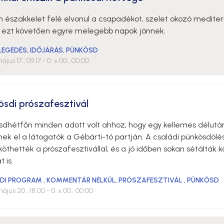
n északkelet felé elvonul a csapadékot, szelet okozó medite
n, ezt követően egyre melegebb napok jönnek.
LEGEDÉS
,
IDŐJÁRÁS
,
PÜNKÖSD
ájus 17., 09:17
- 0. x 00., 00:00
ösdi prószafesztivál
sdhétfőn minden adott volt ahhoz, hogy egy kellemes délutá
nek el a látogatók a Gébárti-tó partján. A családi pünkösdölé
öthették a prószafesztivállal, és a jó időben sokan sétálták 
t is.
DI PROGRAM
,
KOMMENTÁR NÉLKÜL
,
PRÓSZAFESZTIVÁL
,
PÜNKÖSD
ájus 20., 18:00
- 0. x 00., 00:00