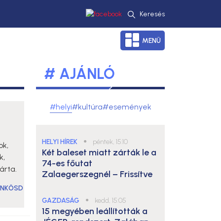
Keresés
MENÜ
# AJÁNLÓ
#helyi
#kultúra
#események
HELYI HÍREK
●
péntek, 15:10
ok,
Két baleset miatt zárták le a
k,
74-es főutat
árta.
Zalaegerszegnél – Frissítve
ÜNKÖSD
GAZDASÁG
●
kedd, 15:05
15 megyében leállították a