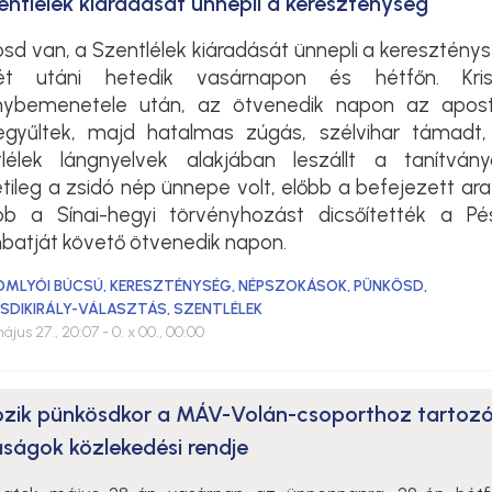
entlélek kiáradását ünnepli a kereszténység
sd van, a Szentlélek kiáradását ünnepli a keresztény
ét utáni hetedik vasárnapon és hétfőn. Kris
ybemenetele után, az ötvenedik napon az apost
egyűltek, majd hatalmas zúgás, szélvihar támadt,
tlélek lángnyelvek alakjában leszállt a tanítvány
tileg a zsidó nép ünnepe volt, előbb a befejezett ara
bb a Sínai-hegyi törvényhozást dicsőítették a Pé
atját követő ötvenedik napon.
OMLYÓI BÚCSÚ
,
KERESZTÉNYSÉG
,
NÉPSZOKÁSOK
,
PÜNKÖSD
,
SDIKIRÁLY-VÁLASZTÁS
,
SZENTLÉLEK
ájus 27., 20:07
- 0. x 00., 00:00
ozik pünkösdkor a MÁV-Volán-csoporthoz tartoz
aságok közlekedési rendje