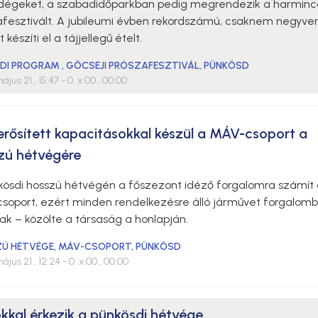
dégeket, a szabadidőparkban pedig megrendezik a harminc
afesztivált. A jubileumi évben rekordszámú, csaknem negyve
 készíti el a tájjellegű ételt.
DI PROGRAM
,
GÖCSEJI PRÓSZAFESZTIVÁL
,
PÜNKÖSD
ájus 21., 15:47
- 0. x 00., 00:00
rősített kapacitásokkal készül a MÁV-csoport a
zú hétvégére
kösdi hosszú hétvégén a főszezont idéző forgalomra számít
soport, ezért minden rendelkezésre álló járművet forgalom
nak – közölte a társaság a honlapján.
Ú HÉTVÉGE
,
MÁV-CSOPORT
,
PÜNKÖSD
ájus 21., 12:24
- 0. x 00., 00:00
okkal érkezik a pünkösdi hétvége