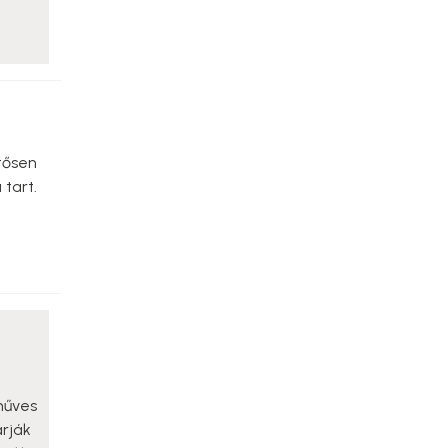
tősen
tart.
műves
rják