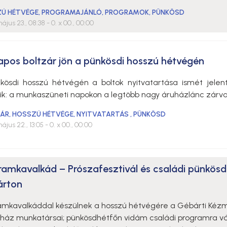
Ú HÉTVÉGE
,
PROGRAMAJÁNLÓ
,
PROGRAMOK
,
PÜNKÖSD
ájus 23., 08:38
- 0. x 00., 00:00
apos boltzár jön a pünkösdi hosszú hétvégén
kösdi hosszú hétvégén a boltok nyitvatartása ismét jelen
zik: a munkaszüneti napokon a legtöbb nagy áruházlánc zárva 
ÁR
,
HOSSZÚ HÉTVÉGE
,
NYITVATARTÁS
,
PÜNKÖSD
ájus 22., 13:05
- 0. x 00., 00:00
ramkavalkád – Prószafesztivál és családi pünkösd
rton
amkavalkáddal készülnek a hosszú hétvégére a Gébárti Kéz
óház munkatársai; pünkösdhétfőn vidám családi programra vá