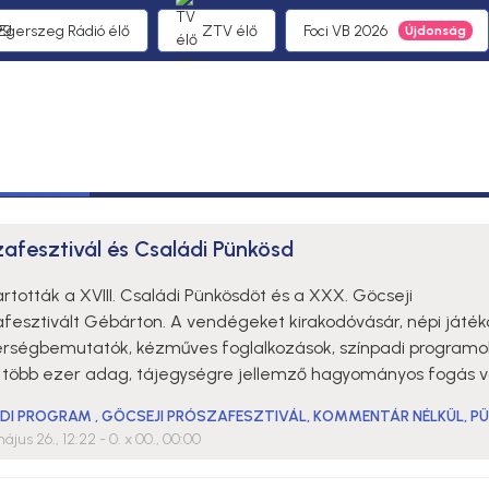
 Egerszeg Rádió élő
ZTV élő
Foci VB 2026
zafesztivál és Családi Pünkösd
tották a XVIII. Családi Pünkösdöt és a XXX. Göcseji
fesztivált Gébárton. A vendégeket kirakodóvásár, népi játék
rségbemutatók, kézműves foglalkozások, színpadi programo
ve több ezer adag, tájegységre jellemző hagyományos fogás v
DI PROGRAM
,
GÖCSEJI PRÓSZAFESZTIVÁL
,
KOMMENTÁR NÉLKÜL
,
P
ájus 26., 12:22
- 0. x 00., 00:00