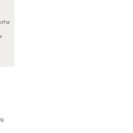
otfai
ar
ig