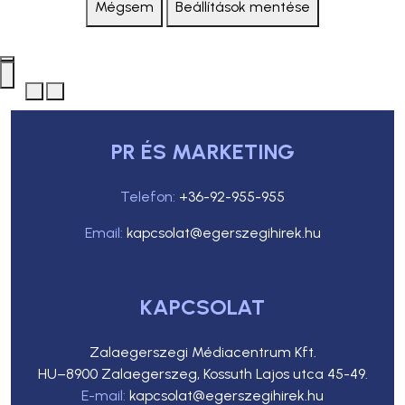
Mégsem
Beállítások mentése
PR ÉS MARKETING
Telefon:
+36-92-955-955
Email:
kapcsolat@egerszegihirek.hu
KAPCSOLAT
Zalaegerszegi Médiacentrum Kft.
HU–8900 Zalaegerszeg, Kossuth Lajos utca 45-49.
E-mail:
kapcsolat@egerszegihirek.hu