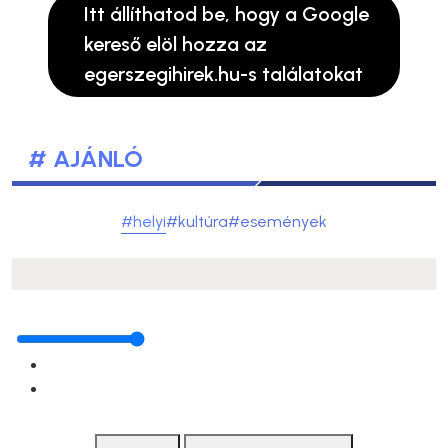
Itt állíthatod be, hogy a Google
kereső elöl hozza az
egerszegihirek.hu-s találatokat
# AJÁNLÓ
#helyi
#kultúra
#események