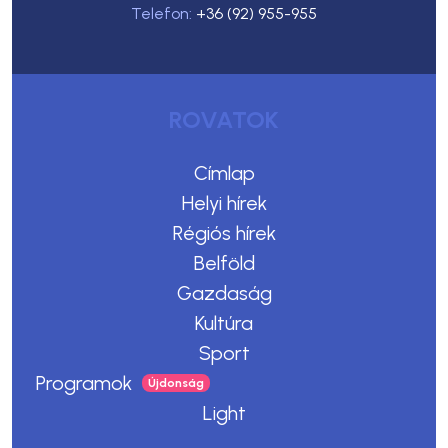
Telefon:
+36 (92) 955-955
ROVATOK
Címlap
Helyi hírek
Régiós hírek
Belföld
Gazdaság
Kultúra
Sport
Programok
Light