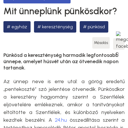
Mit ünneplünk pünkösdkor?
egyház
kereszténység
pünkösd
Másolás
Pünkösd a kereszténység harmadik legfontosabb
ünnepe, amelyet húsvét után az ötvenedik napon
tartanak.
Az ünnep neve is erre utal: a görög eredetű
„pentekoszté” szó jelentése ötvenedik. Pünkösdkor
a keresztény hagyomány szerint a Szentlélek
eljövetelére emlékeznek, amikor a tanítványokat
eltöltötte a Szentlélek, és különböző nyelveken
kezdtek beszélni. A
24.hu
összeállítása szerint a
történethez kapcsolódik Péter apostol beszéde is,