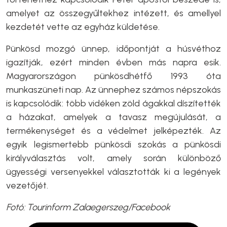
amelyet az összegyűltekhez intézett, és amellyel
kezdetét vette az egyház küldetése.
Pünkösd mozgó ünnep, időpontját a húsvéthoz
igazítják, ezért minden évben más napra esik.
Magyarországon pünkösdhétfő 1993 óta
munkaszüneti nap. Az ünnephez számos népszokás
is kapcsolódik: több vidéken zöld ágakkal díszítették
a házakat, amelyek a tavasz megújulását, a
termékenységet és a védelmet jelképezték. Az
egyik legismertebb pünkösdi szokás a pünkösdi
királyválasztás volt, amely során különböző
ügyességi versenyekkel választották ki a legények
vezetőjét.
Fotó: Tourinform Zalaegerszeg/Facebook