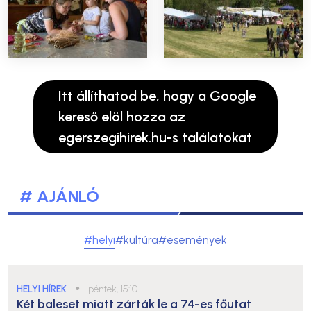
Itt állíthatod be, hogy a Google
kereső elöl hozza az
egerszegihirek.hu-s találatokat
# AJÁNLÓ
#helyi
#kultúra
#események
HELYI HÍREK
●
péntek, 15:10
Két baleset miatt zárták le a 74-es főutat