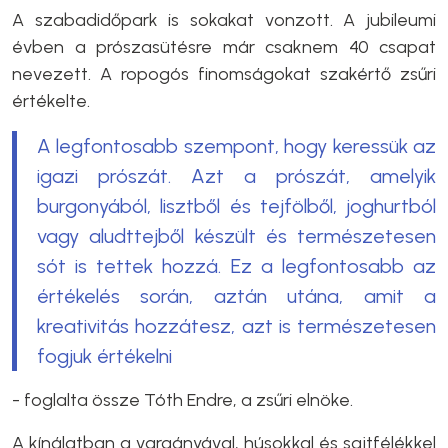
A szabadidőpark is sokakat vonzott. A jubileumi
évben a prószasütésre már csaknem 40 csapat
nevezett. A ropogós finomságokat szakértő zsűri
értékelte.
A legfontosabb szempont, hogy keressük az
igazi prószát. Azt a prószát, amelyik
burgonyából, lisztből és tejfölből, joghurtból
vagy aludttejből készült és természetesen
sót is tettek hozzá. Ez a legfontosabb az
értékelés során, aztán utána, amit a
kreativitás hozzátesz, azt is természetesen
fogjuk értékelni
- foglalta össze Tóth Endre, a zsűri elnöke.
A kínálatban a vargányával, húsokkal és sajtfélékkel