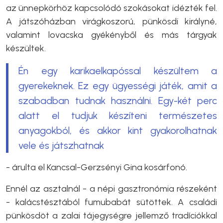
az ünnepkörhöz kapcsolódó szokásokat idézték fel.
A játszóházban virágkoszorú, pünkösdi királyné,
valamint lovacska gyékényből és más tárgyak
készültek.
Én egy karikaelkapóssal készültem a
gyerekeknek. Ez egy ügyességi játék, amit a
szabadban tudnak használni. Egy-két perc
alatt el tudjuk készíteni természetes
anyagokból, és akkor kint gyakorolhatnak
vele és játszhatnak
- árulta el Kancsal-Gerzsényi Gina kosárfonó.
Ennél az asztalnál - a népi gasztronómia részeként
- kalácstésztából fumubabát sütöttek. A családi
pünkösdöt a zalai tájegységre jellemző tradíciókkal