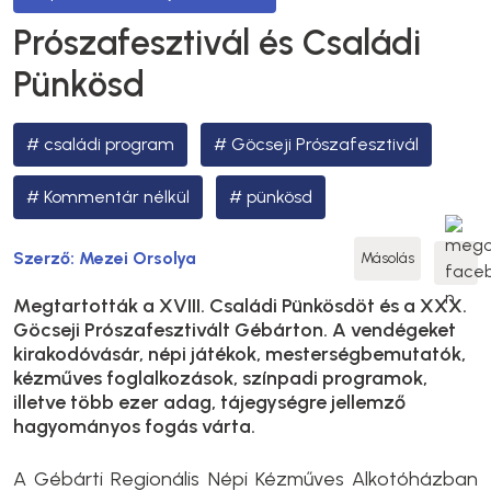
Prószafesztivál és Családi
Pünkösd
családi program
Göcseji Prószafesztivál
Kommentár nélkül
pünkösd
Szerző:
Mezei Orsolya
Másolás
Megtartották a XVIII. Családi Pünkösdöt és a XXX.
Göcseji Prószafesztivált Gébárton. A vendégeket
kirakodóvásár, népi játékok, mesterségbemutatók,
kézműves foglalkozások, színpadi programok,
illetve több ezer adag, tájegységre jellemző
hagyományos fogás várta.
A Gébárti Regionális Népi Kézműves Alkotóházban