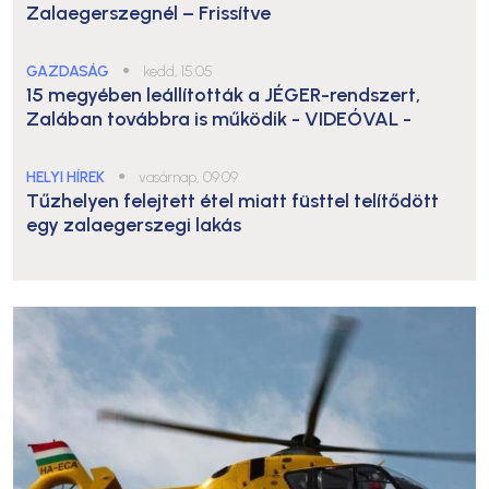
Zalaegerszegnél – Frissítve
GAZDASÁG
●
kedd, 15:05
15 megyében leállították a JÉGER-rendszert,
Zalában továbbra is működik
- VIDEÓVAL -
HELYI HÍREK
●
vasárnap, 09:09
Tűzhelyen felejtett étel miatt füsttel telítődött
egy zalaegerszegi lakás