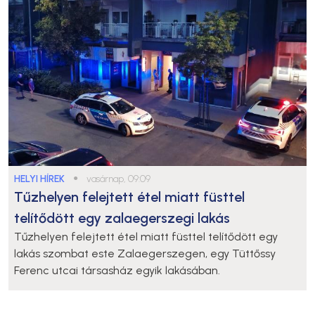
HELYI HÍREK
●
vasárnap, 09:09
Tűzhelyen felejtett étel miatt füsttel
telítődött egy zalaegerszegi lakás
Tűzhelyen felejtett étel miatt füsttel telítődött egy
lakás szombat este Zalaegerszegen, egy Tüttőssy
Ferenc utcai társasház egyik lakásában.