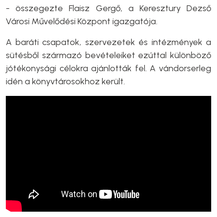
- összegezte Flaisz Gergő, a Keresztury Dezső
Városi Művelődési Központ igazgatója.
A baráti csapatok, szervezetek és intézmények a
sütésből származó bevételeiket ezúttal különböző
jótékonysági célokra ajánlották fel. A vándorserleg
idén a könyvtárosokhoz került.