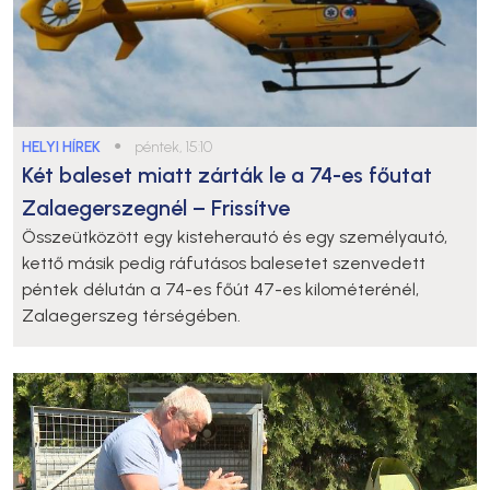
HELYI HÍREK
●
péntek, 15:10
Két baleset miatt zárták le a 74-es főutat
Zalaegerszegnél – Frissítve
Összeütközött egy kisteherautó és egy személyautó,
kettő másik pedig ráfutásos balesetet szenvedett
péntek délután a 74-es főút 47-es kilométerénél,
Zalaegerszeg térségében.