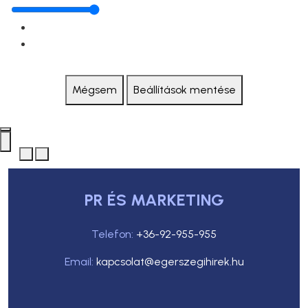
Mégsem
Beállítások mentése
PR ÉS MARKETING
Telefon:
+36-92-955-955
Email:
kapcsolat@egerszegihirek.hu