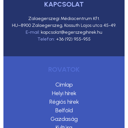
KAPCSOLAT
Zalaegerszegi Médiacentrum Kft.
HU–8900 Zalaegerszeg, Kossuth Lajos utca 45-49.
E-mail:
kapcsolat@egerszegihirek.hu
Telefon:
+36 (92) 955-955
ROVATOK
Címlap
Helyi hírek
Régiós hírek
Belföld
Gazdaság
Kultúra