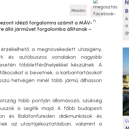
N
8
Másolás
A
zezont idéző forgalomra számít a MÁV-
a
e álló járművet forgalomba állítanak –
g
rzékelhető a megnövekedett utasigény,
úti és autóbuszos vonalakon nagyobb
setén többletférőhelyekkel készülnek. A
ítőkocsikat is bevetnek, a karbantartásokat
szú hétvégén minél több jármű állhasson
 ország több pontján állomásozó, szükség
szok is segítik majd. A főbb budapesti
okon és Balatonfüreden diákmunkások és
G
nek az utastájékoztatásban, valamint a
M