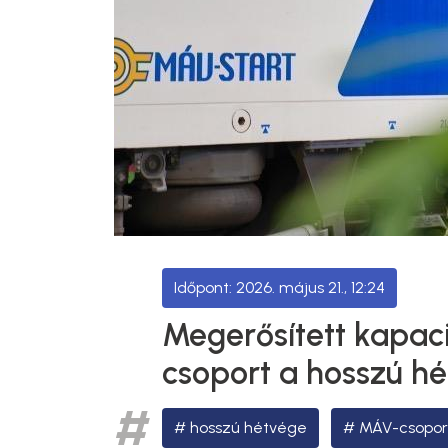
2026. május 21., 12:24
Megerősített kapac
csoport a hosszú h
hosszú hétvége
MÁV-csopor