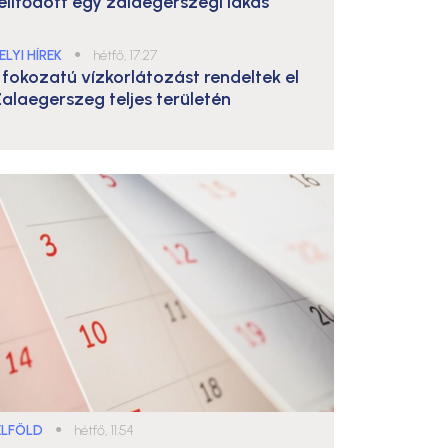
elítődött egy zalaegerszegi lakás
ELYI HÍREK
●
hétfő, 17:27
. fokozatú vízkorlátozást rendeltek el
alaegerszeg teljes területén
ELFÖLD
●
hétfő, 11:54