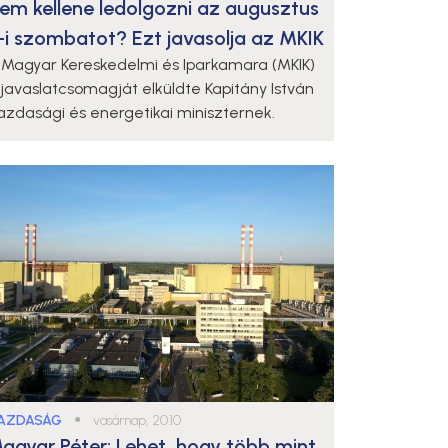
em kellene ledolgozni az augusztus
-i szombatot? Ezt javasolja az MKIK
 Magyar Kereskedelmi és Iparkamara (MKIK)
 javaslatcsomagját elküldte Kapitány István
azdasági és energetikai miniszternek.
AZDASÁG
●
vasárnap, 20:10
agyar Péter: Lehet, hogy több mint