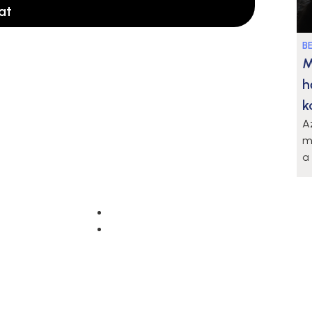
at
B
M
h
k
A
m
a