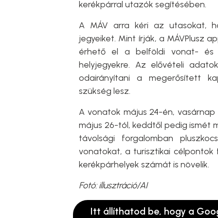
kerékpárral utazók segítésében.
A MÁV arra kéri az utasokat, h
jegyeiket. Mint írják, a MÁVPlusz
érhető el a belföldi vonat- és 
helyjegyekre. Az elővételi adat
odairányítani a megerősített k
szükség lesz.
A vonatok május 24-én, vasárnap 
május 26-tól, keddtől pedig ismét 
távolsági forgalomban pluszkocsi
vonatokat, a turisztikai célponto
kerékpárhelyek számát is növelik.
Fotó: illusztráció/AI
Itt állíthatod be, hogy a Goo