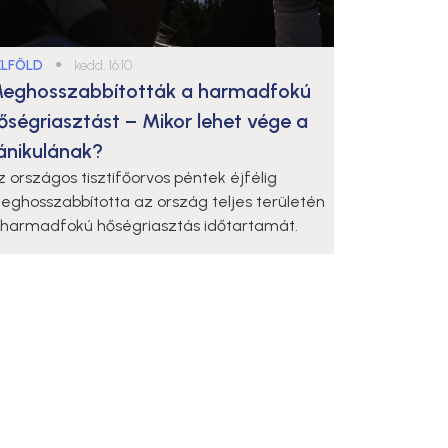
ELFÖLD
●
kedd, 16:10
eghosszabbították a harmadfokú
őségriasztást – Mikor lehet vége a
ánikulának?
z országos tisztifőorvos péntek éjfélig
eghosszabbította az ország teljes területén
 harmadfokú hőségriasztás időtartamát.