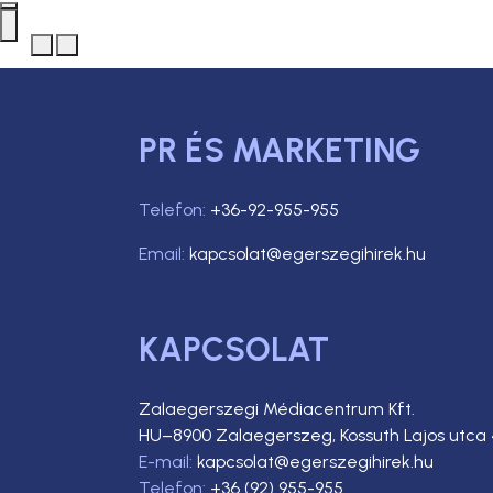
PR ÉS MARKETING
Telefon:
+36-92-955-955
Email:
kapcsolat@egerszegihirek.hu
KAPCSOLAT
Zalaegerszegi Médiacentrum Kft.
HU–8900 Zalaegerszeg, Kossuth Lajos utca 
E-mail:
kapcsolat@egerszegihirek.hu
Telefon:
+36 (92) 955-955