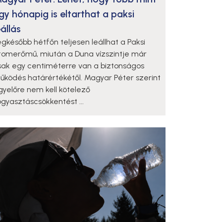
gy hónapig is eltarthat a paksi
eállás
egkésőbb hétfőn teljesen leállhat a Paksi
tomerőmű, miután a Duna vízszintje már
sak egy centiméterre van a biztonságos
űködés határértékétől. Magyar Péter szerint
gyelőre nem kell kötelező
ogyasztáscsökkentést ...