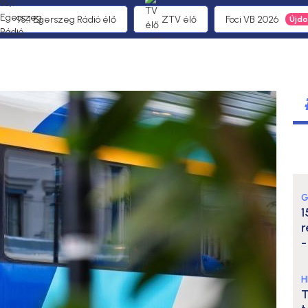
95,1 Egerszeg Rádió élő
ZTV élő
Foci VB 2026
G
1
r
-
H
T