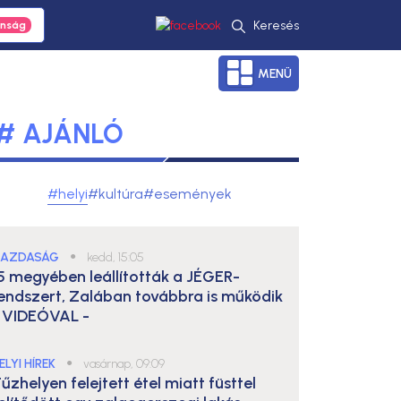
Keresés
MENÜ
# AJÁNLÓ
#helyi
#kultúra
#események
AZDASÁG
●
kedd, 15:05
5 megyében leállították a JÉGER-
endszert, Zalában továbbra is működik
 VIDEÓVAL -
ELYI HÍREK
●
vasárnap, 09:09
űzhelyen felejtett étel miatt füsttel