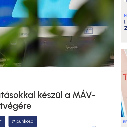
t
H
I
Z
itásokkal készül a MÁV-
étvégére
t
pünkösd
B