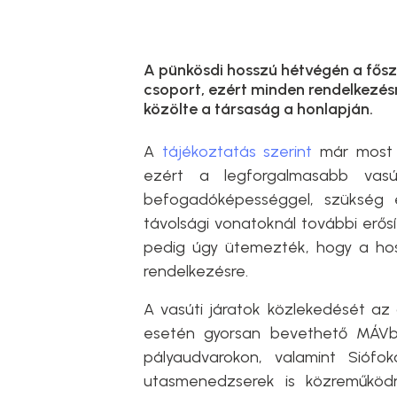
A pünkösdi hosszú hétvégén a fős
csoport, ezért minden rendelkezésr
közölte a társaság a honlapján.
A
tájékoztatás szerint
már most é
ezért a legforgalmasabb vas
befogadóképességgel, szükség e
távolsági vonatoknál további erős
pedig úgy ütemezték, hogy a hos
rendelkezésre.
A vasúti járatok közlekedését az
esetén gyorsan bevethető MÁVbu
pályaudvarokon, valamint Sióf
utasmenedzserek is közreműköd