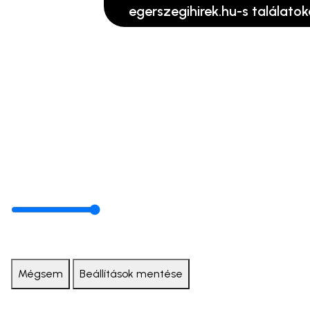
egerszegihirek.hu-s találatok
Mégsem
Beállítások mentése