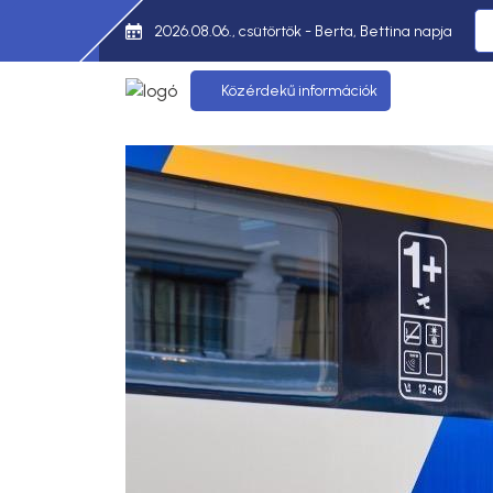
2026.08.06., csütörtök - Berta, Bettina napja
Közérdekű információk