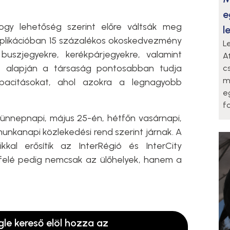
e
ogy lehetőség szerint előre váltsák meg
l
 applikációban 15 százalékos okoskedvezmény
L
buszjegyekre, kerékpárjegyekre, valamint
A
ok alapján a társaság pontosabban tudja
c
m
apacitásokat, ahol azokra a legnagyobb
e
f
ünnepnapi, május 25-én, hétfőn vasárnapi,
munkanapi közlekedési rend szerint járnak. A
kkal erősítik az InterRégió és InterCity
k felé pedig nemcsak az ülőhelyek, hanem a
gle kereső elöl hozza az