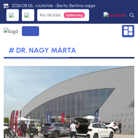
2026.08.06., csütörtök - Berta, Bettina napja
Foci VB 2026
# DR. NAGY MÁRTA