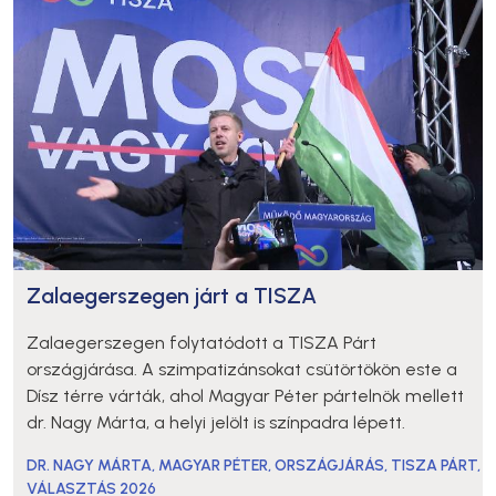
Zalaegerszegen járt a TISZA
Zalaegerszegen folytatódott a TISZA Párt
országjárása. A szimpatizánsokat csütörtökön este a
Dísz térre várták, ahol Magyar Péter pártelnök mellett
dr. Nagy Márta, a helyi jelölt is színpadra lépett.
DR. NAGY MÁRTA
,
MAGYAR PÉTER
,
ORSZÁGJÁRÁS
,
TISZA PÁRT
,
VÁLASZTÁS 2026