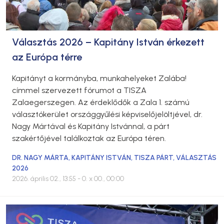
Választás 2026 – Kapitány István érkezett
az Európa térre
Kapitányt a kormányba, munkahelyeket Zalába!
címmel szervezett fórumot a TISZA
Zalaegerszegen. Az érdeklődők a Zala 1. számú
választókerület országgyűlési képviselőjelöltjével, dr.
Nagy Mártával és Kapitány Istvánnal, a párt
szakértőjével találkoztak az Európa téren.
DR. NAGY MÁRTA
,
KAPITÁNY ISTVÁN
,
TISZA PÁRT
,
VÁLASZTÁS
2026
2026. április 02., 13:55
- 0. x 00., 00:00