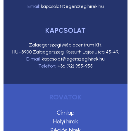
Email:
kapcsolat@egerszegihirek.hu
KAPCSOLAT
Zalaegerszegi Médiacentrum Kft.
HU–8900 Zalaegerszeg, Kossuth Lajos utca 45-49.
E-mail:
kapcsolat@egerszegihirek.hu
Telefon:
+36 (92) 955-955
ROVATOK
Címlap
Helyi hírek
Régiós hírek