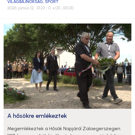
VILÁGBAJNOKSÁG
,
SPORT
2026. június 12., 13:23
- 0. x 00., 00:00
A hősökre emlékeztek
Megemlékeztek a Hősök Napjáról Zalaegerszegen.