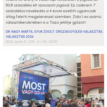
80,8 százaléka élt szavazati jogával. Ez csaknem 7
százalékos növekedés a 4 évvel ezelőtti ugyancsak
átlag feletti megjelenéssel szemben. Zala 1-es számú
választókerületében is a Tisza jelöltje győzött.
DR. NAGY MÁRTA
,
GYUK ZSOLT
,
ORSZÁGGYŰLÉSI VÁLASZTÁS
,
VÁLASZTÁS 2026
2026. április 13., 11:34
- 0. x 00., 00:00