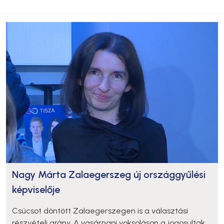
Nagy Márta Zalaegerszeg új országgyűlési
képviselője
Csúcsot döntött Zalaegerszegen is a választási
részvételi arány. A vasárnapi voksoláson a jogosultak