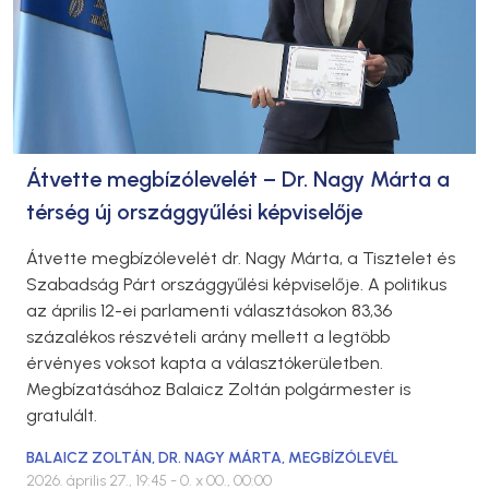
Átvette megbízólevelét – Dr. Nagy Márta a
térség új országgyűlési képviselője
Átvette megbízólevelét dr. Nagy Márta, a Tisztelet és
Szabadság Párt országgyűlési képviselője. A politikus
az április 12-ei parlamenti választásokon 83,36
százalékos részvételi arány mellett a legtöbb
érvényes voksot kapta a választókerületben.
Megbízatásához Balaicz Zoltán polgármester is
gratulált.
BALAICZ ZOLTÁN
,
DR. NAGY MÁRTA
,
MEGBÍZÓLEVÉL
2026. április 27., 19:45
- 0. x 00., 00:00