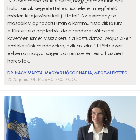
1917-ben mondták ki először, hogy „nemzetünk hősi
halottainak kegyeletteljes tiszteletét megfelelő
módon kifejezésre kell juttatni.” Az eseményt a
második világháború után a kommunista diktatúra
eltüntette a naptárból, de a rendszerváltozást
követően ismét visszakerült a köztudatba. Május 31-én
emlékezünk mindazokra, akik az elmúlt több ezer
évben a magyarságért, a nemzetért és a hazáért
harcoltak.
DR. NAGY MÁRTA
,
MAGYAR HŐSÖK NAPJA
,
MEGEMLÉKEZÉS
2026. június 01., 14:58
- 0. x 00., 00:00