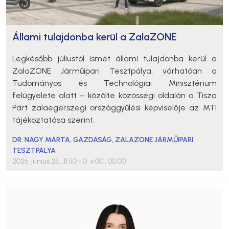
Állami tulajdonba kerül a ZalaZONE
Legkésőbb júliustól ismét állami tulajdonba kerül a
ZalaZONE Járműipari Tesztpálya, várhatóan a
Tudományos és Technológiai Minisztérium
felügyelete alatt – közölte közösségi oldalán a Tisza
Párt zalaegerszegi országgyűlési képviselője az MTI
tájékoztatása szerint.
DR. NAGY MÁRTA
,
GAZDASÁG
,
ZALAZONE JÁRMŰIPARI
TESZTPÁLYA
2026. június 25., 11:50
- 0. x 00., 00:00