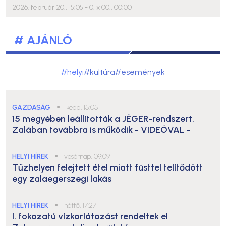
2026. február 20., 15:05
- 0. x 00., 00:00
# AJÁNLÓ
#helyi
#kultúra
#események
GAZDASÁG
●
kedd, 15:05
15 megyében leállították a JÉGER-rendszert,
Zalában továbbra is működik
- VIDEÓVAL -
HELYI HÍREK
●
vasárnap, 09:09
Tűzhelyen felejtett étel miatt füsttel telítődött
egy zalaegerszegi lakás
HELYI HÍREK
●
hétfő, 17:27
I. fokozatú vízkorlátozást rendeltek el