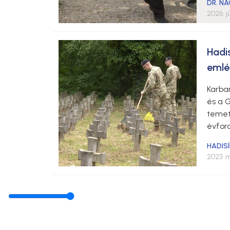
DR. N
2026. j
Hadi
emlé
Karba
és a 
temet
évfor
HADISÍ
2023. m