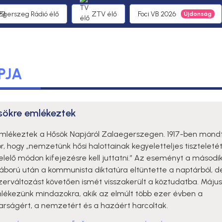
 Egerszeg Rádió élő
ZTV élő
Foci VB 2026
PJA
sökre emlékeztek
lékeztek a Hősök Napjáról Zalaegerszegen. 1917-ben mondt
r, hogy „nemzetünk hősi halottainak kegyeletteljes tiszteleté
lelő módon kifejezésre kell juttatni.” Az eseményt a másodi
háború után a kommunista diktatúra eltüntette a naptárból, d
erváltozást követően ismét visszakerült a köztudatba. Május
lékezünk mindazokra, akik az elmúlt több ezer évben a
rságért, a nemzetért és a hazáért harcoltak.