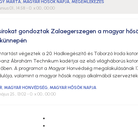
AGY MÁRTA
,
MAGYAR HŐSÖK NAPJA
,
MEGEMLÉKEZÉS
únius 01., 14:58
- 0. x 00., 00:00
sírokat gondoztak Zalaegerszegen a magyar hős
künnepén
ntartást végeztek a 20. Hadkiegészítő és Toborzó Iroda kato
Ganz Ábrahám Technikum kadétjai az első világháborús kato
őben. A programot a Magyar Honvédség megalakulásának 1
dulója, valamint a magyar hősök napja alkalmából szervezték
R
,
MAGYAR HONVÉDSÉG
,
MAGYAR HŐSÖK NAPJA
ájus 25., 13:02
- 0. x 00., 00:00