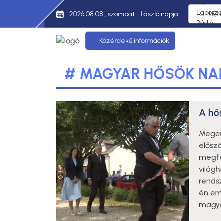
2026.08.08., szombat - László napja
95,1
Közérdekű információk
# MAGYAR HŐSÖK NA
A hő
Megem
előszö
megfe
világ
rendsz
én em
magya