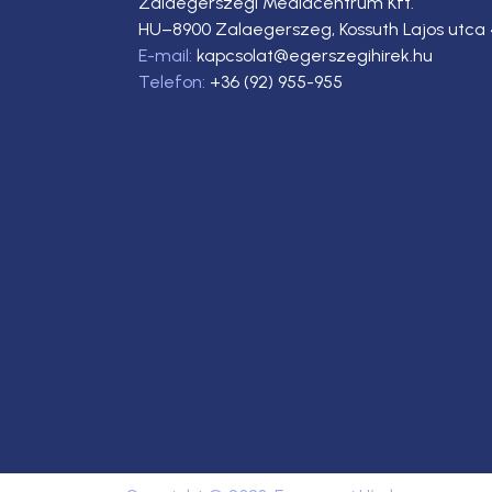
Zalaegerszegi Médiacentrum Kft.
HU–8900 Zalaegerszeg, Kossuth Lajos utca 
E-mail:
kapcsolat@egerszegihirek.hu
Telefon:
+36 (92) 955-955