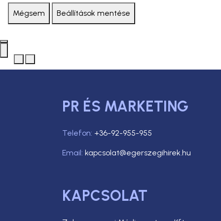
Mégsem
Beállítások mentése
PR ÉS MARKETING
Telefon:
+36-92-955-955
Email:
kapcsolat@egerszegihirek.hu
KAPCSOLAT