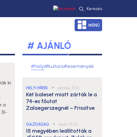
Keresés
MENÜ
# AJÁNLÓ
#helyi
#kultúra
#események
ák ki
HELYI HÍREK
●
péntek, 15:10
t
Két baleset miatt zárták le a
k
74-es főutat
e a
Zalaegerszegnél – Frissítve
 31-
GAZDASÁG
●
kedd, 15:05
15 megyében leállították a