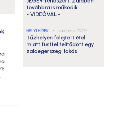
JÉGER-rendszert, Zalában
továbbra is működik
- VIDEÓVAL -
ök
HELYI HÍREK
●
vasárnap, 09:09
Tűzhelyen felejtett étel
miatt füsttel telítődött egy
zalaegerszegi lakás
nái
nai
75.
.