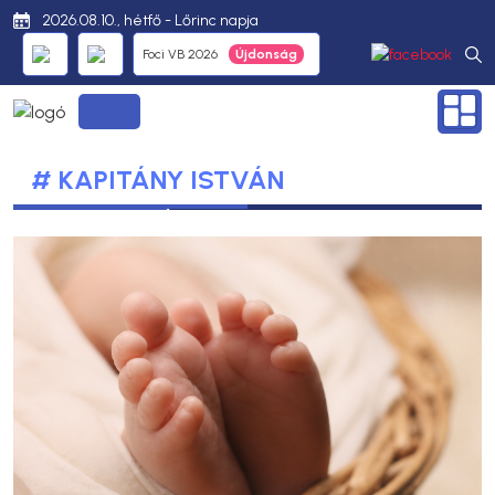
2026.08.10., hétfő - Lőrinc napja
Foci VB 2026
# KAPITÁNY ISTVÁN