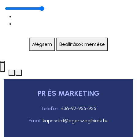
Mégsem
Beállítások mentése
PR ÉS MARKETING
Telefon:
+36-92-955-955
Email:
kapcsolat@egerszegihirek.hu