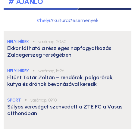
# AJÁNLÓ
#helyi
#kultúra
#események
HELYI HÍREK
●
vasárnap, 20:50
Ekkor látható a részleges napfogyatkozás
Zalaegerszeg térségében
HELYI HÍREK
●
vasárnap, 16:26
Eltűnt Tatár Zoltán – rendőrök, polgárőrök,
kutya és drónok bevonásával keresik
SPORT
●
vasárnap, 09:10
Súlyos vereséget szenvedett a ZTE FC a Vasas
otthonában