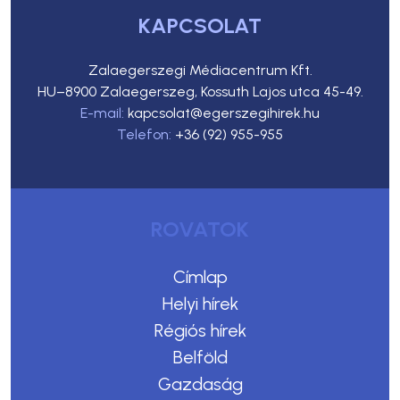
KAPCSOLAT
Zalaegerszegi Médiacentrum Kft.
HU–8900 Zalaegerszeg, Kossuth Lajos utca 45-49.
E-mail:
kapcsolat@egerszegihirek.hu
Telefon:
+36 (92) 955-955
ROVATOK
Címlap
Helyi hírek
Régiós hírek
Belföld
Gazdaság