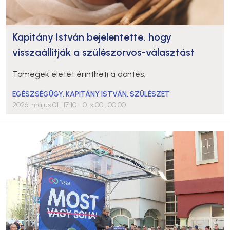
Kapitány István bejelentette, hogy
visszaállítják a szülészorvos-választást
Tömegek életét érintheti a döntés.
EGÉSZSÉGÜGY
,
KAPITÁNY ISTVÁN
,
SZÜLÉSZET
2026. május 01., 17:10
- 0. x 00., 00:00