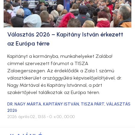
Választás 2026 – Kapitány István érkezett
az Európa térre
Kapitányt a kormányba, munkahelyeket Zalába!
címmel szervezett fórumot a TISZA
Zalaegerszegen. Az érdeklődők a Zala 1. számú
választókerület országgyűlési képviselőjelöltjével, dr.
Nagy Mártával és Kapitány Istvánnal, a párt
szakértőjével találkoztak az Európa téren.
DR. NAGY MÁRTA
,
KAPITÁNY ISTVÁN
,
TISZA PÁRT
,
VÁLASZTÁS
2026
2026. április 02., 13:55
- 0. x 00., 00:00