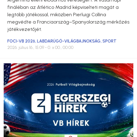
fináléban az Atlético Madrid képviselteti magát a
legtöbb játékossal, miközben Pierluigi Collina
megvédte a Franciaország–Spanyolország mérkőzés
játékvezetőjét.
FOCI-VB 2026
,
LABDARÚGÓ-VILÁGBAJNOKSÁG
,
SPORT
2026. július 16., 15:09
- 0. x 00., 00:00