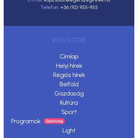
Telefon:
+36 (92) 955-955
ROVATOK
Címlap
Helyi hírek
Régiós hírek
Belföld
Gazdaság
Kultúra
Sport
Programok
Light