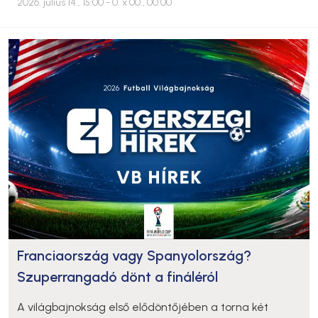
2026. július 14., 15:00
- 0. x 00., 00:00
Franciaország vagy Spanyolország?
Szuperrangadó dönt a fináléról
A világbajnokság első elődöntőjében a torna két