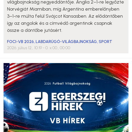
világbajnokság negyeddöntője. Anglia 2–1-re legyőzte
Norvégiát Miamiban, míg Argentína emberelőnyben
3–1-re múlta felül Svájcot Kansasben. Az elődöntőben
így az angolok és a címvédő argentinok csapnak
össze a döntőbe jutásért.
FOCI-VB 2026
,
LABDARÚGÓ-VILÁGBAJNOKSÁG
,
SPORT
2026. július 12., 10:19
- 0. x 00., 00:00