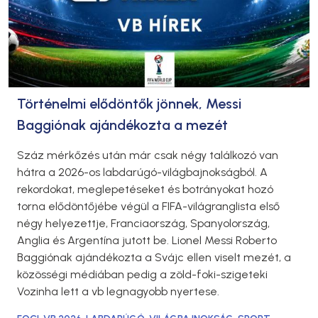
Történelmi elődöntők jönnek, Messi
Baggiónak ajándékozta a mezét
Száz mérkőzés után már csak négy találkozó van
hátra a 2026-os labdarúgó-világbajnokságból. A
rekordokat, meglepetéseket és botrányokat hozó
torna elődöntőjébe végül a FIFA-világranglista első
négy helyezettje, Franciaország, Spanyolország,
Anglia és Argentína jutott be. Lionel Messi Roberto
Baggiónak ajándékozta a Svájc ellen viselt mezét, a
közösségi médiában pedig a zöld-foki-szigeteki
Vozinha lett a vb legnagyobb nyertese.