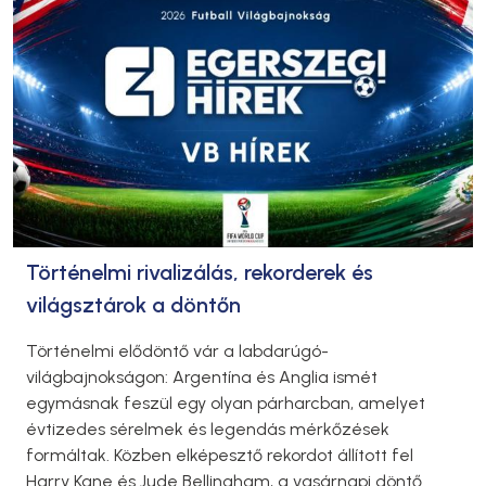
Történelmi rivalizálás, rekorderek és
világsztárok a döntőn
Történelmi elődöntő vár a labdarúgó-
világbajnokságon: Argentína és Anglia ismét
egymásnak feszül egy olyan párharcban, amelyet
évtizedes sérelmek és legendás mérkőzések
formáltak. Közben elképesztő rekordot állított fel
Harry Kane és Jude Bellingham, a vasárnapi döntő