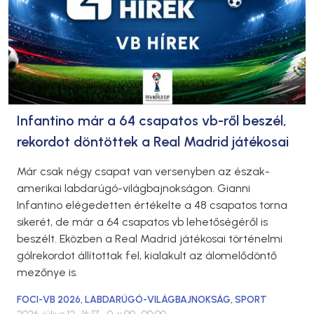
Infantino már a 64 csapatos vb-ről beszél,
rekordot döntöttek a Real Madrid játékosai
Már csak négy csapat van versenyben az észak-
amerikai labdarúgó-világbajnokságon. Gianni
Infantino elégedetten értékelte a 48 csapatos torna
sikerét, de már a 64 csapatos vb lehetőségéről is
beszélt. Eközben a Real Madrid játékosai történelmi
gólrekordot állítottak fel, kialakult az álomelődöntő
mezőnye is.
FOCI-VB 2026
,
LABDARÚGÓ-VILÁGBAJNOKSÁG
,
SPORT