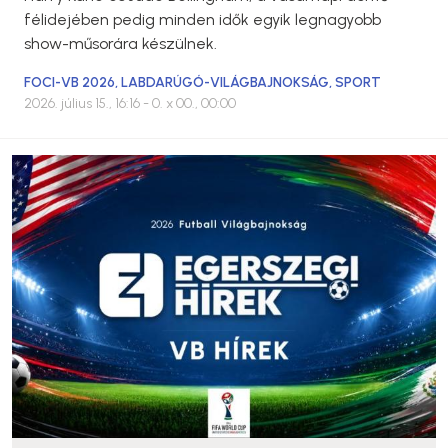
félidejében pedig minden idők egyik legnagyobb
show-műsorára készülnek.
FOCI-VB 2026
,
LABDARÚGÓ-VILÁGBAJNOKSÁG
,
SPORT
2026. július 15., 16:16
- 0. x 00., 00:00