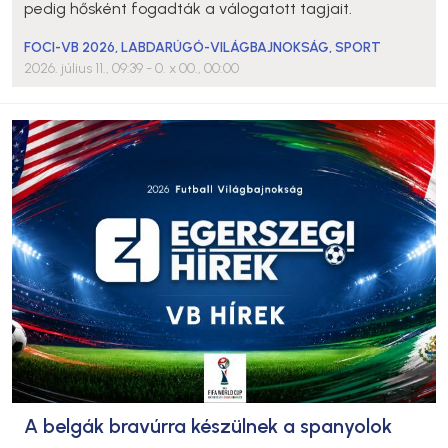
pedig hősként fogadták a válogatott tagjait.
FOCI-VB 2026
,
LABDARÚGÓ-VILÁGBAJNOKSÁG
,
SPORT
2026. július 11., 09:39
- 0. x 00., 00:00
A belgák bravúrra készülnek a spanyolok