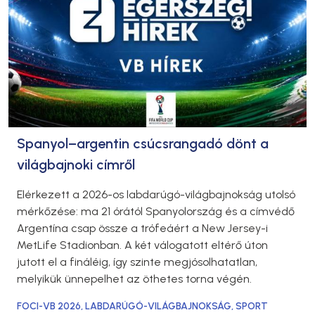
Spanyol–argentin csúcsrangadó dönt a
világbajnoki címről
Elérkezett a 2026-os labdarúgó-világbajnokság utolsó
mérkőzése: ma 21 órától Spanyolország és a címvédő
Argentína csap össze a trófeáért a New Jersey-i
MetLife Stadionban. A két válogatott eltérő úton
jutott el a fináléig, így szinte megjósolhatatlan,
melyikük ünnepelhet az öthetes torna végén.
FOCI-VB 2026
,
LABDARÚGÓ-VILÁGBAJNOKSÁG
,
SPORT