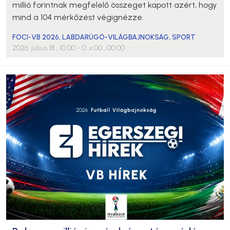
millió forintnak megfelelő összeget kapott azért, hogy
mind a 104 mérkőzést végignézze.
FOCI-VB 2026
,
LABDARÚGÓ-VILÁGBAJNOKSÁG
,
SPORT
2026. július 18., 10:00
- 0. x 00., 00:00