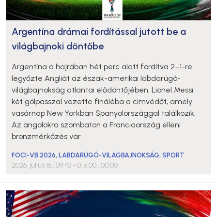
Argentína drámai fordítással jutott be a
világbajnoki döntőbe
Argentína a hajrában hét perc alatt fordítva 2–1-re
legyőzte Angliát az észak-amerikai labdarúgó-
világbajnokság atlantai elődöntőjében. Lionel Messi
két gólpasszal vezette fináléba a címvédőt, amely
vasárnap New Yorkban Spanyolországgal találkozik.
Az angolokra szombaton a Franciaország elleni
bronzmérkőzés vár.
FOCI-VB 2026
,
LABDARÚGÓ-VILÁGBAJNOKSÁG
,
SPORT
2026. július 16., 09:43
- 0. x 00., 00:00