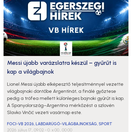
Messi újabb varázslatra készül – gyűrűt is
kap a világbajnok
Lionel Messi újabb elképesztő teljesítménnyel vezette
világbajnoki döntőbe Argentínát, a finálé győztese
pedig a trófea mellett különleges bajnoki gyűrűt is kap.
A Spanyolország–Argentína mérkőzést a szlovén
Slavko Vinčić vezeti vasárnap este.
FOCI-VB 2026
,
LABDARÚGÓ-VILÁGBAJNOKSÁG
,
SPORT
2026. július 17., 09:02
- 0. x 00., 00:00