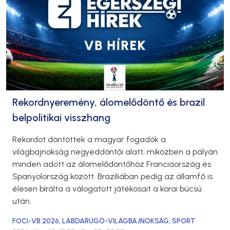
Rekordnyeremény, álomelődöntő és brazil
belpolitikai visszhang
Rekordot döntöttek a magyar fogadók a
világbajnokság negyeddöntői alatt, miközben a pályán
minden adott az álomelődöntőhöz Franciaország és
Spanyolország között. Brazíliában pedig az államfő is
élesen bírálta a válogatott játékosait a korai búcsú
után.
FOCI-VB 2026
,
LABDARÚGÓ-VILÁGBAJNOKSÁG
,
SPORT