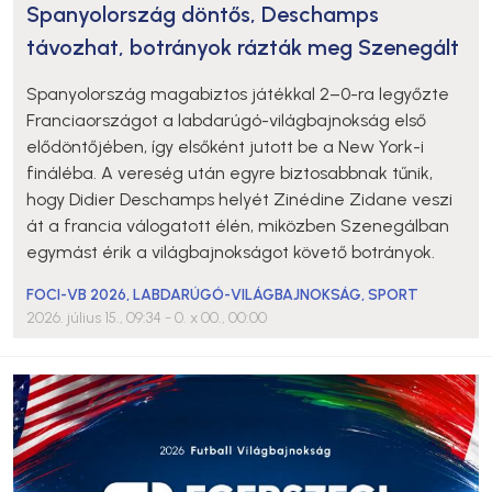
Spanyolország döntős, Deschamps
távozhat, botrányok rázták meg Szenegált
Spanyolország magabiztos játékkal 2–0-ra legyőzte
Franciaországot a labdarúgó-világbajnokság első
elődöntőjében, így elsőként jutott be a New York-i
fináléba. A vereség után egyre biztosabbnak tűnik,
hogy Didier Deschamps helyét Zinédine Zidane veszi
át a francia válogatott élén, miközben Szenegálban
egymást érik a világbajnokságot követő botrányok.
FOCI-VB 2026
,
LABDARÚGÓ-VILÁGBAJNOKSÁG
,
SPORT
2026. július 15., 09:34
- 0. x 00., 00:00