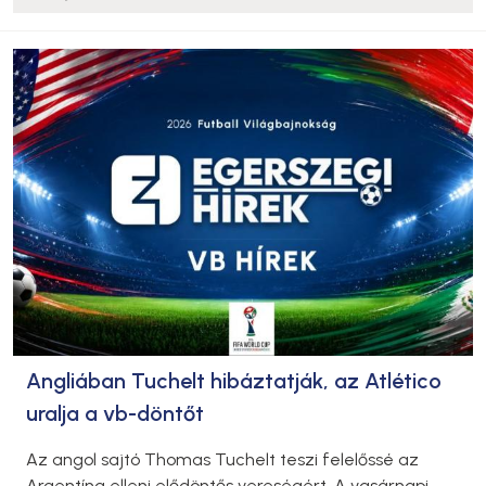
Angliában Tuchelt hibáztatják, az Atlético
uralja a vb-döntőt
Az angol sajtó Thomas Tuchelt teszi felelőssé az
Argentína elleni elődöntős vereségért. A vasárnapi