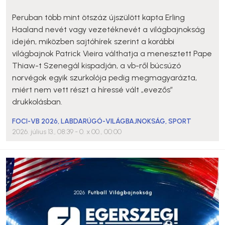
Peruban több mint ötszáz újszülött kapta Erling
Haaland nevét vagy vezetéknevét a világbajnokság
idején, miközben sajtóhírek szerint a korábbi
világbajnok Patrick Vieira válthatja a menesztett Pape
Thiaw-t Szenegál kispadján, a vb-ről búcsúzó
norvégok egyik szurkolója pedig megmagyarázta,
miért nem vett részt a híressé vált „evezős”
drukkolásban.
FOCI-VB 2026
,
LABDARÚGÓ-VILÁGBAJNOKSÁG
,
SPORT
2026. július 13., 08:39
- 0. x 00., 00:00