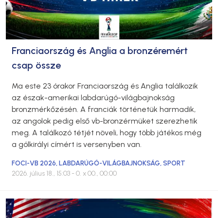
Franciaország és Anglia a bronzéremért
csap össze
Ma este 23 órakor Franciaország és Anglia találkozik
az észak-amerikai labdarúgó-világbajnokság
bronzmérkőzésén. A franciák történetük harmadik,
az angolok pedig első vb-bronzérmüket szerezhetik
meg. A találkozó tétjét növeli, hogy több játékos még
a gólkirályi címért is versenyben van.
FOCI-VB 2026
,
LABDARÚGÓ-VILÁGBAJNOKSÁG
,
SPORT
2026. július 18., 15:03
- 0. x 00., 00:00