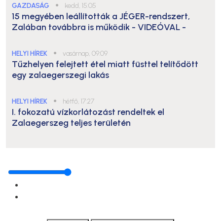
GAZDASÁG
●
kedd, 15:05
15 megyében leállították a JÉGER-rendszert,
Zalában továbbra is működik
- VIDEÓVAL -
HELYI HÍREK
●
vasárnap, 09:09
Tűzhelyen felejtett étel miatt füsttel telítődött
egy zalaegerszegi lakás
HELYI HÍREK
●
hétfő, 17:27
I. fokozatú vízkorlátozást rendeltek el
Zalaegerszeg teljes területén