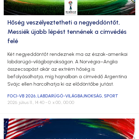
Hőség veszélyeztetheti a negyeddöntőt,
Messiék újabb lépést tennének a címvédés
felé
Két negyeddöntőt rendeznek ma az észak-amerikai
labdarúgó-világbajnokságon. A Norvégia–Anglia
összecsapást akár az extrém hőség is
befolyásolhatja, míg hajnalban a címvédő Argentína
Svájc ellen harcolhatja ki az elődöntőbe jutást.
FOCI-VB 2026
,
LABDARÚGÓ-VILÁGBAJNOKSÁG
,
SPORT
2026. július 11., 14:40
- 0. x 00., 00:00