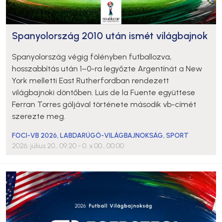
Spanyolország 2010 után ismét világbajnok
Spanyolország végig fölényben futballozva,
hosszabbítás után 1–0-ra legyőzte Argentínát a New
York melletti East Rutherfordban rendezett
világbajnoki döntőben. Luis de la Fuente együttese
Ferran Torres góljával története második vb-címét
szerezte meg.
FOCI-VB 2026
,
LABDARÚGÓ-VILÁGBAJNOKSÁG
,
SPORT
2026. július 20., 09:20
- 0. x 00., 00:00