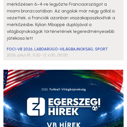
mérkőzésen 6–4-re legyőzte Franciaországot a
miami bronzcsatában. Az angolok már négy góllal is
vezettek, a franciák azonban visszakapaszkodtak a
mérkőzésbe, Kylian Mbappé duplájával a
világbajnokságok történetének legeredményesebb
játékosa lett
FOCI-VB 2026
,
LABDARÚGÓ-VILÁGBAJNOKSÁG
,
SPORT
2026. július 19., 11:20
- 0. x 00., 00:00