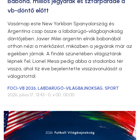
Babona, milliós jegyárak és sztárparádé a
vb-döntő előtt
Vasárnap este New Yorkban Spanyolország és
Argentína csap össze a labdarúgó-világbajnokság
döntőjében. Javier Milei argentin elnök babonából
otthon nézi a mérkőzést, miközben a jegyárak már az
egekben járnak. A finálé szünetében világsztárok
lépnek fel, Lionel Messi pedig abba a stadionba tér
vissza, ahol tíz éve bejelentette visszavonulását a
válogatottól.
FOCI-VB 2026
,
LABDARÚGÓ-VILÁGBAJNOKSÁG
,
SPORT
2026. július 17., 13:43
- 0. x 00., 00:00