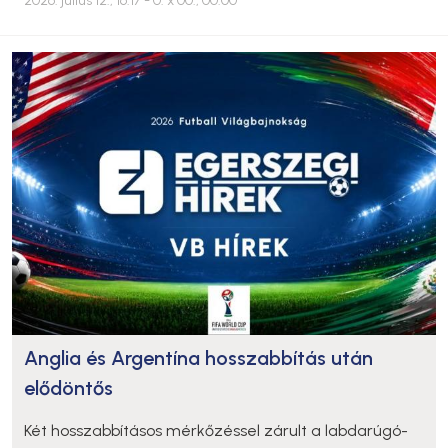
2026. július 12., 16:17
- 0. x 00., 00:00
Anglia és Argentína hosszabbítás után
elődöntős
Két hosszabbításos mérkőzéssel zárult a labdarúgó-