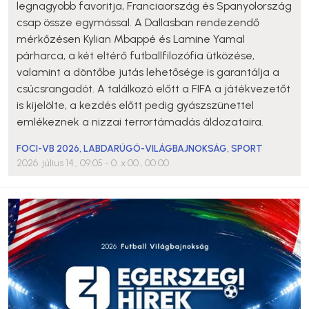
legnagyobb favoritja, Franciaország és Spanyolország
csap össze egymással. A Dallasban rendezendő
mérkőzésen Kylian Mbappé és Lamine Yamal
párharca, a két eltérő futballfilozófia ütközése,
valamint a döntőbe jutás lehetősége is garantálja a
csúcsrangadót. A találkozó előtt a FIFA a játékvezetőt
is kijelölte, a kezdés előtt pedig gyászszünettel
emlékeznek a nizzai terrortámadás áldozataira.
FOCI-VB 2026
,
LABDARÚGÓ-VILÁGBAJNOKSÁG
,
SPORT
2026. július 14., 09:05
- 0. x 00., 00:00