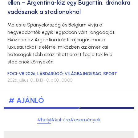
ellen – Argentína-láz egy Bugattin, drónokra
vadásznak a stadionoknál
Ma este Spanyolország és Belgium vívja a
negyeddöntők egyik legjobban várt rangadóját.
Eközben az Argentína iránti rajongás már a
luxusautókat is elérte, miközben az amerikai
hatóságok több száz tiltott drónt foglaltak le a
stadionok környékén.
FOCI-VB 2026
,
LABDARÚGÓ-VILÁGBAJNOKSÁG
,
SPORT
2026. július 10., 13:13
- 0. x 00., 00:00
# AJÁNLÓ
#helyi
#kultúra
#események