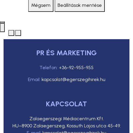
Mégsem
Beállítások mentése
PR ÉS MARKETING
Telefon:
+36-92-955-955
Email:
kapcsolat@egerszegihirek.hu
KAPCSOLAT
Zalaegerszegi Médiacentrum Kft.
HU–8900 Zalaegerszeg, Kossuth Lajos utca 45-49.
E-mail:
kapcsolat@egerszegihirek.hu