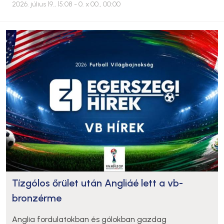
2026. július 19., 15:08
- 0. x 00., 00:00
Tízgólos őrület után Angliáé lett a vb-
bronzérme
Anglia fordulatokban és gólokban gazdag