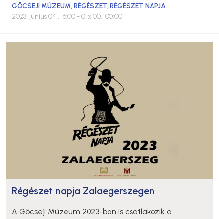
GÖCSEJI MÚZEUM
,
RÉGÉSZET
,
RÉGÉSZET NAPJA
2023. június 04., 16:00
- 0. x 00., 00:00
Régészet napja Zalaegerszegen
A Göcseji Múzeum 2023-ban is csatlakozik a