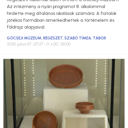
Az intézmény a nyári programot 8. alkalommal
hirdette meg általános iskolások számára. A fiatalok
játékos formában ismerkedhettek a történelem és
földrajz alapjaival.
GÖCSEJI MÚZEUM
,
RÉGÉSZET
,
SZABÓ TÍMEA
,
TÁBOR
2023. július 07., 07:27
- 0. x 00., 00:00