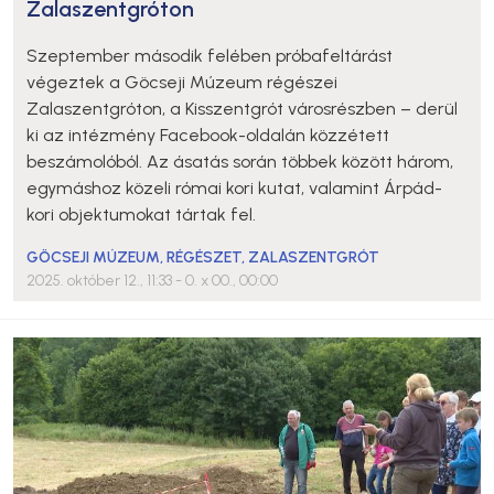
Zalaszentgróton
Szeptember második felében próbafeltárást
végeztek a Göcseji Múzeum régészei
Zalaszentgróton, a Kisszentgrót városrészben – derül
ki az intézmény Facebook-oldalán közzétett
beszámolóból. Az ásatás során többek között három,
egymáshoz közeli római kori kutat, valamint Árpád-
kori objektumokat tártak fel.
GÖCSEJI MÚZEUM
,
RÉGÉSZET
,
ZALASZENTGRÓT
2025. október 12., 11:33
- 0. x 00., 00:00