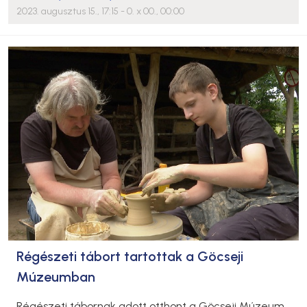
2023. augusztus 15., 17:15
- 0. x 00., 00:00
Régészeti tábort tartottak a Göcseji
Múzeumban
Régészeti tábornak adott otthont a Göcseji Múzeum.