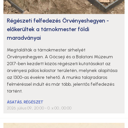
Régészeti felfedezés Örvényeshegyen -
előkerültek a tárnokmester földi
maradványai
Megtalálták a tárnokmester sírhelyét
Örvényeshegyen. A Göcseji és a Balatoni Múzeum
2017-ben kezdett közös régészeti kutatásokat az
örvényesi pálos kolostor területén, melynek alapítása
az 1300-as évekre tehető. A munka talajradaros
felméréssel indult és már több, jelentős felfedezés
történt.
ÁSATÁS
,
RÉGÉSZET
2026. július 09., 20:00
- 0. x 00., 00:00