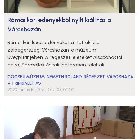
Római kori edényekből nyílt kiállítás a
Városházán
Római kori luxus edényeket állítottak ki a
zalaegerszegi Városházán, a múzeum
üvegvitrinjében. A régészet leleteket Alsópáhoktól
délre, Sármellék északi határában találták.
GÖCSEJI MÚZEUM
,
NÉMETH ROLAND
,
RÉGÉSZET
,
VÁROSHÁZA
,
VITRINKIÁLLÍTÁS
2023. június 16., 13:15
- 0. x 00., 00:00