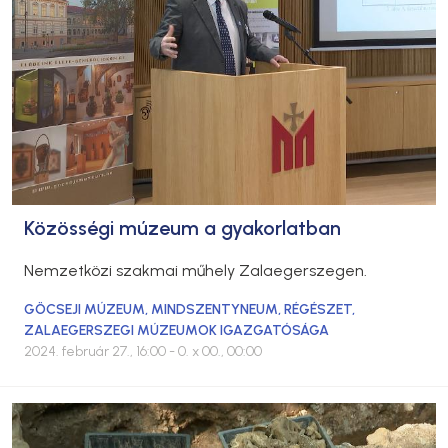
Közösségi múzeum a gyakorlatban
Nemzetközi szakmai műhely Zalaegerszegen.
GÖCSEJI MÚZEUM
,
MINDSZENTYNEUM
,
RÉGÉSZET
,
ZALAEGERSZEGI MÚZEUMOK IGAZGATÓSÁGA
2024. február 27., 16:00
- 0. x 00., 00:00