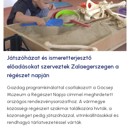
Játszóházat és ismeretterjesztő
előadásokat szerveztek Zalaegerszegen a
régészet napján
Gazdag programkínálattal csatlakozott a Göcseji
Múzeum a Régészet Napja címmel meghirdetett
országos rendezvénysorozathoz. A vármegye
közösségi régészeit szakmai találkozóra hívták, a
közönséget pedig játszóházzal, vitrinkiállításokkal és
rendhagyó tárlatvezetéssel várták.