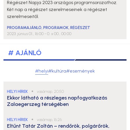
Régészet Napja 2023 országos programsorozathoz.
Két nap a régészet szerelmeseinek a régészet
szerelmeseitől.
PROGRAMAJÁNLÓ
,
PROGRAMOK
,
RÉGÉSZET
2023. június 01., 16:00
- 0. x 00., 00:00
# AJÁNLÓ
#helyi
#kultúra
#események
HELYI HÍREK
●
vasárnap, 20:50
Ekkor látható a részleges napfogyatkozás
Zalaegerszeg térségében
HELYI HÍREK
●
vasárnap, 16:26
Eltűnt Tatár Zoltán – rendőrök, polgárőrök,