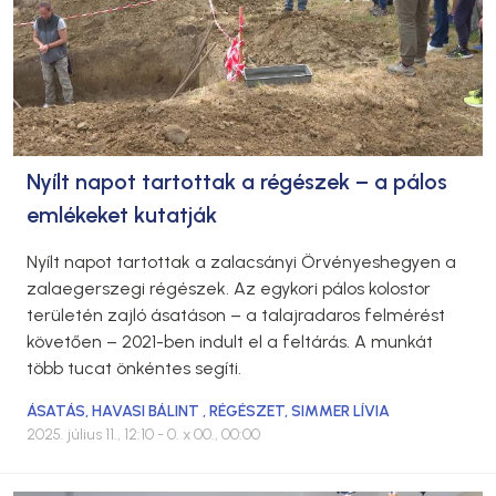
Nyílt napot tartottak a régészek – a pálos
emlékeket kutatják
Nyílt napot tartottak a zalacsányi Örvényeshegyen a
zalaegerszegi régészek. Az egykori pálos kolostor
területén zajló ásatáson – a talajradaros felmérést
követően – 2021-ben indult el a feltárás. A munkát
több tucat önkéntes segíti.
ÁSATÁS
,
HAVASI BÁLINT
,
RÉGÉSZET
,
SIMMER LÍVIA
2025. július 11., 12:10
- 0. x 00., 00:00