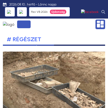
2026.08.10., hétfő - Lőrinc napja
Foci VB 2026
# RÉGÉSZET