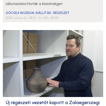
időutazásra hívták a közönséget.
GÖCSEJI MÚZEUM
,
KIÁLLÍTÁS
,
RÉGÉSZET
2025. június 21., 08:01
- 0. x 00., 00:00
Új régészeti vezetőt kapott a Zalaegerszegi