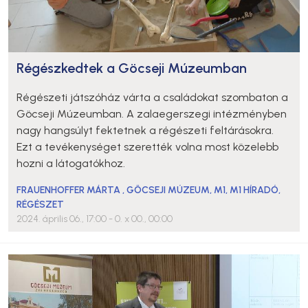
Régészkedtek a Göcseji Múzeumban
Régészeti játszóház várta a családokat szombaton a
Göcseji Múzeumban. A zalaegerszegi intézményben
nagy hangsúlyt fektetnek a régészeti feltárásokra.
Ezt a tevékenységet szerették volna most közelebb
hozni a látogatókhoz.
FRAUENHOFFER MÁRTA
,
GÖCSEJI MÚZEUM
,
M1
,
M1 HÍRADÓ
,
RÉGÉSZET
2024. április 06., 17:00
- 0. x 00., 00:00