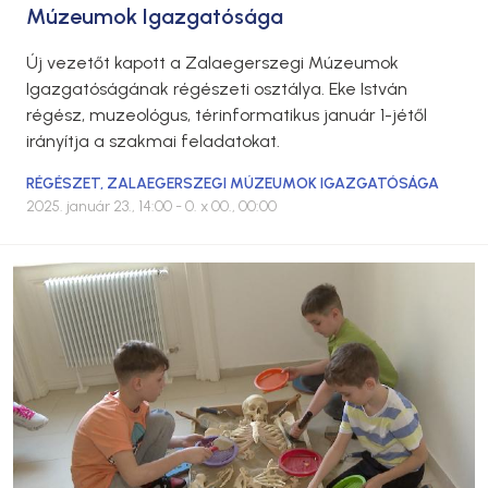
Múzeumok Igazgatósága
Új vezetőt kapott a Zalaegerszegi Múzeumok
Igazgatóságának régészeti osztálya. Eke István
régész, muzeológus, térinformatikus január 1-jétől
irányítja a szakmai feladatokat.
RÉGÉSZET
,
ZALAEGERSZEGI MÚZEUMOK IGAZGATÓSÁGA
2025. január 23., 14:00
- 0. x 00., 00:00