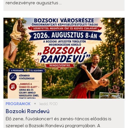
rendezvényre augusztus ...
PROGRAMOK
●
kedd, 19:00
Bozsoki Randevú
Élő zene, fúvóskoncert és zenés-táncos előadás is
szerepel a Bozsoki Randevú programjában. A