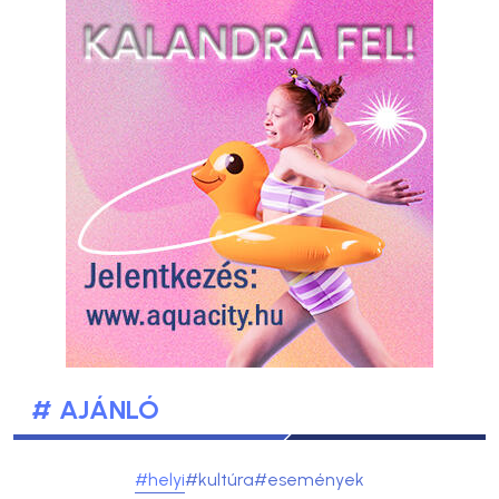
# AJÁNLÓ
#helyi
#kultúra
#események