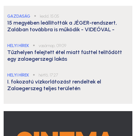
GAZDASÁG
●
kedd, 15:05
15 megyében leállították a JÉGER-rendszert,
Zalában továbbra is működik
- VIDEÓVAL -
HELYI HÍREK
●
vasárnap, 09:09
Tűzhelyen felejtett étel miatt füsttel telítődött
egy zalaegerszegi lakás
HELYI HÍREK
●
hétfő, 17:27
I. fokozatú vízkorlátozást rendeltek el
Zalaegerszeg teljes területén