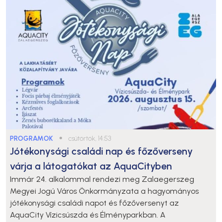
PROGRAMOK
●
csütörtök, 14:53
Jótékonysági családi nap és főzőverseny
várja a látogatókat az AquaCityben
Immár 24. alkalommal rendezi meg Zalaegerszeg
Megyei Jogú Város Önkormányzata a hagyományos
jótékonysági családi napot és főzőversenyt az
AquaCity Vízicsúszda és Élményparkban. A