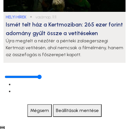
HELYI HÍREK
●
vasárnap, 11:11
Ismét telt ház a Kertmoziban: 265 ezer forint
adomány gyűlt össze a vetítéseken
Újra megtelt a nézőtér a pénteki zalaegerszegi
Kertmozi vetítésén, ahol nemcsak a filmélmény, hanem
az összefogás is főszerepet kapott.
Mégsem
Beállítások mentése