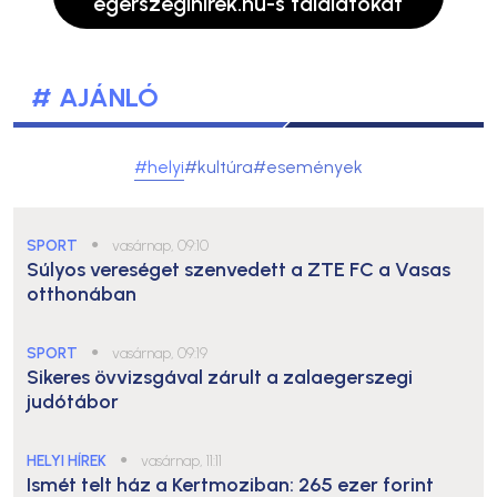
egerszegihirek.hu-s találatokat
# AJÁNLÓ
#helyi
#kultúra
#események
SPORT
●
vasárnap, 09:10
Súlyos vereséget szenvedett a ZTE FC a Vasas
otthonában
SPORT
●
vasárnap, 09:19
Sikeres övvizsgával zárult a zalaegerszegi
judótábor
HELYI HÍREK
●
vasárnap, 11:11
Ismét telt ház a Kertmoziban: 265 ezer forint