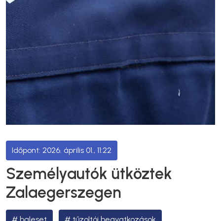
2026. április 01., 11:22
Személyautók ütköztek
Zalaegerszegen
baleset
tűzoltói beavatkozások