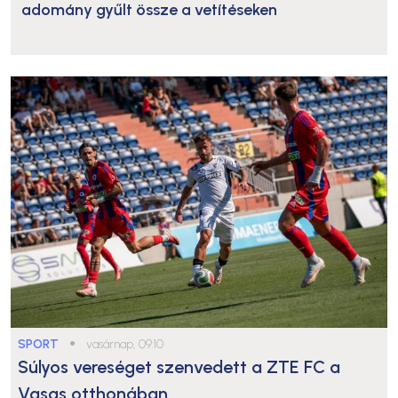
adomány gyűlt össze a vetítéseken
SPORT
●
vasárnap, 09:10
Súlyos vereséget szenvedett a ZTE FC a
Vasas otthonában