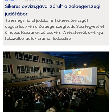
Sikeres övvizsgával zárult a zalaegerszegi
judótábor
Tizennégy fiatal judoka tett sikeres övvizsgát
augusztus 7-én a Zalaegerszegi Judo Sportegyesület
ötnapos táborának zárásaként. A résztvevők 6–4. kyu
fokozatból adtak számot tudásukról.