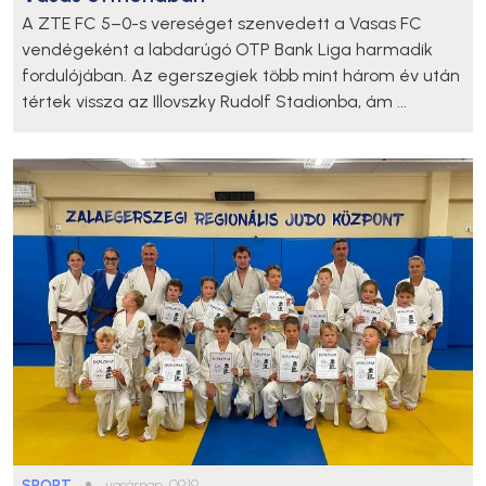
A ZTE FC 5–0-s vereséget szenvedett a Vasas FC
vendégeként a labdarúgó OTP Bank Liga harmadik
fordulójában. Az egerszegiek több mint három év után
tértek vissza az Illovszky Rudolf Stadionba, ám ...
SPORT
●
vasárnap, 09:19