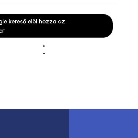
gle kereső elöl hozza az
at