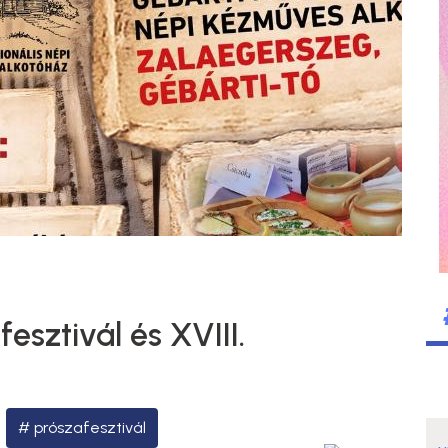
esztivál és XVIII.
prószafesztivál