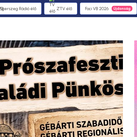
 Egerszeg Rádió élő
ZTV élő
Foci VB 2026