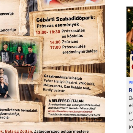
P
B
É
e
p
s
j