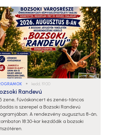
ROGRAMOK
●
kedd, 19:00
ozsoki Randevú
lő zene, fúvóskoncert és zenés-táncos
lőadás is szerepel a Bozsoki Randevú
rogramjában. A rendezvény augusztus 8-án,
zombaton 18:30-kor kezdődik a bozsoki
átszótéren.