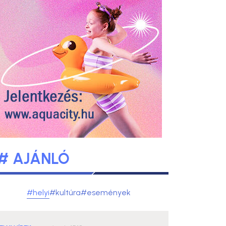
# AJÁNLÓ
#helyi
#kultúra
#események