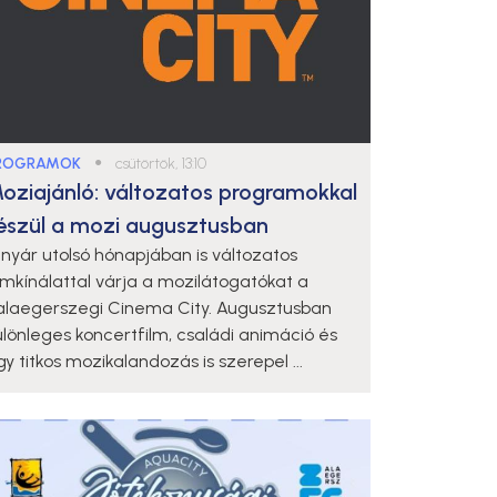
ROGRAMOK
●
csütörtök, 13:10
oziajánló: változatos programokkal
észül a mozi augusztusban
 nyár utolsó hónapjában is változatos
ilmkínálattal várja a mozilátogatókat a
alaegerszegi Cinema City. Augusztusban
ülönleges koncertfilm, családi animáció és
y titkos mozikalandozás is szerepel ...