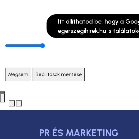
Itt állíthatod be, hogy a Goo
egerszegihirek.hu-s találatok
Mégsem
Beállítások mentése
PR ÉS MARKETING