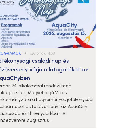
ROGRAMOK
●
csütörtök, 14:53
ótékonysági családi nap és
őzőverseny várja a látogatókat az
quaCityben
mmár 24. alkalommal rendezi meg
alaegerszeg Megyei Jogú Város
nkormányzata a hagyományos jótékonysági
saládi napot és főzőversenyt az AquaCity
ízicsúszda és Élményparkban. A
endezvényre augusztus ...