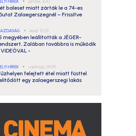
ELYI HÍREK
●
péntek, 15:10
ét baleset miatt zárták le a 74-es
őutat Zalaegerszegnél – Frissítve
AZDASÁG
●
kedd, 15:05
5 megyében leállították a JÉGER-
endszert, Zalában továbbra is működik
 VIDEÓVAL -
ELYI HÍREK
●
vasárnap, 09:09
űzhelyen felejtett étel miatt füsttel
elítődött egy zalaegerszegi lakás