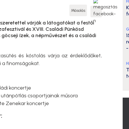
H
K
Másolás
f
zeretettel várják a látogatókat a festői
afesztivál és XVIII. Családi Pünkösd
G
göcseji ízek, a népművészet és a családi
1
r
-
sütés és kóstolás várja az érdeklődőket,
i a finomságokat.
H
T
t
ládi koncertje
s utánpótlás csoportjainak műsora
ute Zenekar koncertje
: