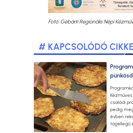
Fotó: Gébárti Regionális Népi Kézm
# KAPCSOLÓDÓ CIKK
Programk
pünkösd
Programka
Kézműves 
családi p
pedig megr
évben rek
tájjellegű 