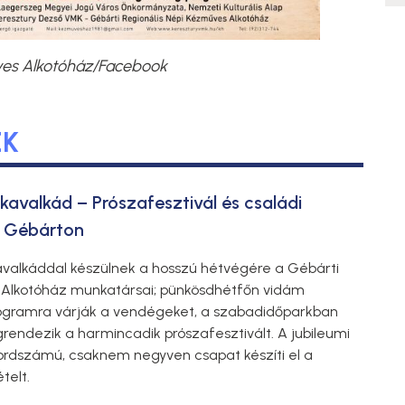
űves Alkotóház/Facebook
EK
avalkád – Prószafesztivál és családi
 Gébárton
valkáddal készülnek a hosszú hétvégére a Gébárti
Alkotóház munkatársai; pünkösdhétfőn vidám
rogramra várják a vendégeket, a szabadidőparkban
endezik a harmincadik prószafesztivált. A jubileumi
ordszámú, csaknem negyven csapat készíti el a
ételt.