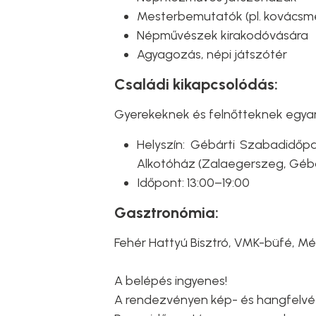
Mesterbemutatók (pl. kovácsm
Népművészek kirakodóvására
Agyagozás, népi játszótér
Családi kikapcsolódás:
Gyerekeknek és felnőtteknek egya
Helyszín: Gébárti Szabadidőp
Alkotóház (Zalaegerszeg, Gébá
Időpont: 13:00–19:00
Gasztronómia:
Fehér Hattyú Bisztró, VMK-büfé, Mé
A belépés ingyenes!
A rendezvényen kép- és hangfelvét