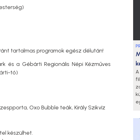
esterség)
P
ránt tartalmas programok egész délután!
M
k
ark és a Gébárti Regionális Népi Kézműves
A
rti-tó)
f
z
k
eg
zespporta, Oxo Bubble teák, Király Szikvíz
el készülhet.