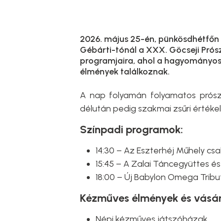
2026. május 25-én, pünkösdhétfőn s
Gébárti-tónál a XXX. Göcseji Prósz
programjaira, ahol a hagyományos 
élmények találkoznak.
A nap folyamán folyamatos prósza
délután pedig szakmai zsűri értékel
Színpadi programok:
14:30 – Az Eszterhéj Műhely csa
15:45 – A Zalai Táncegyüttes é
18:00 – Új Babylon Omega Trib
Kézműves élmények és vásár
Népi kézműves játszóházak