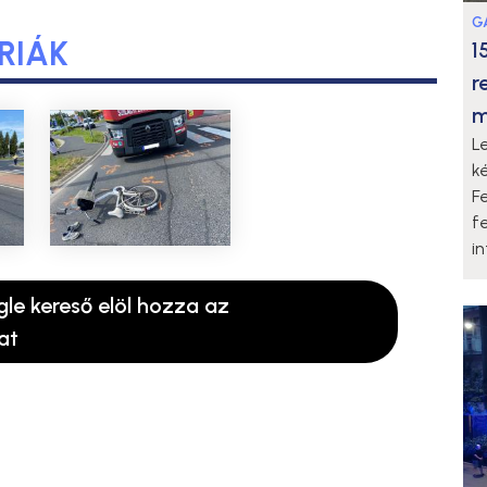
G
RIÁK
1
r
m
L
k
F
f
i
gle kereső elöl hozza az
at