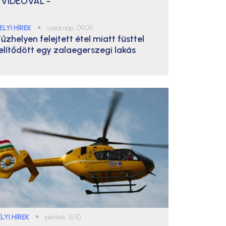
 VIDEÓVAL -
ELYI HÍREK
●
vasárnap, 09:09
űzhelyen felejtett étel miatt füsttel
elítődött egy zalaegerszegi lakás
LYI HÍREK
●
péntek, 15:10