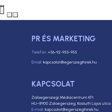
PR ÉS MARKETING
Telefon:
+36-92-955-955
Email:
kapcsolat@egerszegihirek.hu
KAPCSOLAT
Zalaegerszegi Médiacentrum Kft.
HU–8900 Zalaegerszeg, Kossuth Lajos utca 
E-mail:
kapcsolat@egerszegihirek.hu