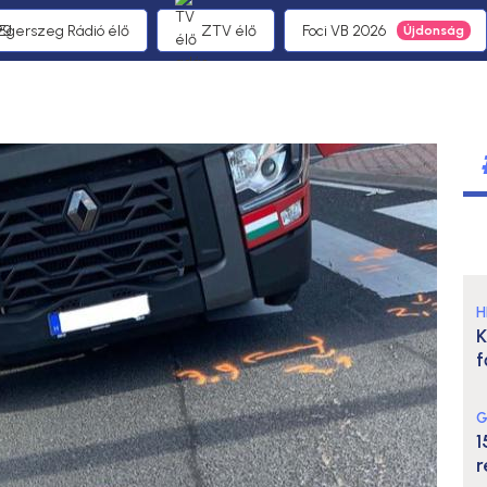
 Egerszeg Rádió élő
ZTV élő
Foci VB 2026
H
K
f
G
1
r