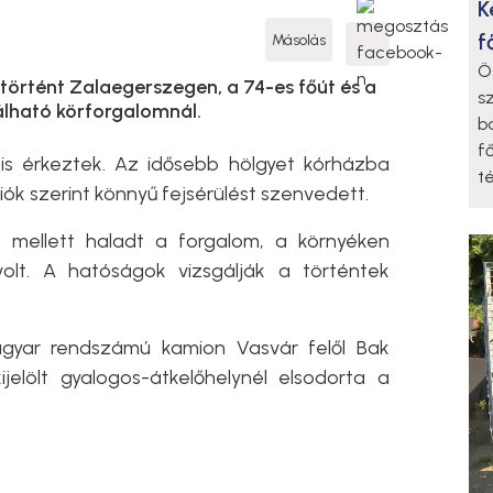
K
f
Másolás
Ö
történt Zalaegerszegen, a 74-es főút és a
s
álható körforgalomnál.
b
f
is érkeztek. Az idősebb hölgyet kórházba
t
ciók szerint könnyű fejsérülést szenvedett.
ás mellett haladt a forgalom, a környéken
volt. A hatóságok vizsgálják a történtek
magyar rendszámú kamion Vasvár felől Bak
jelölt gyalogos-átkelőhelynél elsodorta a