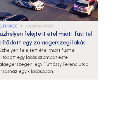
LYI HÍREK
●
vasárnap, 09:09
űzhelyen felejtett étel miatt füsttel
elítődött egy zalaegerszegi lakás
űzhelyen felejtett étel miatt füsttel
elítődött egy lakás szombat este
alaegerszegen, egy Tüttőssy Ferenc utcai
ársasház egyik lakásában.