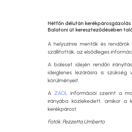
Hétfőn délután kerékpárosgázolás 
Balatoni út kereszteződésében tal
A helyszínre mentők és rendőrök 
szállították, az elsődleges informá
A baleset idején rendőri irányít
ideiglenes lezárásra is szükség 
körülményeit.
A
ZAOL
információi szerint a 
irányába közlekedett, amikor a ki
kerékpárost.
Fotók: Pezzetta Umberto