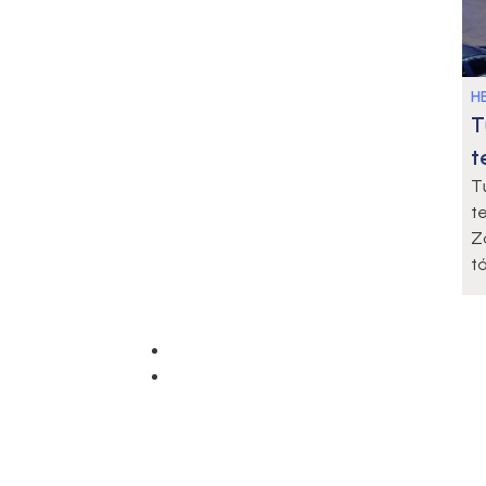
HE
T
t
T
t
Z
t