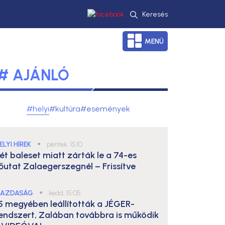
Keresés
MENÜ
# AJÁNLÓ
#helyi
#kultúra
#események
ELYI HÍREK
●
péntek, 15:10
ét baleset miatt zárták le a 74-es
őutat Zalaegerszegnél – Frissítve
AZDASÁG
●
kedd, 15:05
5 megyében leállították a JÉGER-
endszert, Zalában továbbra is működik