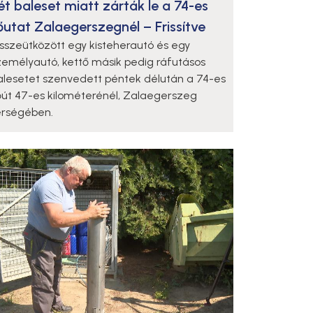
ét baleset miatt zárták le a 74-es
őutat Zalaegerszegnél – Frissítve
sszeütközött egy kisteherautó és egy
zemélyautó, kettő másik pedig ráfutásos
alesetet szenvedett péntek délután a 74-es
őút 47-es kilométerénél, Zalaegerszeg
érségében.