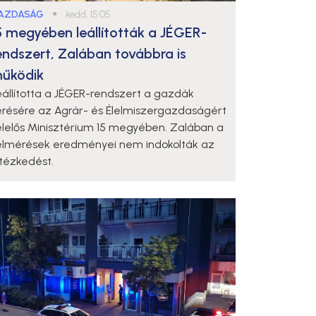
AZDASÁG
●
kedd, 15:05
5 megyében leállították a JÉGER-
endszert, Zalában továbbra is
űködik
eállította a JÉGER-rendszert a gazdák
érésére az Agrár- és Élelmiszergazdaságért
elelős Minisztérium 15 megyében. Zalában a
elmérések eredményei nem indokolták az
ntézkedést.