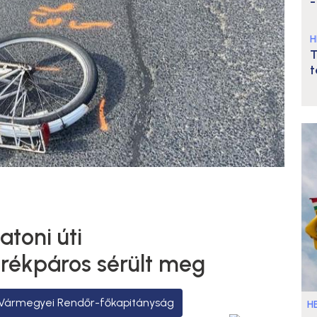
-
H
T
t
atoni úti
rékpáros sérült meg
Vármegyei Rendőr-főkapitányság
HE