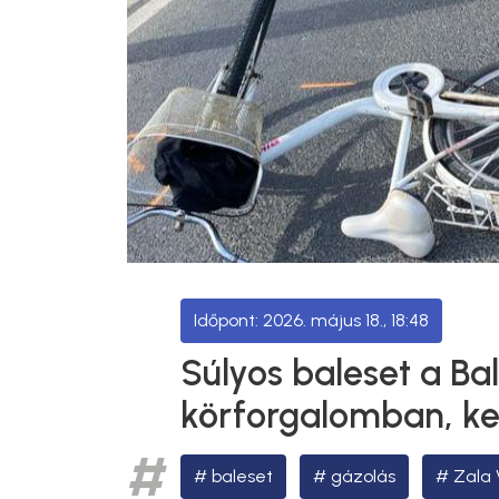
2026. május 18., 18:48
Súlyos baleset a Bal
körforgalomban, ke
baleset
gázolás
Zala 