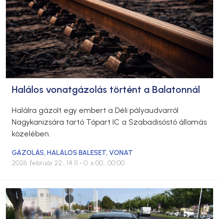
Halálos vonatgázolás történt a Balatonnál
Halálra gázolt egy embert a Déli pályaudvarról
Nagykanizsára tartó Tópart IC a Szabadisóstó állomás
közelében.
GÁZOLÁS
,
HALÁLOS BALESET
,
VONAT
2026. február 22., 14:11
- 0. x 00., 00:00