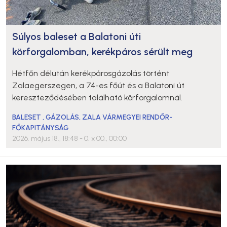
Súlyos baleset a Balatoni úti
körforgalomban, kerékpáros sérült meg
Hétfőn délután kerékpárosgázolás történt
Zalaegerszegen, a 74-es főút és a Balatoni út
kereszteződésében található körforgalomnál.
BALESET
,
GÁZOLÁS
,
ZALA VÁRMEGYEI RENDŐR-
FŐKAPITÁNYSÁG
2026. május 18., 18:48
- 0. x 00., 00:00