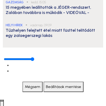
GAZDASÁG
●
kedd, 15:05
15 megyében leállították a JÉGER-rendszert,
Zalában továbbra is működik
- VIDEÓVAL -
HELYI HÍREK
●
vasárnap, 09:09
Tűzhelyen felejtett étel miatt füsttel telítődött
egy zalaegerszegi lakás
Mégsem
Beállítások mentése