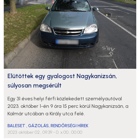
Elütöttek egy gyalogost Nagykanizsán,
súlyosan megsérült
Egy 31 éves helyi férfi közlekedett személyautóval
2023. október 1-én 9 óra 15 perc körül Nagykanizsán, a
Kalmár utcában a Király utca felé.
BALESET
,
GÁZOLÁS
,
RENDŐRSÉGI HÍREK
2023. október 02., 09:39
- 0. x 00., 00:00