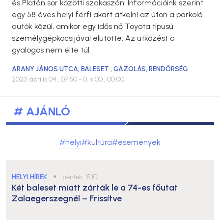
és Platán sor közötti szakaszán. Információink szerint
egy 58 éves helyi férfi akart átkelni az úton a parkoló
autók közül, amikor egy idős nő Toyota típusú
személygépkocsijával elütötte. Az ütközést a
gyalogos nem élte túl.
ARANY JÁNOS UTCA
,
BALESET
,
GÁZOLÁS
,
RENDŐRSÉG
2023. április 04., 07:50
- 0. x 00., 00:00
# AJÁNLÓ
#helyi
#kultúra
#események
HELYI HÍREK
●
péntek, 15:10
Két baleset miatt zárták le a 74-es főutat
Zalaegerszegnél – Frissítve