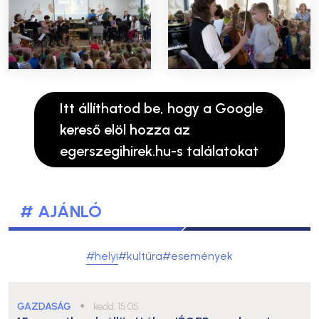
Itt állíthatod be, hogy a Google
kereső elöl hozza az
egerszegihirek.hu-s találatokat
# AJÁNLÓ
#helyi
#kultúra
#események
GAZDASÁG
●
kedd, 15:05