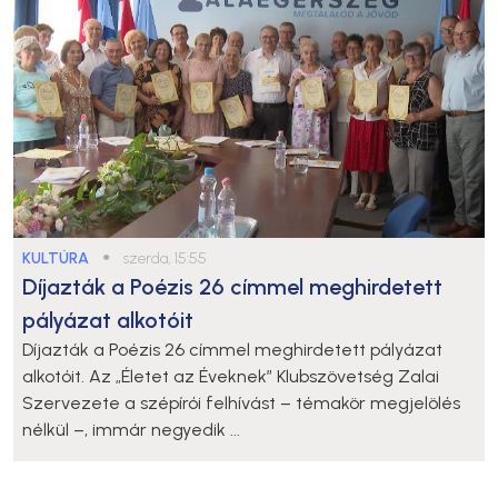
KULTÚRA
●
szerda, 15:55
Díjazták a Poézis 26 címmel meghirdetett
pályázat alkotóit
Díjazták a Poézis 26 címmel meghirdetett pályázat
alkotóit. Az „Életet az Éveknek” Klubszövetség Zalai
Szervezete a szépírói felhívást – témakör megjelölés
nélkül –, immár negyedik ...