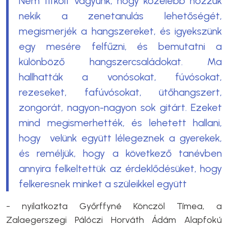
Nem titkolt vágyunk, hogy közelebb hozzuk
nekik a zenetanulás lehetőségét,
megismerjék a hangszereket, és igyekszünk
egy mesére felfűzni, és bemutatni a
különböző hangszercsaládokat. Ma
hallhatták a vonósokat, fúvósokat,
rezeseket, fafúvósokat, ütőhangszert,
zongorát, nagyon-nagyon sok gitárt. Ezeket
mind megismerhették, és lehetett hallani,
hogy velünk együtt lélegeznek a gyerekek,
és reméljük, hogy a következő tanévben
annyira felkeltettük az érdeklődésüket, hogy
felkeresnek minket a szüleikkel együtt
- nyilatkozta Győrffyné Könczöl Tímea, a
Zalaegerszegi Pálóczi Horváth Ádám Alapfokú