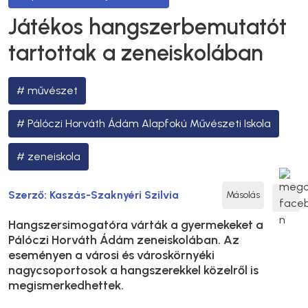
Játékos hangszerbemutatót
tartottak a zeneiskolában
művészet
Pálóczi Horváth Ádám Alapfokú Művészeti Iskola
zeneiskola
Szerző:
Kaszás-Szaknyéri Szilvia
Másolás
Hangszersimogatóra várták a gyermekeket a
Pálóczi Horváth Ádám zeneiskolában. Az
eseményen a városi és városkörnyéki
nagycsoportosok a hangszerekkel közelről is
megismerkedhettek.