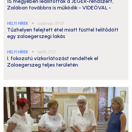
15 megyében leállították a JÉGER-rendszert,
Zalában továbbra is működik
- VIDEÓVAL -
HELYI HÍREK
●
vasárnap, 09:09
Tűzhelyen felejtett étel miatt füsttel telítődött
egy zalaegerszegi lakás
HELYI HÍREK
●
hétfő, 17:27
I. fokozatú vízkorlátozást rendeltek el
Zalaegerszeg teljes területén