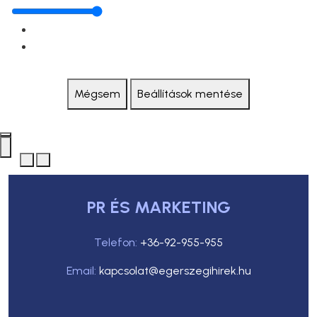
Mégsem
Beállítások mentése
PR ÉS MARKETING
Telefon:
+36-92-955-955
Email:
kapcsolat@egerszegihirek.hu