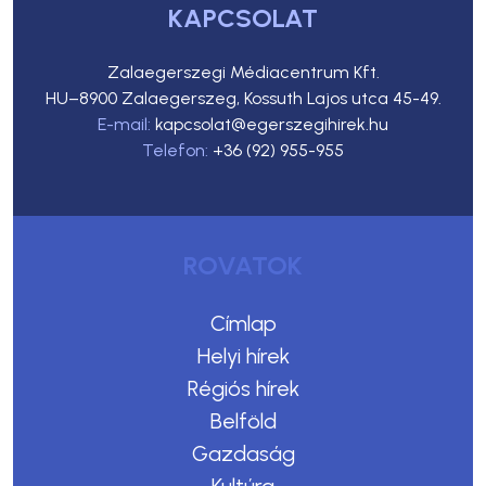
KAPCSOLAT
Zalaegerszegi Médiacentrum Kft.
HU–8900 Zalaegerszeg, Kossuth Lajos utca 45-49.
E-mail:
kapcsolat@egerszegihirek.hu
Telefon:
+36 (92) 955-955
ROVATOK
Címlap
Helyi hírek
Régiós hírek
Belföld
Gazdaság
Kultúra