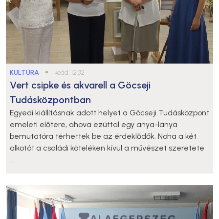
KULTÚRA
●
kedd, 12:32
Vert csipke és akvarell a Göcseji
Tudásközpontban
Egyedi kiállításnak adott helyet a Göcseji Tudásközpont
emeleti előtere, ahova ezúttal egy anya-lánya
bemutatóra térhettek be az érdeklődők. Noha a két
alkotót a családi köteléken kívül a művészet szeretete
...