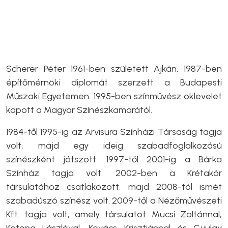
Scherer Péter 1961-ben született Ajkán. 1987-ben
építőmérnöki diplomát szerzett a Budapesti
Műszaki Egyetemen. 1995-ben színművész oklevelet
kapott a Magyar Színészkamarától.
1984-től 1995-ig az Arvisura Színházi Társaság tagja
volt, majd egy ideig szabadfoglalkozású
színészként játszott. 1997-től 2001-ig a Bárka
Színház tagja volt. 2002-ben a Krétakör
társulatához csatlakozott, majd 2008-tól ismét
szabadúszó színész volt. 2009-től a Nézőművészeti
Kft. tagja volt, amely társulatot Mucsi Zoltánnal,
Katona Lászlóval, Kovács Krisztiánnal és Gyulay