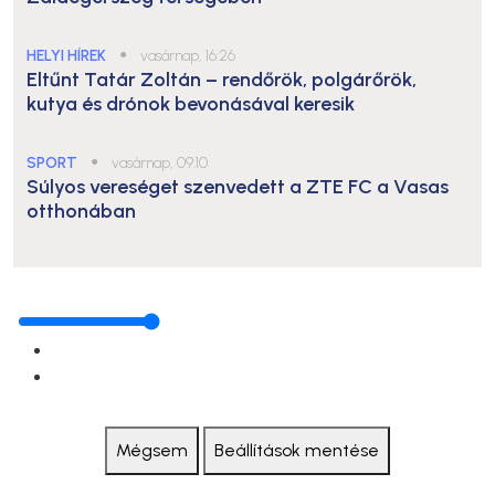
HELYI HÍREK
●
vasárnap, 16:26
Eltűnt Tatár Zoltán – rendőrök, polgárőrök,
kutya és drónok bevonásával keresik
SPORT
●
vasárnap, 09:10
Súlyos vereséget szenvedett a ZTE FC a Vasas
otthonában
Mégsem
Beállítások mentése