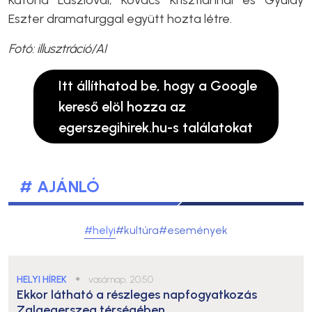
Eszter dramaturggal együtt hozta létre.
Fotó: illusztráció/AI
Itt állíthatod be, hogy a Google
kereső elöl hozza az
egerszegihirek.hu-s találatokat
# AJÁNLÓ
#helyi
#kultúra
#események
HELYI HÍREK
●
vasárnap, 20:50
Ekkor látható a részleges napfogyatkozás
Zalaegerszeg térségében