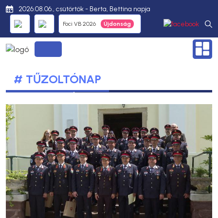
2026.08.06., csütörtök - Berta, Bettina napja
Foci VB 2026
# TŰZOLTÓNAP