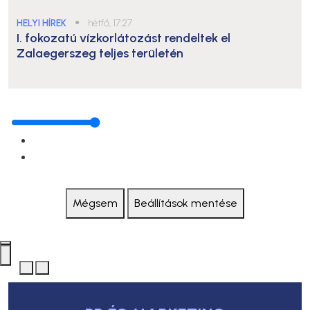
HELYI HÍREK
●
hétfő, 17:27
I. fokozatú vízkorlátozást rendeltek el
Zalaegerszeg teljes területén
Mégsem
Beállítások mentése