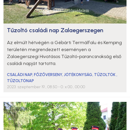
Tűzoltó családi nap Zalaegerszegen
Az elmúlt hétvégén a Gébárti Termálfalu és Kemping
területén megrendezett eseményen a
Zalaegerszegi Hivatásos Tűzoltó-parancsnokság első
családi napját tartotta.
CSALÁDI NAP
,
FŐZŐVERSENY
,
JÓTÉKONYSÁG
,
TŰZOLTÓK
,
TŰZOLTÓNAP
2023. szeptember 19., 08:50
- 0. x 00., 00:00