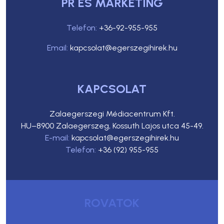
PR ÉS MARKETING
Telefon:
+36-92-955-955
Email:
kapcsolat@egerszegihirek.hu
KAPCSOLAT
Zalaegerszegi Médiacentrum Kft.
HU–8900 Zalaegerszeg, Kossuth Lajos utca 45-49.
E-mail:
kapcsolat@egerszegihirek.hu
Telefon:
+36 (92) 955-955
ROVATOK