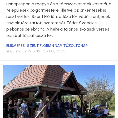
ünnepségen a megye és a társszervezetek vezetői, a
települések polgármesterei, illetve az önkéntesek is
részt vettek. Szent Flórián, a tűzoltók védőszentjének
tiszteletére tartott szentmisét Tódor Szabolcs
plébános celebrálta. A helyi általános iskolások verses
összeállítással készültek.
ELISMERÉS
,
SZENT FLÓRIÁN NAP
,
TŰZOLTÓNAP
2025. május 05., 16:16
- 0. x 00., 00:00