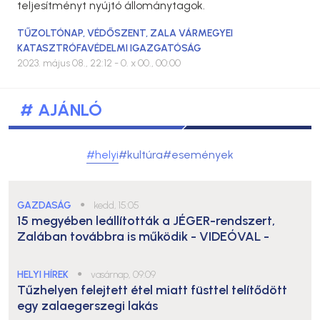
teljesítményt nyújtó állománytagok.
TŰZOLTÓNAP
,
VÉDŐSZENT
,
ZALA VÁRMEGYEI
KATASZTRÓFAVÉDELMI IGAZGATÓSÁG
2023. május 08., 22:12
- 0. x 00., 00:00
# AJÁNLÓ
#helyi
#kultúra
#események
GAZDASÁG
●
kedd, 15:05
15 megyében leállították a JÉGER-rendszert,
Zalában továbbra is működik
- VIDEÓVAL -
HELYI HÍREK
●
vasárnap, 09:09
Tűzhelyen felejtett étel miatt füsttel telítődött
egy zalaegerszegi lakás