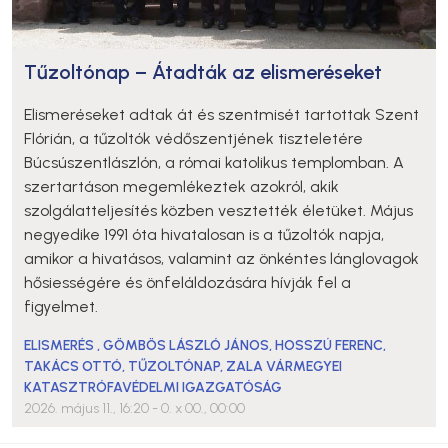
Tűzoltónap – Átadták az elismeréseket
Elismeréseket adtak át és szentmisét tartottak Szent
Flórián, a tűzoltók védőszentjének tiszteletére
Búcsúszentlászlón, a római katolikus templomban. A
szertartáson megemlékeztek azokról, akik
szolgálatteljesítés közben vesztették életüket. Május
negyedike 1991 óta hivatalosan is a tűzoltók napja,
amikor a hivatásos, valamint az önkéntes lánglovagok
hősiességére és önfeláldozására hívják fel a
figyelmet.
ELISMERÉS
,
GÖMBÖS LÁSZLÓ JÁNOS
,
HOSSZÚ FERENC
,
TAKÁCS OTTÓ
,
TŰZOLTÓNAP
,
ZALA VÁRMEGYEI
KATASZTRÓFAVÉDELMI IGAZGATÓSÁG
2026. május 11., 16:20
- 0. x 00., 00:00