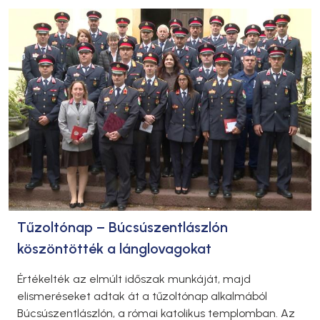
Tűzoltónap – Búcsúszentlászlón
köszöntötték a lánglovagokat
Értékelték az elmúlt időszak munkáját, majd
elismeréseket adtak át a tűzoltónap alkalmából
Búcsúszentlászlón, a római katolikus templomban. Az