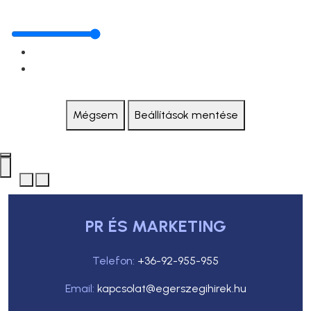
Mégsem
Beállítások mentése
PR ÉS MARKETING
Telefon:
+36-92-955-955
Email:
kapcsolat@egerszegihirek.hu