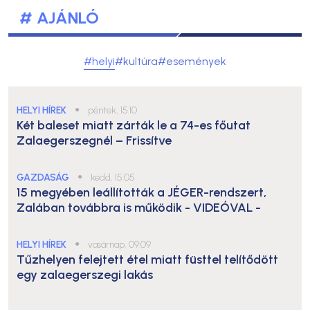
# AJÁNLÓ
#helyi
#kultúra
#események
HELYI HÍREK
●
péntek, 15:10
Két baleset miatt zárták le a 74-es főutat
Zalaegerszegnél – Frissítve
GAZDASÁG
●
kedd, 15:05
15 megyében leállították a JÉGER-rendszert,
Zalában továbbra is működik
- VIDEÓVAL -
HELYI HÍREK
●
vasárnap, 09:09
Tűzhelyen felejtett étel miatt füsttel telítődött
egy zalaegerszegi lakás