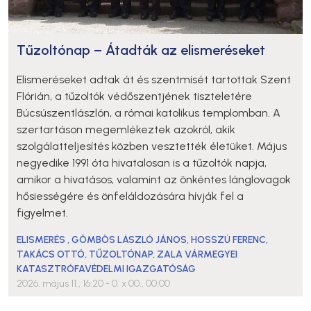
Tűzoltónap – Átadták az elismeréseket
Elismeréseket adtak át és szentmisét tartottak Szent
Flórián, a tűzoltók védőszentjének tiszteletére
Búcsúszentlászlón, a római katolikus templomban. A
szertartáson megemlékeztek azokról, akik
szolgálatteljesítés közben vesztették életüket. Május
negyedike 1991 óta hivatalosan is a tűzoltók napja,
amikor a hivatásos, valamint az önkéntes lánglovagok
hősiességére és önfeláldozására hívják fel a
figyelmet.
ELISMERÉS
,
GÖMBÖS LÁSZLÓ JÁNOS
,
HOSSZÚ FERENC
,
TAKÁCS OTTÓ
,
TŰZOLTÓNAP
,
ZALA VÁRMEGYEI
KATASZTRÓFAVÉDELMI IGAZGATÓSÁG
2026. május 11., 16:20
- 0. x 00., 00:00