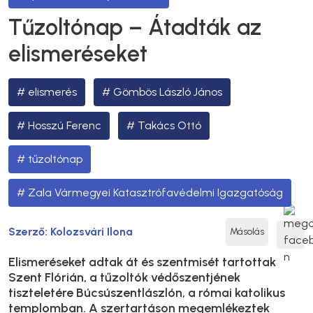
Tűzoltónap – Átadták az
elismeréseket
elismerés
Gömbös László János
Hosszú Ferenc
Takács Ottó
tűzoltónap
Zala Vármegyei Katasztrófavédelmi Igazgatóság
Szerző:
Kolozsvári Ilona
Másolás
Elismeréseket adtak át és szentmisét tartottak
Szent Flórián, a tűzoltók védőszentjének
tiszteletére Búcsúszentlászlón, a római katolikus
templomban. A szertartáson megemlékeztek