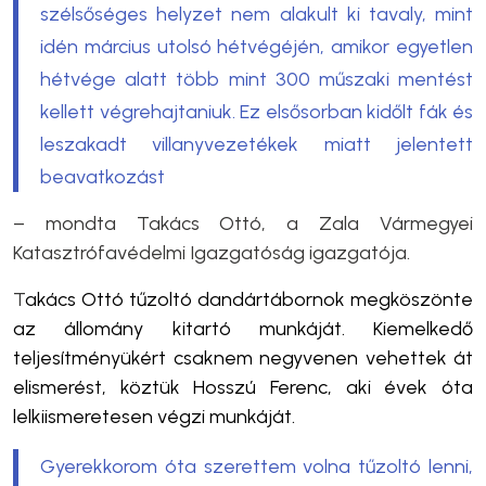
szélsőséges helyzet nem alakult ki tavaly, mint
idén március utolsó hétvégéjén, amikor egyetlen
hétvége alatt több mint 300 műszaki mentést
kellett végrehajtaniuk. Ez elsősorban kidőlt fák és
leszakadt villanyvezetékek miatt jelentett
beavatkozást
– mondta Takács Ottó, a Zala Vármegyei
Katasztrófavédelmi Igazgatóság igazgatója.
T
akács Ottó
tűzoltó dandártábornok megköszönte
az állomány kitartó munkáját. Kiemelkedő
teljesítményükért csaknem negyvenen vehettek át
elismerést, köztük Hosszú Ferenc, aki évek óta
lelkiismeretesen végzi munkáját.
Gyerekkorom óta szerettem volna tűzoltó lenni,