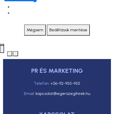
Mégsem
Beállítások mentése
PR ÉS MARKETING
Telefon:
+36-92-955-955
Email:
kapcsolat@egerszegihirek.hu