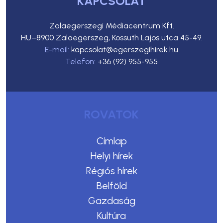
KAPCSOLAT
Zalaegerszegi Médiacentrum Kft.
HU–8900 Zalaegerszeg, Kossuth Lajos utca 45-49.
E-mail:
kapcsolat@egerszegihirek.hu
Telefon:
+36 (92) 955-955
ROVATOK
Címlap
Helyi hírek
Régiós hírek
Belföld
Gazdaság
Kultúra