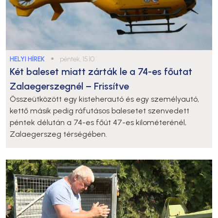
HELYI HÍREK
●
péntek, 15:10
Két baleset miatt zárták le a 74-es főutat
Zalaegerszegnél – Frissítve
Összeütközött egy kisteherautó és egy személyautó,
kettő másik pedig ráfutásos balesetet szenvedett
péntek délután a 74-es főút 47-es kilométerénél,
Zalaegerszeg térségében.