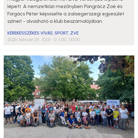
lépett. A nemzetközi mezőnyben Pongrácz Zoé és
Forgács Péter képviselte a zalaegerszegi egyesület
színeit - olvasható a klub beszámolójában.
KEREKESSZÉKES VÍVÁS
,
SPORT
,
ZVE
2026. február 24., 10:01
- 0. x 00., 00:00