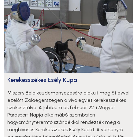
Kerekesszékes Esély Kupa
Miszory Béla kezdeményezésére alakult meg öt évvel
ezelőtt Zalaegerszegen a vívó egylet kerekesszékes
szakosztálya. A jubileum és február 22-i Magyar
Parasport Napja alkalmából szombaton
hagyományteremtő szándékkal rendezték meg a
meghívásos Kerekesszékes Esély Kupát. A versenyre
az ország több településéről érkeztek vívók, akik tőr