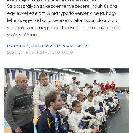
Szakosztályának kezdeményezésére indult útjára
egy évvel ezelőtt. A hiánypótló verseny célja, hogy
lehetőséget adjon a kerekesszékes sportolóknak a
versenyszerű megmérettetésre – nem csak a profi
vívók számára.
ESÉLY KUPA
,
KEREKESSZÉKES VÍVÁS
,
SPORT
2025. április 07., 11:34
- 0. x 00., 00:00