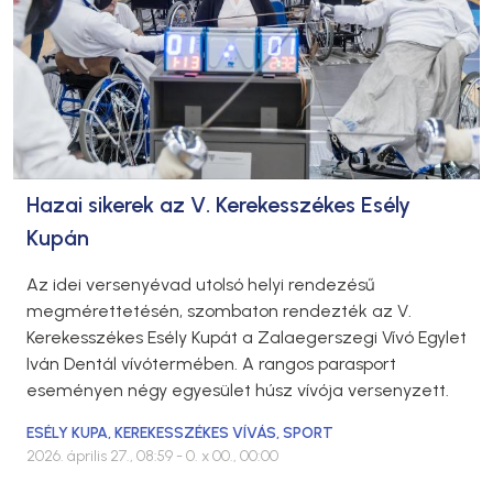
Hazai sikerek az V. Kerekesszékes Esély
Kupán
Az idei versenyévad utolsó helyi rendezésű
megmérettetésén, szombaton rendezték az V.
Kerekesszékes Esély Kupát a Zalaegerszegi Vívó Egylet
Iván Dentál vívótermében. A rangos parasport
eseményen négy egyesület húsz vívója versenyzett.
ESÉLY KUPA
,
KEREKESSZÉKES VÍVÁS
,
SPORT
2026. április 27., 08:59
- 0. x 00., 00:00