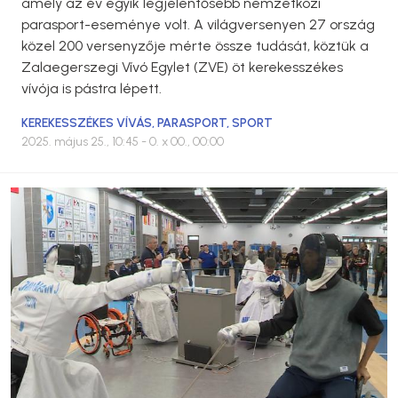
amely az év egyik legjelentősebb nemzetközi
parasport-eseménye volt. A világversenyen 27 ország
közel 200 versenyzője mérte össze tudását, köztük a
Zalaegerszegi Vívó Egylet (ZVE) öt kerekesszékes
vívója is pástra lépett.
KEREKESSZÉKES VÍVÁS
,
PARASPORT
,
SPORT
2025. május 25., 10:45
- 0. x 00., 00:00