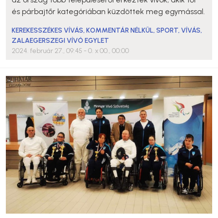
és párbajtőr kategóriában küzdöttek meg egymással.
KEREKESSZÉKES VÍVÁS
,
KOMMENTÁR NÉLKÜL
,
SPORT
,
VÍVÁS
,
ZALAEGERSZEGI VÍVÓ EGYLET
2024. február 27., 09:45
- 0. x 00., 00:00