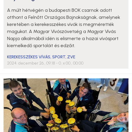
A múlt hétvégén a budapesti BOK csarnok adott
otthont a Felnőtt Országos Bajnokságnak, amelynek
keretében a kerekesszékes vívók is megmérették
magukat. A Magyar Vívószövetség a Magyar Vívás
Napja alkalmából idén is elismerte a hazai vívósport
kiemelkedő sportolóit és edzőit.
KEREKESSZÉKES VÍVÁS
,
SPORT
,
ZVE
2024. december 26., 09:18
- 0. x 00., 00:00