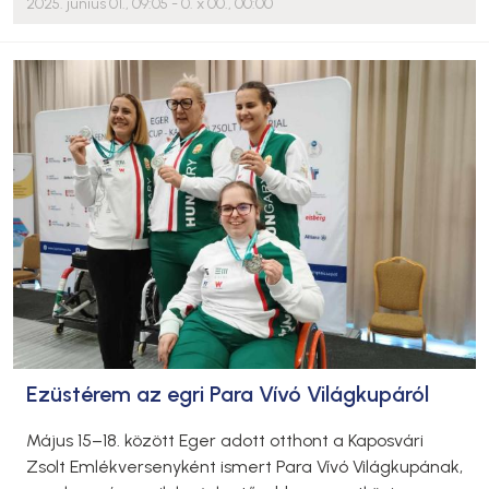
2025. június 01., 09:05
- 0. x 00., 00:00
Ezüstérem az egri Para Vívó Világkupáról
Május 15–18. között Eger adott otthont a Kaposvári
Zsolt Emlékversenyként ismert Para Vívó Világkupának,