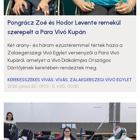
Pongrácz Zoé és Hodor Levente remekül
szerepelt a Para Vívó Kupán
Két arany- és három ezüstéremmel tértek haza a
Zalaegerszegi Vívó Egylet versenyzői a Para Vívó
Kupáról, amelyet a Vívó Diákolimpia Országos
Döntőjének keretében rendeztek meg.
KEREKESSZÉKES VÍVÁS
,
VÍVÁS
,
ZALAEGERSZEGI VÍVÓ EGYLET
2026. június 20., 09:01
- 0. x 00., 00:00