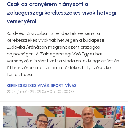
Csak az aranyérem hiányzott a
zalaegerszegi kerekesszékes vívók hétvégi
versenyéről
Kard- és tőrvívásban is rendeztek versenyt a
kerekesszékes vívóknak hétvégén a budapesti
Ludovika Arénában megrendezett országos
bajnokságon. A Zalaegerszegi Vívó Egylet hat
versenyzője is részt vett a viadalon, akik egy ezüst és
öt bronzéremmel, valamint értékes helyezésekkel
tértek haza.
KEREKESSZÉKES VÍVÁS
,
SPORT
,
VÍVÁS
2024. január 29., 09:05
- 0. x 00., 00:00