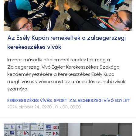
Az Esély Kupán remekeltek a zalaegerszegi
kerekesszékes vívók
Immár második alkalommal rendezték meg a
Zalaegerszegi Vívó Egylet Kerekesszékes Szakága
kezdeményezésére a Kerekesszékes Esély Kupa
meghívásos vívóversenyt az utánpótlás és hobbivívók
számára.
KEREKESSZÉKES VÍVÁS
,
SPORT
,
ZALAEGERSZEGI VÍVÓ EGYLET
2024. október 24., 09:30
- 0. x 00., 00:00