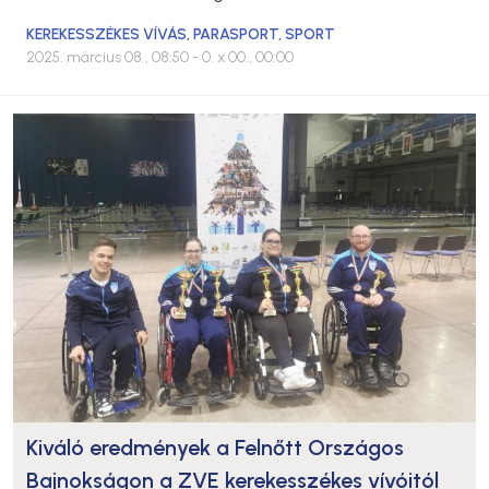
KEREKESSZÉKES VÍVÁS
,
PARASPORT
,
SPORT
2025. március 08., 08:50
- 0. x 00., 00:00
Kiváló eredmények a Felnőtt Országos
Bajnokságon a ZVE kerekesszékes vívóitól