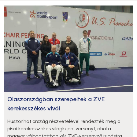
Olaszországban szerepeltek a ZVE
kerekesszékes vívói
Huszonhat ország részvételével rendezték meg a
pisai kerekesszékes világkupa-versenyt, ahol a
magyar válogatottban két ZVE-versenyző is pástra