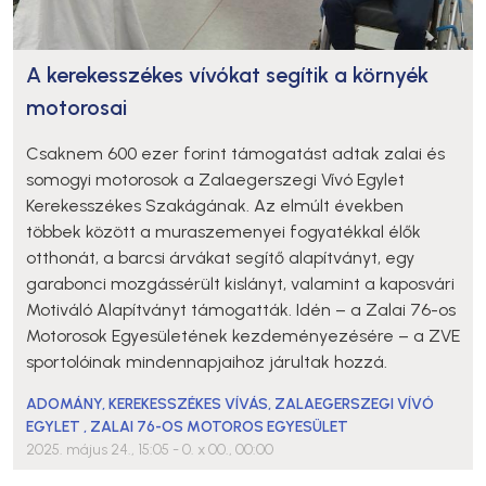
A kerekesszékes vívókat segítik a környék
motorosai
Csaknem 600 ezer forint támogatást adtak zalai és
somogyi motorosok a Zalaegerszegi Vívó Egylet
Kerekesszékes Szakágának. Az elmúlt években
többek között a muraszemenyei fogyatékkal élők
otthonát, a barcsi árvákat segítő alapítványt, egy
garabonci mozgássérült kislányt, valamint a kaposvári
Motiváló Alapítványt támogatták. Idén – a Zalai 76-os
Motorosok Egyesületének kezdeményezésére – a ZVE
sportolóinak mindennapjaihoz járultak hozzá.
ADOMÁNY
,
KEREKESSZÉKES VÍVÁS
,
ZALAEGERSZEGI VÍVÓ
EGYLET
,
ZALAI 76-OS MOTOROS EGYESÜLET
2025. május 24., 15:05
- 0. x 00., 00:00