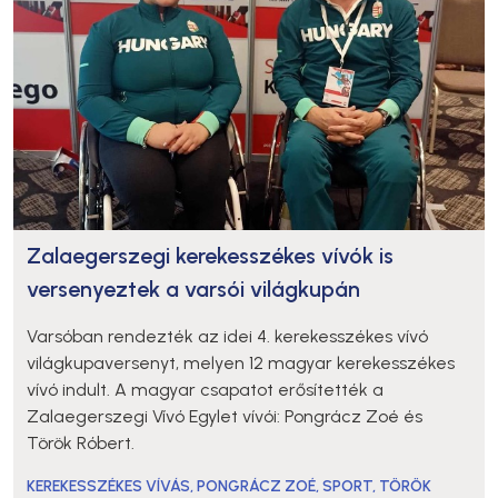
Zalaegerszegi kerekesszékes vívók is
versenyeztek a varsói világkupán
Varsóban rendezték az idei 4. kerekesszékes vívó
világkupaversenyt, melyen 12 magyar kerekesszékes
vívó indult. A magyar csapatot erősítették a
Zalaegerszegi Vívó Egylet vívói: Pongrácz Zoé és
Török Róbert.
KEREKESSZÉKES VÍVÁS
,
PONGRÁCZ ZOÉ
,
SPORT
,
TÖRÖK