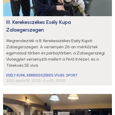
III. Kerekesszékes Esély Kupa
Zalaegerszegen
Megrendezték a III. Kerekesszékes Esély Kupát
Zalaegerszegen. A versenyen 26-an mérkőztek
egymással tőrben és párbajtőrben, a Zalaegerszegi
Vívóegylet versenyzői mellett a Pető Intézet, és a
Törekvés SE vívói.
ESÉLY KUPA
,
KEREKESSZÉKES VÍVÁS
,
SPORT
2025. április 05., 20:23
- 0. x 00., 00:00