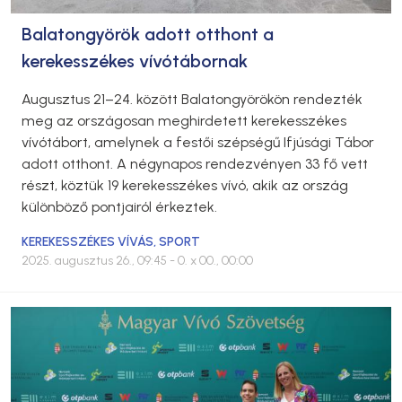
Balatongyörök adott otthont a
kerekesszékes vívótábornak
Augusztus 21–24. között Balatongyörökön rendezték
meg az országosan meghirdetett kerekesszékes
vívótábort, amelynek a festői szépségű Ifjúsági Tábor
adott otthont. A négynapos rendezvényen 33 fő vett
részt, köztük 19 kerekesszékes vívó, akik az ország
különböző pontjairól érkeztek.
KEREKESSZÉKES VÍVÁS
,
SPORT
2025. augusztus 26., 09:45
- 0. x 00., 00:00