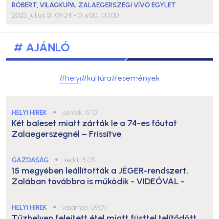
RÓBERT
,
VILÁGKUPA
,
ZALAEGERSZEGI VÍVÓ EGYLET
2023. július 13., 09:24
- 0. x 00., 00:00
# AJÁNLÓ
#helyi
#kultúra
#események
HELYI HÍREK
●
péntek, 15:10
Két baleset miatt zárták le a 74-es főutat
Zalaegerszegnél – Frissítve
GAZDASÁG
●
kedd, 15:05
15 megyében leállították a JÉGER-rendszert,
Zalában továbbra is működik
- VIDEÓVAL -
HELYI HÍREK
●
vasárnap, 09:09
Tűzhelyen felejtett étel miatt füsttel telítődött