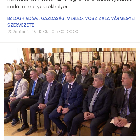
irodát a megyeszékhelyen.
BALOGH ÁDÁM
,
GAZDASÁG
,
MÉRLEG
,
VOSZ ZALA VÁRMEGYEI
SZERVEZETE
2026. április 25., 10:05
- 0. x 00., 00:00