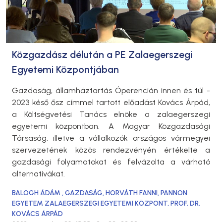
Közgazdász délután a PE Zalaegerszegi
Egyetemi Központjában
Gazdaság, államháztartás Óperencián innen és túl -
2023 késő ősz címmel tartott előadást Kovács Árpád,
a Költségvetési Tanács elnöke a zalaegerszegi
egyetemi központban. A Magyar Közgazdasági
Társaság, illetve a vállalkozók országos vármegyei
szervezetének közös rendezvényén értékelte a
gazdasági folyamatokat és felvázolta a várható
alternatívákat.
BALOGH ÁDÁM
,
GAZDASÁG
,
HORVÁTH FANNI
,
PANNON
EGYETEM ZALAEGERSZEGI EGYETEMI KÖZPONT
,
PROF. DR.
KOVÁCS ÁRPÁD