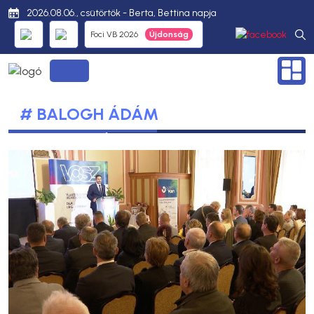
2026.08.06., csütörtök - Berta, Bettina napja
Foci VB 2026
# BALOGH ÁDÁM