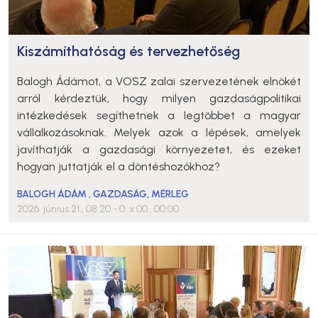
Kiszámíthatóság és tervezhetőség
Balogh Ádámot, a VOSZ zalai szervezetének elnökét
arról kérdeztük, hogy milyen gazdaságpolitikai
intézkedések segíthetnek a legtöbbet a magyar
vállalkozásoknak. Melyek azok a lépések, amelyek
javíthatják a gazdasági környezetet, és ezeket
hogyan juttatják el a döntéshozókhoz?
BALOGH ÁDÁM
,
GAZDASÁG
,
MÉRLEG
2026. június 21., 08:20
- 0. x 00., 00:00