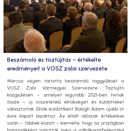
Beszámoló és tisztújítás – értékelte
eredményeit a VOSZ zalai szervezete
Március végén tartotta beszámoló taggyűlését a
VOSZ Zala Vármegyei Szervezete. Tisztújító
közgyűlésén – amelyet legutóbb 2021-ben hívtak
össze – új összetételű elnökséget és küldötteket
választottak. Elnök-küldöttként Balogh Ádám újabb öt
évre kapott bizalmat. Az eltelt időszak értékelése
során – többek között – kiemelte, hogy az országban
harmadikként nyitották meg a vállalkozásfejlesztési