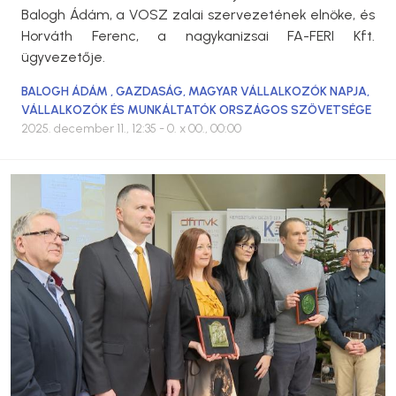
Balogh Ádám, a VOSZ zalai szervezetének elnöke, és
Horváth Ferenc, a nagykanizsai FA-FERI Kft.
ügyvezetője.
BALOGH ÁDÁM
,
GAZDASÁG
,
MAGYAR VÁLLALKOZÓK NAPJA
,
VÁLLALKOZÓK ÉS MUNKÁLTATÓK ORSZÁGOS SZÖVETSÉGE
2025. december 11., 12:35
- 0. x 00., 00:00