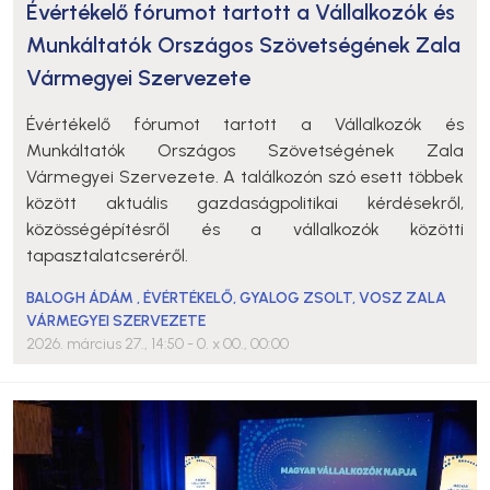
Évértékelő fórumot tartott a Vállalkozók és
Munkáltatók Országos Szövetségének Zala
Vármegyei Szervezete
Évértékelő fórumot tartott a Vállalkozók és
Munkáltatók Országos Szövetségének Zala
Vármegyei Szervezete. A találkozón szó esett többek
között aktuális gazdaságpolitikai kérdésekről,
közösségépítésről és a vállalkozók közötti
tapasztalatcseréről.
BALOGH ÁDÁM
,
ÉVÉRTÉKELŐ
,
GYALOG ZSOLT
,
VOSZ ZALA
VÁRMEGYEI SZERVEZETE
2026. március 27., 14:50
- 0. x 00., 00:00