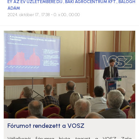
EY AZ ÉV ÜZLETEMBERE DÍJ
,
BAKI AGROCENTRUM KFT.
,
BALOGH
ÁDÁM
2024. október 17., 17:38
- 0. x 00., 00:00
Fórumot rendezett a VOSZ
Vállalkozói fórumra hívta tagjait a VOSZ Zala