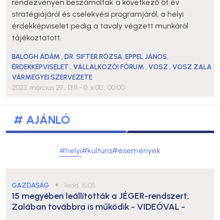
rendezvényen beszámoltak a következő öt év
stratégiájáról és cselekvési programjáról, a helyi
érdekképviselet pedig a tavaly végzett munkáról
tájékoztatott.
BALOGH ÁDÁM
,
DR. SIFTER RÓZSA
,
EPPEL JÁNOS
,
ÉRDEKKÉPVISELET
,
VÁLLALKOZÓI FÓRUM
,
VOSZ
,
VOSZ ZALA
VÁRMEGYEI SZERVEZETE
2023. március 29., 13:11
- 0. x 00., 00:00
# AJÁNLÓ
#helyi
#kultúra
#események
GAZDASÁG
●
kedd, 15:05
15 megyében leállították a JÉGER-rendszert,
Zalában továbbra is működik
- VIDEÓVAL -