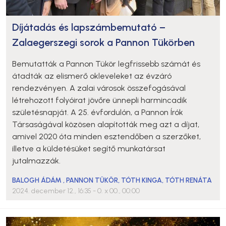
Díjátadás és lapszámbemutató –
Zalaegerszegi sorok a Pannon Tükörben
Bemutatták a Pannon Tükör legfrissebb számát és
átadták az elismerő okleveleket az évzáró
rendezvényen. A zalai városok összefogásával
létrehozott folyóirat jövőre ünnepli harmincadik
születésnapját. A 25. évfordulón, a Pannon Írók
Társaságával közösen alapították meg azt a díjat,
amivel 2020 óta minden esztendőben a szerzőket,
illetve a küldetésüket segítő munkatársat
jutalmazzák.
BALOGH ÁDÁM
,
PANNON TÜKÖR
,
TÓTH KINGA
,
TÓTH RENÁTA
2024. december 12., 16:35
- 0. x 00., 00:00