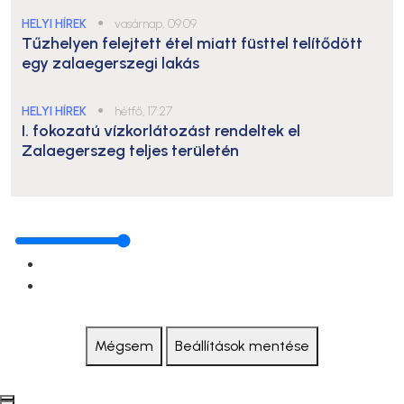
HELYI HÍREK
●
vasárnap, 09:09
Tűzhelyen felejtett étel miatt füsttel telítődött
egy zalaegerszegi lakás
HELYI HÍREK
●
hétfő, 17:27
I. fokozatú vízkorlátozást rendeltek el
Zalaegerszeg teljes területén
Mégsem
Beállítások mentése