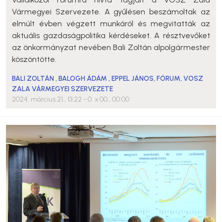
Vármegyei Szervezete. A gyűlésen beszámoltak az
elmúlt évben végzett munkáról és megvitatták az
aktuális gazdaságpolitika kérdéseket. A résztvevőket
az önkormányzat nevében Bali Zoltán alpolgármester
köszöntötte.
BALI ZOLTÁN
,
BALOGH ÁDÁM
,
EPPEL JÁNOS
,
FÓRUM
,
VOSZ
ZALA VÁRMEGYEI SZERVEZETE
2024. március 21., 13:22
- 0. x 00., 00:00