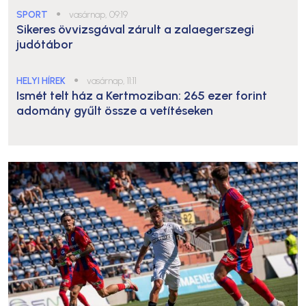
SPORT
●
vasárnap, 09:19
Sikeres övvizsgával zárult a zalaegerszegi
judótábor
HELYI HÍREK
●
vasárnap, 11:11
Ismét telt ház a Kertmoziban: 265 ezer forint
adomány gyűlt össze a vetítéseken