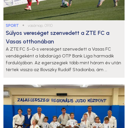
SPORT
●
vasárnap, 09:10
Súlyos vereséget szenvedett a ZTE FC a
Vasas otthonában
A ZTE FC 5–0-s vereséget szenvedett a Vasas FC
vendégeként a labdarúgó OTP Bank Liga harmadik
fordulójában. Az egerszegiek több mint három év után
tértek vissza az Illovszky Rudolf Stadionba, ám ...