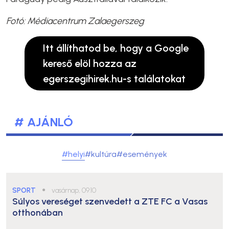
Fotó: Médiacentrum Zalaegerszeg
Itt állíthatod be, hogy a Google
kereső elöl hozza az
egerszegihirek.hu-s találatokat
# AJÁNLÓ
#helyi
#kultúra
#események
SPORT
●
vasárnap, 09:10
Súlyos vereséget szenvedett a ZTE FC a Vasas
otthonában