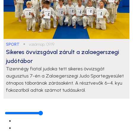
SPORT
●
vasárnap, 09:19
Sikeres övvizsgával zárult a zalaegerszegi
judótábor
Tizennégy fiatal judoka tett sikeres övvizsgát
augusztus 7-én a Zalaegerszegi Judo Sportegyesület
ötnapos táborának zárásaként. A résztvevők 6–4. kyu
fokozatból adtak számot tudásukról.