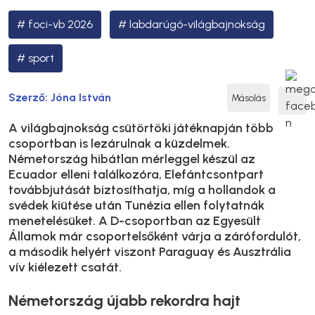
foci-vb 2026
labdarúgó-világbajnokság
sport
Szerző:
Jóna István
Másolás
A világbajnokság csütörtöki játéknapján több
csoportban is lezárulnak a küzdelmek.
Németország hibátlan mérleggel készül az
Ecuador elleni találkozóra, Elefántcsontpart
továbbjutását biztosíthatja, míg a hollandok a
svédek kiütése után Tunézia ellen folytatnák
menetelésüket. A D-csoportban az Egyesült
Államok már csoportelsőként várja a zárófordulót,
a második helyért viszont Paraguay és Ausztrália
vív kiélezett csatát.
Németország újabb rekordra hajt