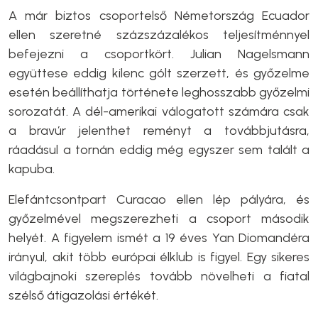
A már biztos csoportelső Németország Ecuador
ellen szeretné százszázalékos teljesítménnyel
befejezni a csoportkört. Julian Nagelsmann
együttese eddig kilenc gólt szerzett, és győzelme
esetén beállíthatja története leghosszabb győzelmi
sorozatát. A dél-amerikai válogatott számára csak
a bravúr jelenthet reményt a továbbjutásra,
ráadásul a tornán eddig még egyszer sem talált a
kapuba.
Elefántcsontpart Curacao ellen lép pályára, és
győzelmével megszerezheti a csoport második
helyét. A figyelem ismét a 19 éves Yan Diomandéra
irányul, akit több európai élklub is figyel. Egy sikeres
világbajnoki szereplés tovább növelheti a fiatal
szélső átigazolási értékét.