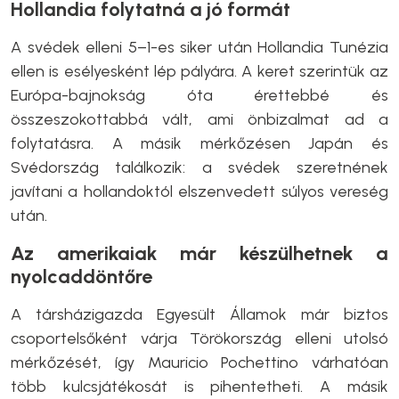
Hollandia folytatná a jó formát
A svédek elleni 5–1-es siker után Hollandia Tunézia
ellen is esélyesként lép pályára. A keret szerintük az
Európa-bajnokság óta érettebbé és
összeszokottabbá vált, ami önbizalmat ad a
folytatásra. A másik mérkőzésen Japán és
Svédország találkozik: a svédek szeretnének
javítani a hollandoktól elszenvedett súlyos vereség
után.
Az amerikaiak már készülhetnek a
nyolcaddöntőre
A társházigazda Egyesült Államok már biztos
csoportelsőként várja Törökország elleni utolsó
mérkőzését, így Mauricio Pochettino várhatóan
több kulcsjátékosát is pihentetheti. A másik