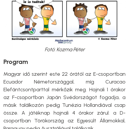
Fotó: Kozma Péter
Program
Magyar idő szerint este 22 órától az E-csoportban
Ecuador Németországgal, míg Curacao
Elefántcsontparttal mérkőzik meg. Hajnali 1 órakor
az F-csoportban Japán Svédországot fogadja, a
másik találkozón pedig Tunézia Hollandiával csap
össze. A játéknap hajnali 4 órakor zárul: a D-
csoportban Törökország az Egyesült Államokkal,
Paraguay pedig Ausztráliával találkozik.