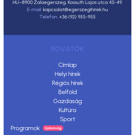
HU–8900 Zalaegerszeg, Kossuth Lajos utca 45-49.
E-mail:
kapcsolat@egerszegihirek.hu
Telefon:
+36 (92) 955-955
ROVATOK
Címlap
Helyi hírek
Régiós hírek
Belföld
Gazdaság
Kultúra
Sport
Programok