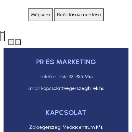
Mégsem
Beállítások mentése
PR ÉS MARKETING
Telefon:
+36-92-955-955
Email:
kapcsolat@egerszegihirek.hu
KAPCSOLAT
Zalaegerszegi Médiacentrum Kft.