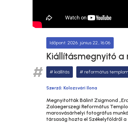
2026. június 22., 16:06
Kiállításmegnyitó 
kiállítás
református templo
Szerző:
Kolozsvári Ilona
Megnyitották Bálint Zsigmond „Erd
Zalaegerszegi Református Templo
marosvásárhelyi fotográfus munkái
társaság hozta el Székelyföldről a