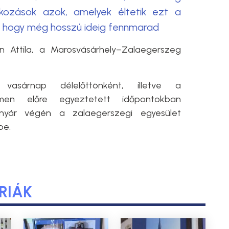
kozások azok, amelyek éltetik ezt a
e, hogy még hosszú ideig fennmarad
n Attila, a Marosvásárhely–Zalaegerszeg
 vasárnap délelőttönként, illetve a
ímen előre egyeztetett időpontokban
nyár végén a zalaegerszegi egyesület
be.
RIÁK