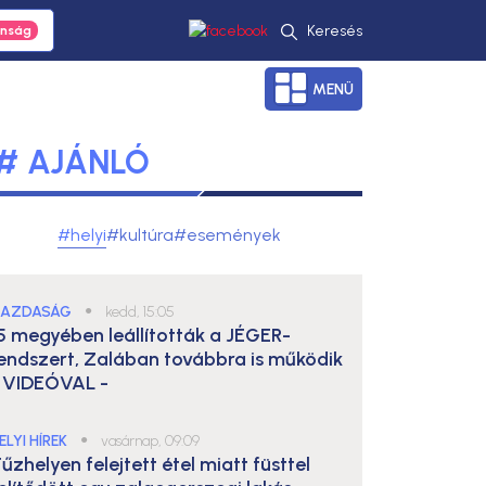
Keresés
MENÜ
# AJÁNLÓ
#helyi
#kultúra
#események
AZDASÁG
●
kedd, 15:05
5 megyében leállították a JÉGER-
endszert, Zalában továbbra is működik
 VIDEÓVAL -
ELYI HÍREK
●
vasárnap, 09:09
űzhelyen felejtett étel miatt füsttel