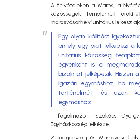
A felvételeken a Maros, a Nyárád
közösségek templomait örökít
marosvásárhelyi unitárius lelkész a
Egy olyan kiállítást igyekeztü
amely egy picit jelképezi a k
unitárius közösség templo
egyenként is a megmaradá
bizalmat jelképezik. Hiszen 
igazán egymáshoz, ha megi
történelmét, és ezen ker
egymáshoz
- fogalmazott Szakács György, 
Egyházközség lelkésze.
Zalaegerszeg és Marosvásárhely 