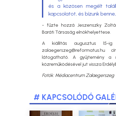
és a közösen megélt talál
kapcsolatot, és bízunk benn
- fűzte hozzá Jeszenszky Zoltá
Baráti Társaság elnökhelyettese.
A kiállítás augusztus 15-ig
zalaegerszeg@reformatus.hu c
látogatható. A gyűjtemény a 
közreműködésével jut vissza Erdély
Fotók: Médiacentrum Zalaegerszeg
# KAPCSOLÓDÓ GALÉ