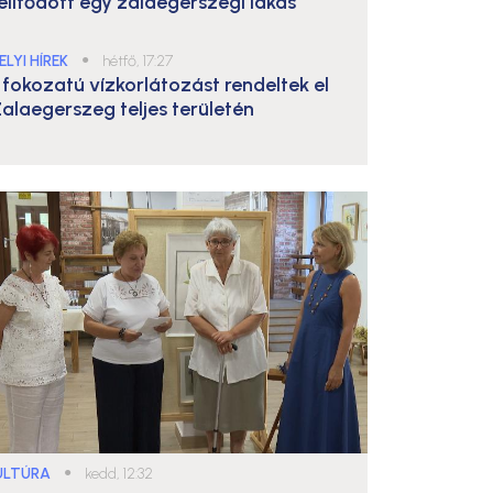
elítődött egy zalaegerszegi lakás
ELYI HÍREK
●
hétfő, 17:27
. fokozatú vízkorlátozást rendeltek el
alaegerszeg teljes területén
ULTÚRA
●
kedd, 12:32