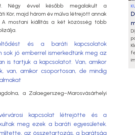
ést. Négy évvel később megalakult a
K
D
i Kör, majd három év múlva létrejött annak
 A mostani kiállítás a két közösség több
m
izálja.
D
p
öltődést és a baráti kapcsolatok
K
on sok jó emberrel ismerkedtünk meg az
f
i
 is tartjuk a kapcsolatot. Van, amikor
, van, amikor csoportosan, de mindig
kalmakat
agdolna, a Zalaegerszeg–Marosvásárhelyi
vérvárosi kapcsolat létrejötte és a
kultak meg ezek a baráti egyesületek.
említette, az összetartozás, a barátság