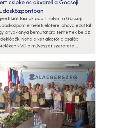
ert csipke és akvarell a Göcseji
udásközpontban
gyedi kiállításnak adott helyet a Göcseji
udásközpont emeleti előtere, ahova ezúttal
gy anya-lánya bemutatóra térhettek be az
rdeklődők. Noha a két alkotót a családi
öteléken kívül a művészet szeretete ...