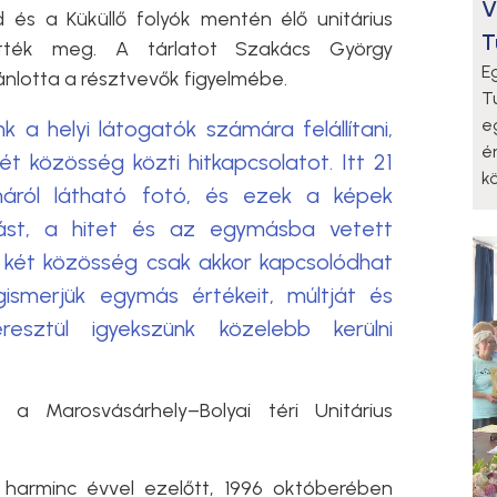
V
 és a Küküllő folyók mentén élő unitárius
T
ették meg. A tárlatot Szakács György
E
jánlotta a résztvevők figyelmébe.
T
e
nk a helyi látogatók számára felállítani,
é
ét közösség közti hitkapcsolatot. Itt 21
k
máról látható fotó, és ezek a képek
st, a hitet és az egymásba vetett
a két közösség csak akkor kapcsolódhat
smerjük egymás értékeit, múltját és
esztül igyekszünk közelebb kerülni
a Marosvásárhely–Bolyai téri Unitárius
harminc évvel ezelőtt, 1996 októberében