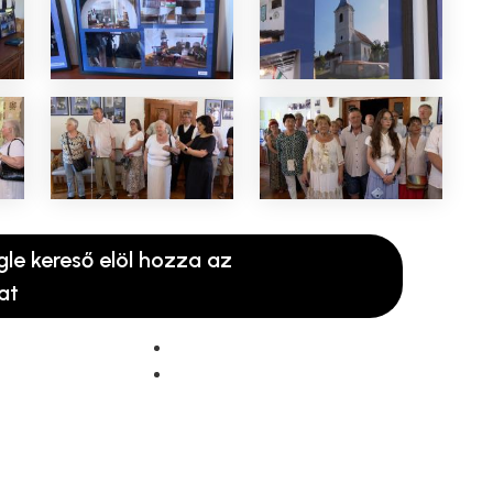
gle kereső elöl hozza az
at