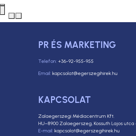
PR ÉS MARKETING
Telefon:
+36-92-955-955
Email:
kapcsolat@egerszegihirek.hu
KAPCSOLAT
Zalaegerszegi Médiacentrum Kft.
HU–8900 Zalaegerszeg, Kossuth Lajos utca 
E-mail:
kapcsolat@egerszegihirek.hu