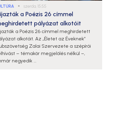
ULTÚRA
●
szerda, 15:55
íjazták a Poézis 26 címmel
eghirdetett pályázat alkotóit
íjazták a Poézis 26 címmel meghirdetett
ályázat alkotóit. Az „Életet az Éveknek”
lubszövetség Zalai Szervezete a szépírói
elhívást – témakör megjelölés nélkül –,
mmár negyedik ...