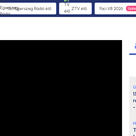
95,1 Egerszeg Rádió élő
ZTV élő
Foci VB 2026
G
1
r
-
H
T