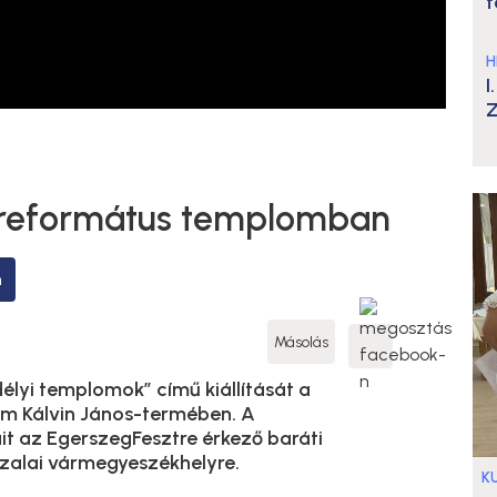
t
H
I
Z
a református templomban
m
Másolás
élyi templomok” című kiállítását a
m Kálvin János-termében. A
t az EgerszegFesztre érkező baráti
 zalai vármegyeszékhelyre.
K