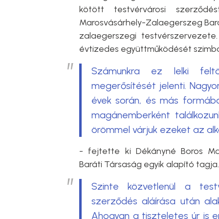
kötött testvérvárosi szerződ
Marosvásárhely-Zalaegerszeg Barát
zalaegerszegi testvérszervezete.
évtizedes együttműködését szimbol
Számunkra ez lelki felt
megerősítését jelenti. Nagy
évek során, és más formában
magánemberként találkozunk
örömmel várjuk ezeket az al
- fejtette ki Dékányné Boros M
Baráti Társaság egyik alapító tagja.
Szinte közvetlenül a test
szerződés aláírása után ala
Ahogyan a tiszteletes úr is 