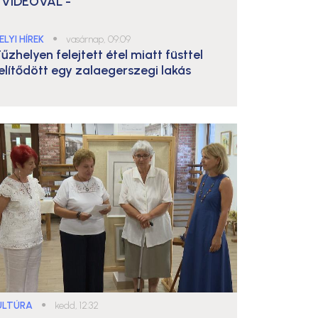
 VIDEÓVAL -
ELYI HÍREK
●
vasárnap, 09:09
űzhelyen felejtett étel miatt füsttel
elítődött egy zalaegerszegi lakás
ULTÚRA
●
kedd, 12:32