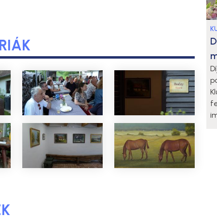
K
D
RIÁK
m
D
p
K
f
i
EK