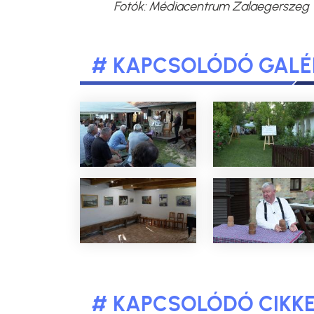
Fotók: Médiacentrum Zalaegerszeg
# KAPCSOLÓDÓ GALÉ
# KAPCSOLÓDÓ CIKK