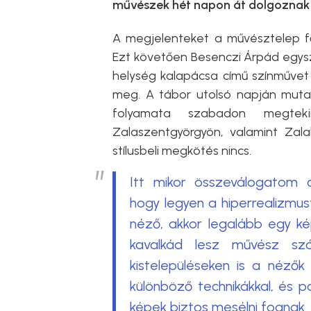
művészek hét napon át dolgoznak 
A megjelenteket a művésztelep f
Ezt követően Besenczi Árpád egys
helység kalapácsa című színművet 
meg. A tábor utolsó napján muta
folyamata szabadon megteki
Zalaszentgyörgyön, valamint Zalal
stílusbeli megkötés nincs.
Itt mikor összeválogatom 
hogy legyen a hiperrealizmus
néző, akkor legalább egy kép
kavalkád lesz művész sz
kistelepüléseken is a nézők 
különböző technikákkal, és p
képek biztos mesélni fognak