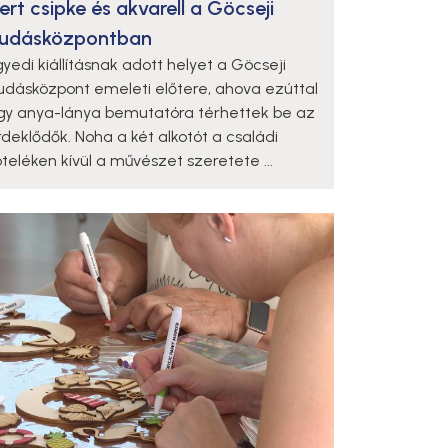
ert csipke és akvarell a Göcseji
udásközpontban
gyedi kiállításnak adott helyet a Göcseji
udásközpont emeleti előtere, ahova ezúttal
gy anya-lánya bemutatóra térhettek be az
rdeklődők. Noha a két alkotót a családi
öteléken kívül a művészet szeretete ...