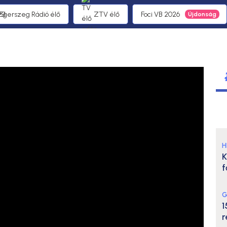
 Egerszeg Rádió élő
ZTV élő
Foci VB 2026
H
K
f
G
1
r