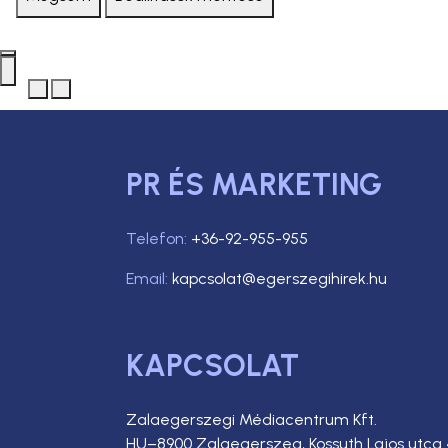
PR ÉS MARKETING
Telefon:
+36-92-955-955
Email:
kapcsolat@egerszegihirek.hu
KAPCSOLAT
Zalaegerszegi Médiacentrum Kft.
HU–8900 Zalaegerszeg, Kossuth Lajos utca 