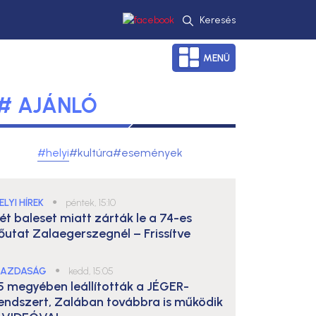
Keresés
MENÜ
# AJÁNLÓ
#helyi
#kultúra
#események
ELYI HÍREK
●
péntek, 15:10
ét baleset miatt zárták le a 74-es
őutat Zalaegerszegnél – Frissítve
AZDASÁG
●
kedd, 15:05
5 megyében leállították a JÉGER-
endszert, Zalában továbbra is működik