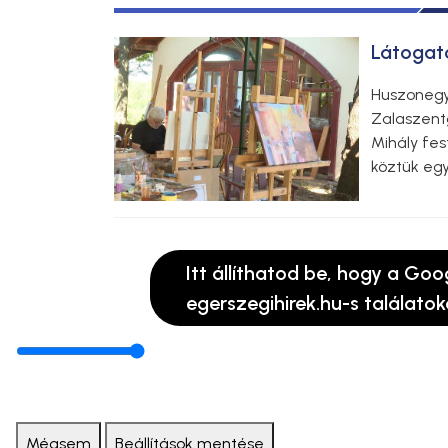
Látogat
Huszonegy
Zalaszent
Mihály fe
köztük eg
Itt állíthatod be, hogy a Goo
egerszegihirek.hu-s találatok
Mégsem
Beállítások mentése