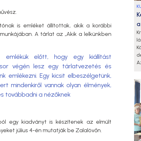
K
művész.
K
a
ónak is emléket állítottak, akik a korábbi
K
unkájában. A tárlat az „Akik a lelkünkben
l
K
d
z emlékük előtt, hogy egy kiállítást
A
sor végén lesz egy tárlatvezetés és
 emlékezni. Egy kicsit elbeszélgetünk,
 mert mindenkiről vannak olyan élmények,
és továbbadni a nézőknek
ból egy kiadványt is készítenek az elmúlt
nyeket július 4-én mutatják be Zalalövőn.