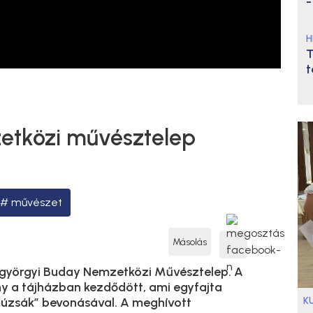
-
H
T
t
etközi művésztelep
művészet
Másolás
ntgyörgyi Buday Nemzetközi Művésztelep. A
 a tájházban kezdődött, ami egyfajta
K
múzsák” bevonásával. A meghívott