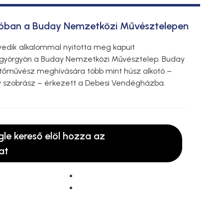
óban a Buday Nemzetközi Művésztelepen
edik alkalommal nyitotta meg kapuit
györgyön a Buday Nemzetközi Művésztelep. Buday
stőművész meghívására több mint húsz alkotó –
y szobrász – érkezett a Debesi Vendégházba.
gle kereső elöl hozza az
at