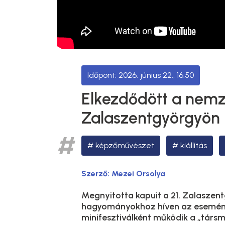
2026. június 22., 16:50
Elkezdődött a nemz
Zalaszentgyörgyön
képzőművészet
kiállítás
Szerző:
Mezei Orsolya
Megnyitotta kapuit a 21. Zalasze
hagyományokhoz híven az esemény
minifesztiválként működik a „társ