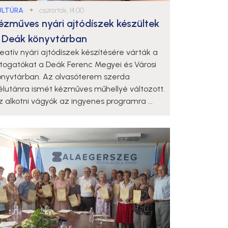
ULTÚRA
●
csütörtök, 14:00
ézműves nyári ajtódíszek készültek
 Deák könyvtárban
reatív nyári ajtódíszek készítésére várták a
átogatókat a Deák Ferenc Megyei és Városi
önyvtárban. Az olvasóterem szerda
élutánra ismét kézműves műhellyé változott.
z alkotni vágyók az ingyenes programra ...