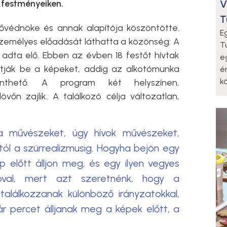
V
festményeiken.
T
ővédnöke és annak alapítója köszöntötte.
E
zemélyes előadását láthatta a közönség: A
T
adta elő. Ebben az évben 18 festőt hívtak
e
tják be a képeket, addig az alkotómunka
é
k
nthető. A program két helyszínen,
övőn zajlik. A találkozó célja változatlan,
a művészeket, úgy hívok művészeket,
tól a szürrealizmusig. Hogyha bejön egy
 előtt álljon meg, és egy ilyen vegyes
óval, mert azt szeretnénk, hogy a
találkozzanak különböző irányzatokkal,
ár percet álljanak meg a képek előtt, a