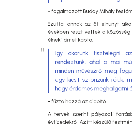
- fogalmazott Buday Mihály festő
Ezúttal annak az öt elhunyt alkot
években részt vettek a közösség m
élnek” címet kapta.
Így akarunk tisztelegni a
rendeztünk, ahol a mai mű
minden művészről meg fogunk
egy kicsit sztorizunk róluk,
hogy érdemes meghallgatni 
- fűzte hozzá az alapító.
A tervek szerint pályázati forrás
évtizedekről. Az itt készülő festmé