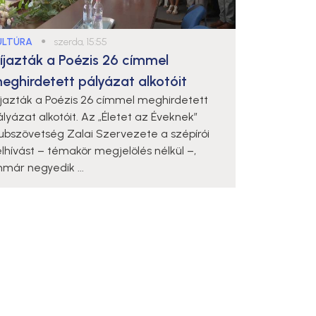
ULTÚRA
●
szerda, 15:55
íjazták a Poézis 26 címmel
eghirdetett pályázat alkotóit
íjazták a Poézis 26 címmel meghirdetett
ályázat alkotóit. Az „Életet az Éveknek”
lubszövetség Zalai Szervezete a szépírói
elhívást – témakör megjelölés nélkül –,
mmár negyedik ...