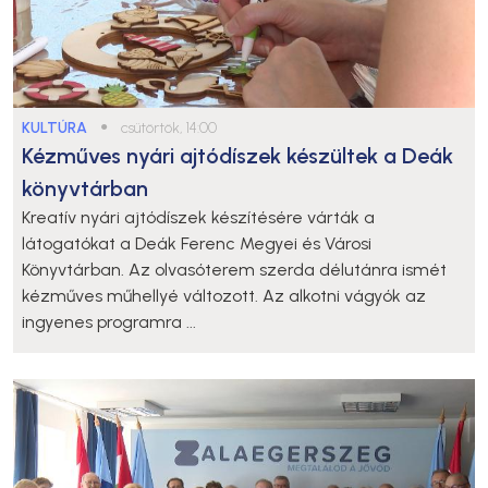
KULTÚRA
●
csütörtök, 14:00
Kézműves nyári ajtódíszek készültek a Deák
könyvtárban
Kreatív nyári ajtódíszek készítésére várták a
látogatókat a Deák Ferenc Megyei és Városi
Könyvtárban. Az olvasóterem szerda délutánra ismét
kézműves műhellyé változott. Az alkotni vágyók az
ingyenes programra ...