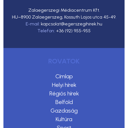
Zalaegerszegi Médiacentrum Kft.
HU–8900 Zalaegerszeg, Kossuth Lajos utca 45-49.
E-mail:
kapcsolat@egerszegihirek.hu
Telefon:
+36 (92) 955-955
ROVATOK
Címlap
Helyi hírek
Régiós hírek
Belföld
Gazdaság
Kultúra
Sport