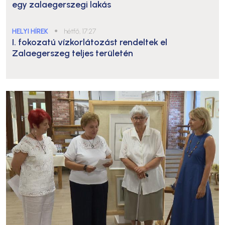
egy zalaegerszegi lakás
HELYI HÍREK
●
hétfő, 17:27
I. fokozatú vízkorlátozást rendeltek el
Zalaegerszeg teljes területén