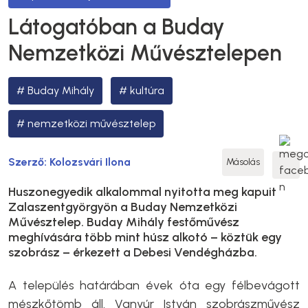
Látogatóban a Buday
Nemzetközi Művésztelepen
Buday Mihály
kultúra
nemzetközi művésztelep
Szerző:
Kolozsvári Ilona
Másolás
Huszonegyedik alkalommal nyitotta meg kapuit
Zalaszentgyörgyön a Buday Nemzetközi
Művésztelep. Buday Mihály festőművész
meghívására több mint húsz alkotó – köztük egy
szobrász – érkezett a Debesi Vendégházba.
A település határában évek óta egy félbevágott
mészkőtömb áll.
Vanyúr István szobrászművész