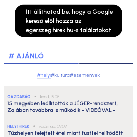
Itt állíthatod be, hogy a Google
kereső elöl hozza az
egerszegihirek.hu-s találatokat
# AJÁNLÓ
#helyi
#kultúra
#események
GAZDASÁG
●
kedd, 15:05
15 megyében leállították a JÉGER-rendszert,
Zalában továbbra is működik
- VIDEÓVAL -
HELYI HÍREK
●
vasárnap, 09:09
Tűzhelyen felejtett étel miatt füsttel telítődött