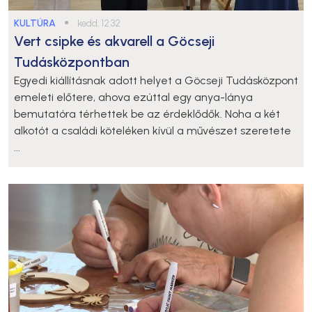
KULTÚRA
●
kedd, 12:32
Vert csipke és akvarell a Göcseji
Tudásközpontban
Egyedi kiállításnak adott helyet a Göcseji Tudásközpont
emeleti előtere, ahova ezúttal egy anya-lánya
bemutatóra térhettek be az érdeklődők. Noha a két
alkotót a családi köteléken kívül a művészet szeretete
...