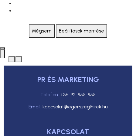
Mégsem
Beállítások mentése
PR ÉS MARKETING
Telefon:
+36-92-955-955
Email:
kapcsolat@egerszegihirek.hu
KAPCSOLAT