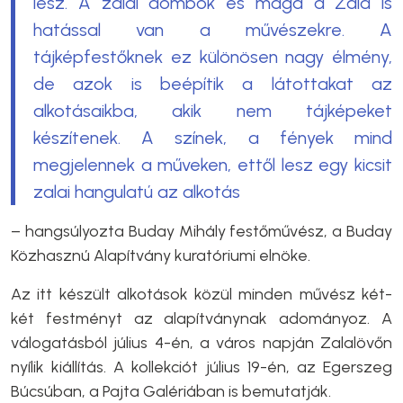
lesz. A zalai dombok és maga a Zala is
hatással van a művészekre. A
tájképfestőknek ez különösen nagy élmény,
de azok is beépítik a látottakat az
alkotásaikba, akik nem tájképeket
készítenek. A színek, a fények mind
megjelennek a műveken, ettől lesz egy kicsit
zalai hangulatú az alkotás
– hangsúlyozta Buday Mihály festőművész, a Buday
Közhasznú Alapítvány kuratóriumi elnöke.
Az itt készült alkotások közül minden művész két-
két festményt az alapítványnak adományoz. A
válogatásból július 4-én, a város napján Zalalövőn
nyílik kiállítás. A kollekciót július 19-én, az Egerszeg
Búcsúban, a Pajta Galériában is bemutatják.