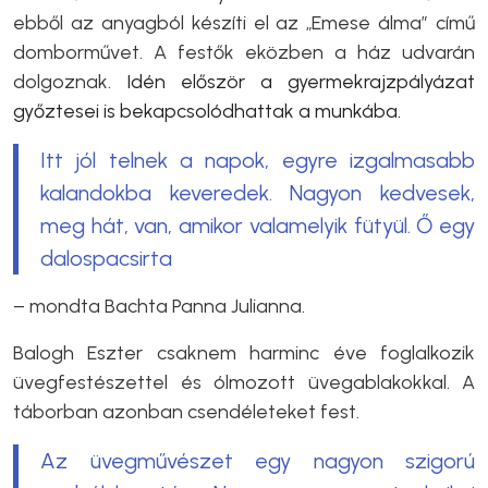
ebből az anyagból készíti el az „Emese álma” című
domborművet.
A festők eközben a ház udvarán
dolgoznak.
Idén először a gyermekrajzpályázat
győztesei is bekapcsolódhattak a munkába.
Itt jól telnek a napok, egyre izgalmasabb
kalandokba keveredek. Nagyon kedvesek,
meg hát, van, amikor valamelyik fütyül. Ő egy
dalospacsirta
– mondta
Bachta Panna Julianna.
Balogh Eszter csaknem harminc éve foglalkozik
üvegfestészettel és ólmozott üvegablakokkal. A
táborban azonban csendéleteket fest.
Az üvegművészet egy nagyon szigorú