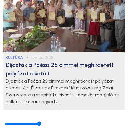
KULTÚRA
●
szerda, 15:55
Díjazták a Poézis 26 címmel meghirdetett
pályázat alkotóit
Díjazták a Poézis 26 címmel meghirdetett pályázat
alkotóit. Az „Életet az Éveknek” Klubszövetség Zalai
Szervezete a szépírói felhívást – témakör megjelölés
nélkül –, immár negyedik ...