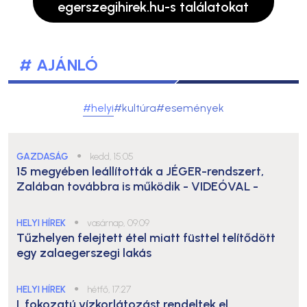
egerszegihirek.hu-s találatokat
# AJÁNLÓ
#helyi
#kultúra
#események
GAZDASÁG
●
kedd, 15:05
15 megyében leállították a JÉGER-rendszert,
Zalában továbbra is működik
- VIDEÓVAL -
HELYI HÍREK
●
vasárnap, 09:09
Tűzhelyen felejtett étel miatt füsttel telítődött
egy zalaegerszegi lakás
HELYI HÍREK
●
hétfő, 17:27
I. fokozatú vízkorlátozást rendeltek el