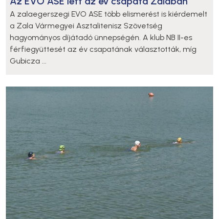
Az EVO ASE lett az év csapata Zalában
A zalaegerszegi EVO ASE több elismerést is kiérdemelt
a Zala Vármegyei Asztalitenisz Szövetség
hagyományos díjátadó ünnepségén. A klub NB II-es
férfiegyüttesét az év csapatának választották, míg
Gubicza ...