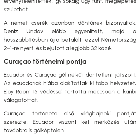
érvénytelenítették, így sokáig úgy tűnt, meglepetés
születhet.
A német cserék azonban döntőnek bizonyultak.
Deniz Undav előbb egyenlített, majd a
hosszabbításban újra betalált, ezzel Németország
2–1-re nyert, és bejutott a legjobb 32 közé.
Curaçao történelmi pontja
Ecuador és Curaçao gól nélküli döntetlent játszott.
Az ecuadoriak hiába alakítottak ki több helyzetet,
Eloy Room 15 védéssel tartotta meccsben a karibi
válogatottat.
Curaçao története első világbajnoki pontját
szerezte, Ecuador viszont két mérkőzés után
továbbra is gólképtelen.