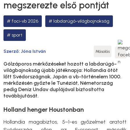
megszerezte első pontját
foci-vb 2026
labdarúgó-világbajnokság
sport
Szerző:
Jóna István
Másolás
Gólzáporos mérkőzéseket hozott a labdarúgó-
világbajnokság újabb játéknapja: Hollandia ötöt
lőtt Svédországnak, Japán a vb-történelem 1000.
mérkőzésén győzte le Tunéziát, Németország
pedig Deniz Undav duplájával biztosította
továbbjutását.
Holland henger Houstonban
Hollandia magabiztos, 5–1-es győzelmet aratott
Svédország ellen az F-csoport második