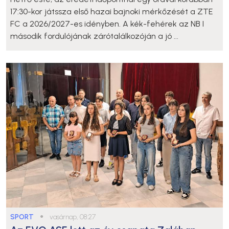
17:30-kor játssza első hazai bajnoki mérkőzését a ZTE
FC a 2026/2027-es idényben. A kék-fehérek az NB I
második fordulójának zárótalálkozóján a jó ...
SPORT
●
vasárnap, 08:27