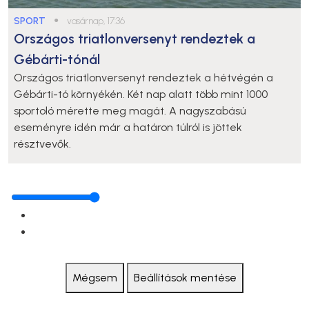
SPORT
●
vasárnap, 17:36
Országos triatlonversenyt rendeztek a
Gébárti-tónál
Országos triatlonversenyt rendeztek a hétvégén a
Gébárti-tó környékén. Két nap alatt több mint 1000
sportoló mérette meg magát. A nagyszabású
eseményre idén már a határon túlról is jöttek
résztvevők.
Mégsem
Beállítások mentése