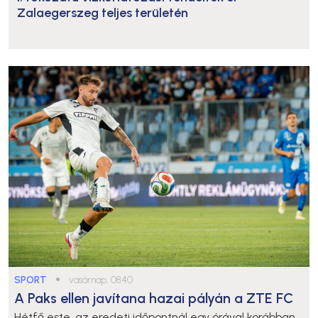
Zalaegerszeg teljes területén
SPORT
●
vasárnap, 08:40
A Paks ellen javítana hazai pályán a ZTE FC
Hétfő este, az eredeti időpontnál egy órával korábban