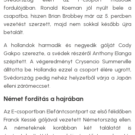
fordulójában. Ronald Koeman jól nyúlt bele a
csapatba, hiszen Brian Brobbey már az 5. percben
vezetést szerzett, majd nem sokkal később újra
betalált.
A hollandok harmadik és negyedik gólját Cody
Gakpo szerezte, a svédek részéről Anthony Elanga
szépített. A végeredményt Crysencio Summerville
állította be. Hollandia ezzel a csoport élére ugrott,
Svédország pedig nehéz helyzetből várja a Japán
elleni zárómeccset.
Német fordítás a hajrában
Az E-csoportban Elefántcsontpart az első félidőben
Franck Kessié góljával vezetett Németország ellen.
A németeknek korábban két találatát is