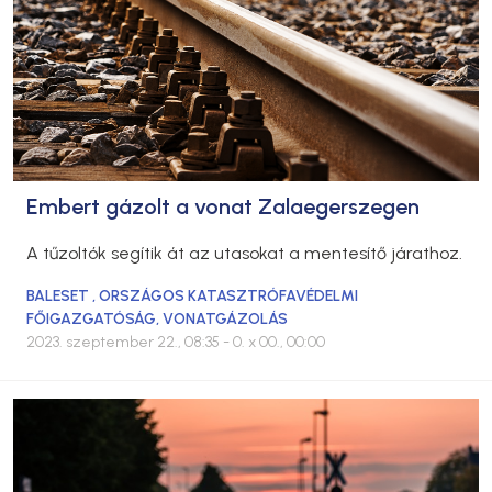
Embert gázolt a vonat Zalaegerszegen
A tűzoltók segítik át az utasokat a mentesítő járathoz.
BALESET
,
ORSZÁGOS KATASZTRÓFAVÉDELMI
FŐIGAZGATÓSÁG
,
VONATGÁZOLÁS
2023. szeptember 22., 08:35
- 0. x 00., 00:00