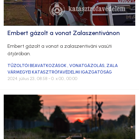
Embert gázolt a vonat Zalaszentivánon
Embert gázolt a vonat a zalaszentiváni vasúti
átjáróban.
TŰZOLTÓI BEAVATKOZÁSOK
,
VONATGÁZOLÁS
,
ZALA
VÁRMEGYEI KATASZTRÓFAVÉDELMI IGAZGATÓSÁG
2024. július 23., 08:58
- 0. x 00., 00:00