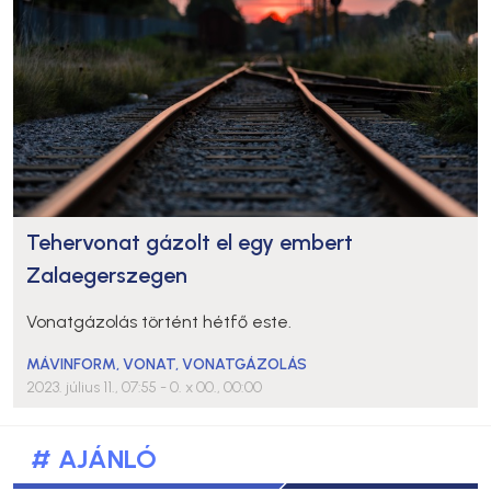
Tehervonat gázolt el egy embert
Zalaegerszegen
Vonatgázolás történt hétfő este.
MÁVINFORM
,
VONAT
,
VONATGÁZOLÁS
2023. július 11., 07:55
- 0. x 00., 00:00
# AJÁNLÓ