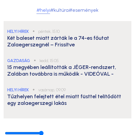
#helyi
#kultúra
#események
HELYI HÍREK
●
péntek, 15:10
Két baleset miatt zárták le a 74-es főutat
Zalaegerszegnél – Frissítve
GAZDASÁG
●
kedd, 15:05
15 megyében leállították a JÉGER-rendszert,
Zalában továbbra is működik
- VIDEÓVAL -
HELYI HÍREK
●
vasárnap, 09:09
Tűzhelyen felejtett étel miatt füsttel telítődött
egy zalaegerszegi lakás