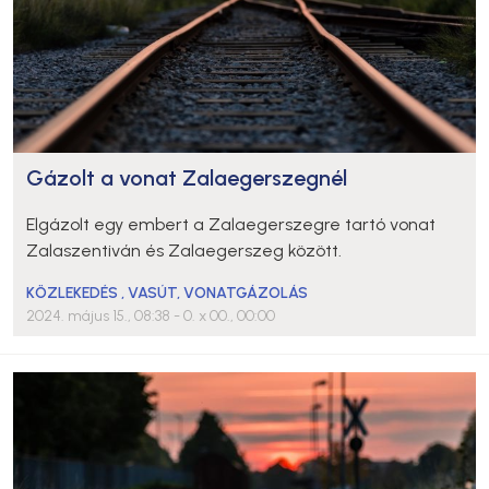
Gázolt a vonat Zalaegerszegnél
Elgázolt egy embert a Zalaegerszegre tartó vonat
Zalaszentiván és Zalaegerszeg között.
KÖZLEKEDÉS
,
VASÚT
,
VONATGÁZOLÁS
2024. május 15., 08:38
- 0. x 00., 00:00