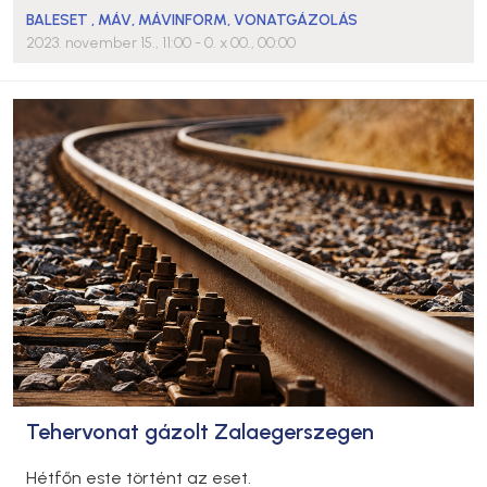
BALESET
,
MÁV
,
MÁVINFORM
,
VONATGÁZOLÁS
2023. november 15., 11:00
- 0. x 00., 00:00
Tehervonat gázolt Zalaegerszegen
Hétfőn este történt az eset.