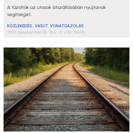
A tűzoltók az utasok átszállásában nyújtanak
segítséget.
KÖZLEKEDÉS
,
VASÚT
,
VONATGÁZOLÁS
2023. szeptember 25., 15:11
- 0. x 00., 00:00