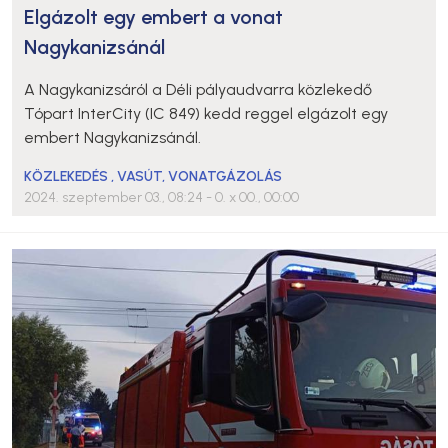
Elgázolt egy embert a vonat
Nagykanizsánál
A Nagykanizsáról a Déli pályaudvarra közlekedő
Tópart InterCity (IC 849) kedd reggel elgázolt egy
embert Nagykanizsánál.
KÖZLEKEDÉS
,
VASÚT
,
VONATGÁZOLÁS
2024. szeptember 03., 08:24
- 0. x 00., 00:00