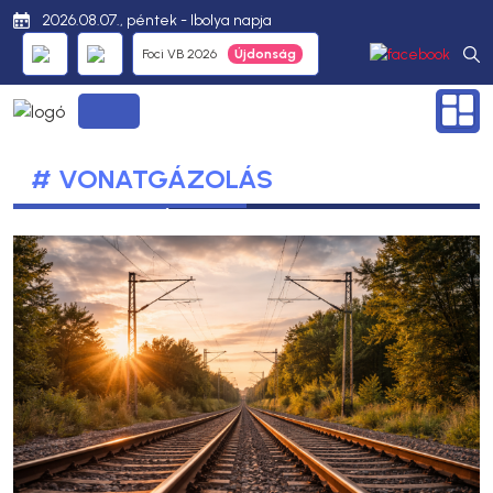
2026.08.07., péntek - Ibolya napja
Foci VB 2026
# VONATGÁZOLÁS