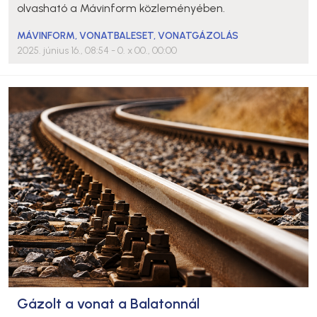
olvasható a Mávinform közleményében.
MÁVINFORM
,
VONATBALESET
,
VONATGÁZOLÁS
2025. június 16., 08:54
- 0. x 00., 00:00
Gázolt a vonat a Balatonnál