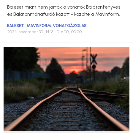
Baleset miatt nem jártak a vonatok Balatonfenyves
és Balatonmáriafürdő között - közölte a Mávinform.
BALESET
,
MÁVINFORM
,
VONATGÁZOLÁS
2024. november 30., 14:13
- 0. x 00., 00:00