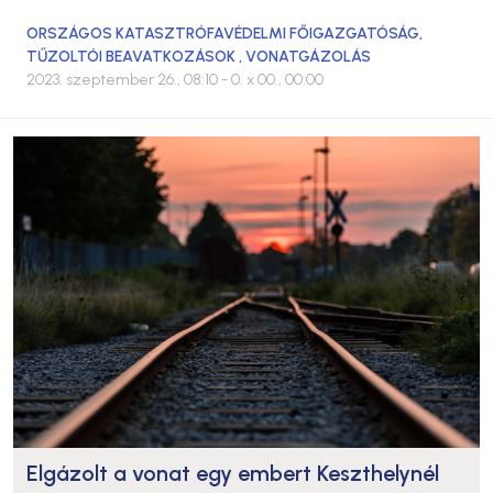
ORSZÁGOS KATASZTRÓFAVÉDELMI FŐIGAZGATÓSÁG
,
TŰZOLTÓI BEAVATKOZÁSOK
,
VONATGÁZOLÁS
2023. szeptember 26., 08:10
- 0. x 00., 00:00
Elgázolt a vonat egy embert Keszthelynél