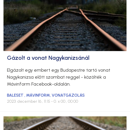
Gázolt a vonat Nagykanizsánál
Elgázolt egy embert egy Budapestre tartó vonat
Nagykanizsa előtt szombat reggel - közölték a
Mávinform Facebook-oldalán.
BALESET
,
MÁVINFORM
,
VONATGÁZOLÁS
2023. december 16., 11:15
- 0. x 00., 00:00