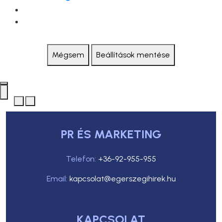
Mégsem
Beállítások mentése
PR ÉS MARKETING
Telefon:
+36-92-955-955
Email:
kapcsolat@egerszegihirek.hu
KAPCSOLAT