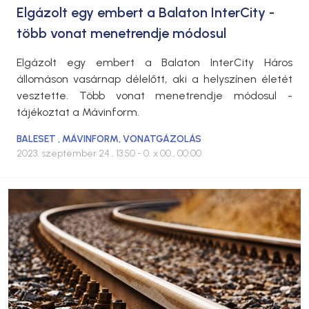
Elgázolt egy embert a Balaton InterCity -
több vonat menetrendje módosul
Elgázolt egy embert a Balaton InterCity Háros
állomáson vasárnap délelőtt, aki a helyszínen életét
vesztette. Több vonat menetrendje módosul -
tájékoztat a Mávinform.
BALESET
,
MÁVINFORM
,
VONATGÁZOLÁS
2023. szeptember 24., 13:50
- 0. x 00., 00:00