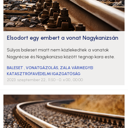
Elsodort egy embert a vonat Nagykanizsán
Súlyos baleset miatt nem közlekedtek a vonatok
Nagyrécse és Nagykanizsa között tegnap kora este.
BALESET
,
VONATGÁZOLÁS
,
ZALA VÁRMEGYEI
KATASZTRÓFAVÉDELMI IGAZGATÓSÁG
2023. szeptember 22., 11:50
- 0. x 00., 00:00