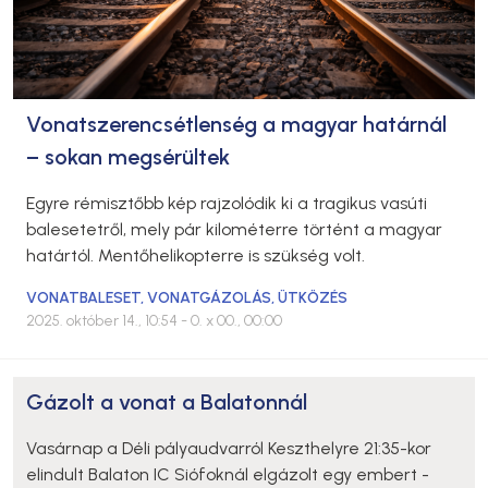
Vonatszerencsétlenség a magyar határnál
– sokan megsérültek
Egyre rémisztőbb kép rajzolódik ki a tragikus vasúti
balesetetről, mely pár kilométerre történt a magyar
határtól. Mentőhelikopterre is szükség volt.
VONATBALESET
,
VONATGÁZOLÁS
,
ÜTKÖZÉS
2025. október 14., 10:54
- 0. x 00., 00:00
Gázolt a vonat a Balatonnál
Vasárnap a Déli pályaudvarról Keszthelyre 21:35-kor
elindult Balaton IC Siófoknál elgázolt egy embert -