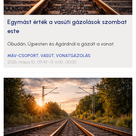
Egymást érték a vasúti gázolások szombat
este
Óbudán, Újpesten és Agárdnál is gázolt a vonat.
MÁV-CSOPORT
,
VASÚT
,
VONATGÁZOLÁS
2026. május 10., 09:43
- 0. x 00., 00:00