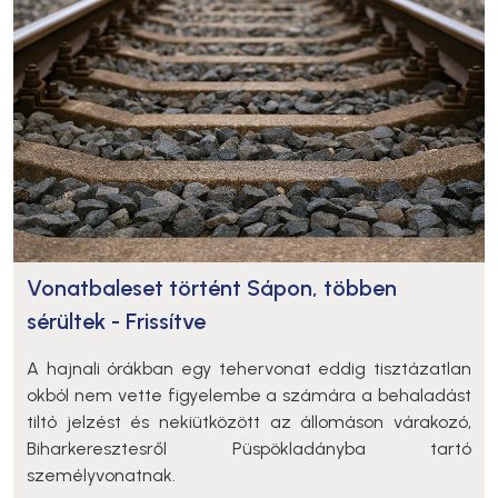
Vonatbaleset történt Sápon, többen
sérültek - Frissítve
A hajnali órákban egy tehervonat eddig tisztázatlan
okból nem vette figyelembe a számára a behaladást
tiltó jelzést és nekiütközött az állomáson várakozó,
Biharkeresztesről Püspökladányba tartó
személyvonatnak.