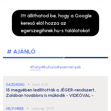
Itt állíthatod be, hogy a Google
kereső elöl hozza az
egerszegihirek.hu-s találatokat
# AJÁNLÓ
#helyi
#kultúra
#események
GAZDASÁG
●
kedd, 15:05
15 megyében leállították a JÉGER-rendszert,
Zalában továbbra is működik
- VIDEÓVAL -
HELYI HÍREK
●
vasárnap, 09:09