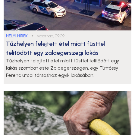
HELYI HÍREK
●
vasárnap, 09:09
Tűzhelyen felejtett étel miatt füsttel
telítődött egy zalaegerszegi lakás
Tűzhelyen felejtett étel miatt füsttel telítődött egy
lakás szombat este Zalaegerszegen, egy Tüttőssy
Ferenc utcai társasház egyik lakásában.