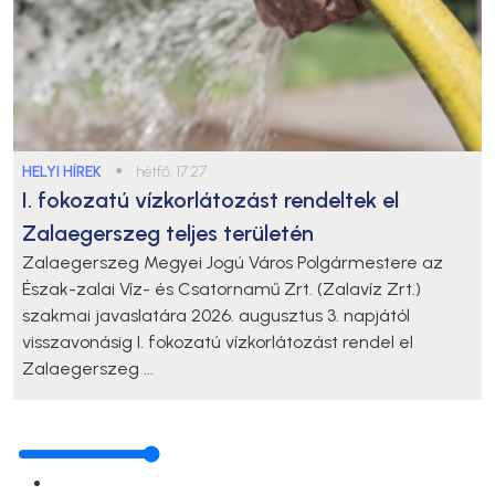
HELYI HÍREK
●
hétfő, 17:27
I. fokozatú vízkorlátozást rendeltek el
Zalaegerszeg teljes területén
Zalaegerszeg Megyei Jogú Város Polgármestere az
Észak-zalai Víz- és Csatornamű Zrt. (Zalavíz Zrt.)
szakmai javaslatára 2026. augusztus 3. napjától
visszavonásig I. fokozatú vízkorlátozást rendel el
Zalaegerszeg ...