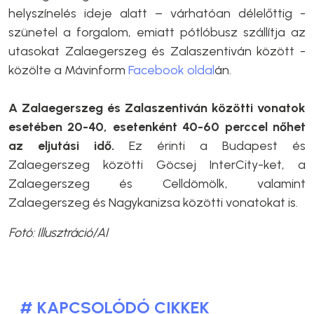
helyszínelés ideje alatt – várhatóan délelőttig -
szünetel a forgalom, emiatt pótlóbusz szállítja az
utasokat Zalaegerszeg és Zalaszentiván között -
közölte a Mávinform
Facebook oldal
án.
A Zalaegerszeg és Zalaszentiván közötti vonatok
esetében 20-40, esetenként 40-60 perccel nőhet
az eljutási idő.
Ez érinti a Budapest és
Zalaegerszeg közötti Göcsej InterCity-ket, a
Zalaegerszeg és Celldömölk, valamint
Zalaegerszeg és Nagykanizsa közötti vonatokat is.
Fotó: Illusztráció/AI
# KAPCSOLÓDÓ CIKKEK