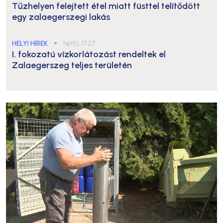
Tűzhelyen felejtett étel miatt füsttel telítődött
egy zalaegerszegi lakás
HELYI HÍREK
●
hétfő, 17:27
I. fokozatú vízkorlátozást rendeltek el
Zalaegerszeg teljes területén