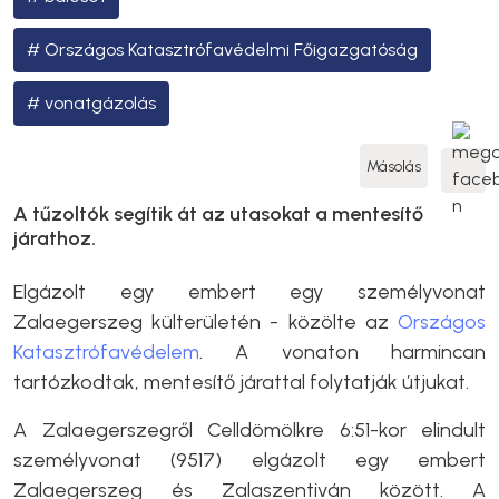
Országos Katasztrófavédelmi Főigazgatóság
vonatgázolás
Másolás
A tűzoltók segítik át az utasokat a mentesítő
járathoz.
Elgázolt egy embert egy személyvonat
Zalaegerszeg külterületén - közölte az
Országos
Katasztrófavédelem
. A vonaton harmincan
tartózkodtak, mentesítő járattal folytatják útjukat.
A Zalaegerszegről Celldömölkre 6:51-kor elindult
személyvonat (9517) elgázolt egy embert
Zalaegerszeg és Zalaszentiván között. A