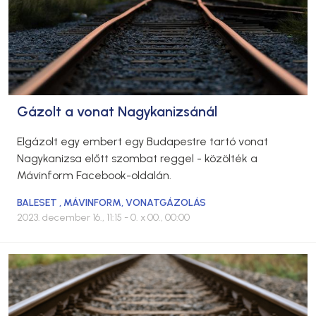
Gázolt a vonat Nagykanizsánál
Elgázolt egy embert egy Budapestre tartó vonat
Nagykanizsa előtt szombat reggel - közölték a
Mávinform Facebook-oldalán.
BALESET
,
MÁVINFORM
,
VONATGÁZOLÁS
2023. december 16., 11:15
- 0. x 00., 00:00