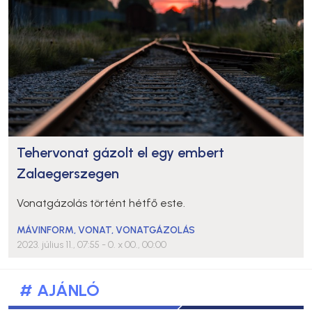
Tehervonat gázolt el egy embert
Zalaegerszegen
Vonatgázolás történt hétfő este.
MÁVINFORM
,
VONAT
,
VONATGÁZOLÁS
2023. július 11., 07:55
- 0. x 00., 00:00
# AJÁNLÓ