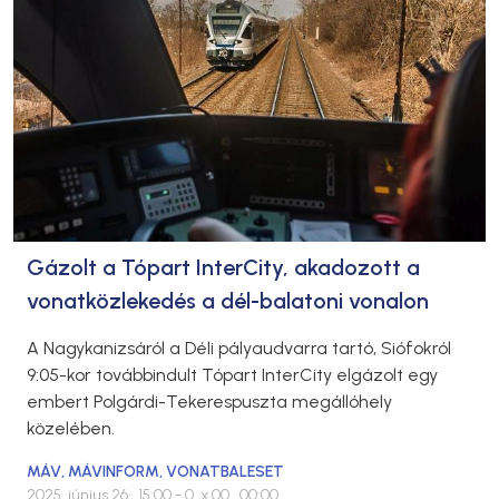
Gázolt a Tópart InterCity, akadozott a
vonatközlekedés a dél-balatoni vonalon
A Nagykanizsáról a Déli pályaudvarra tartó, Siófokról
9:05-kor továbbindult Tópart InterCity elgázolt egy
embert Polgárdi-Tekerespuszta megállóhely ​
közelében.
MÁV
,
MÁVINFORM
,
VONATBALESET
2025. június 26., 15:00
- 0. x 00., 00:00