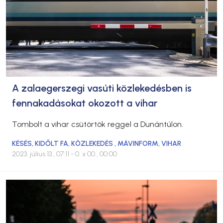
A zalaegerszegi vasúti közlekedésben is
fennakadásokat okozott a vihar
Tombolt a vihar csütörtök reggel a Dunántúlon.
KÉSÉS
,
KIDŐLT FA
,
KÖZLEKEDÉS
,
MÁVINFORM
,
VIHAR
2023. július 13., 07:11
- 0. x 00., 00:00