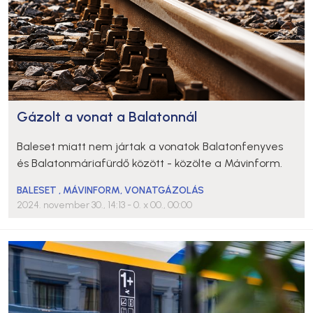
Gázolt a vonat a Balatonnál
Baleset miatt nem jártak a vonatok Balatonfenyves
és Balatonmáriafürdő között - közölte a Mávinform.
BALESET
,
MÁVINFORM
,
VONATGÁZOLÁS
2024. november 30., 14:13
- 0. x 00., 00:00