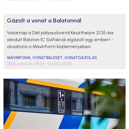
Gázolt a vonat a Balatonnál
Vasárnap a Déli pályaudvarról Keszthelyre 21:35-kor
elindult Balaton IC Siófoknál elgázolt egy embert -
olvasható a Mávinform közleményében.
MÁVINFORM
,
VONATBALESET
,
VONATGÁZOLÁS
2025. június 16., 08:54
- 0. x 00., 00:00