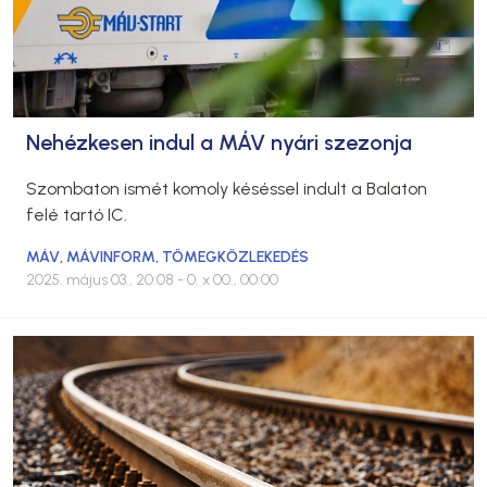
Nehézkesen indul a MÁV nyári szezonja
Szombaton ismét komoly késéssel indult a Balaton
felé tartó IC.
MÁV
,
MÁVINFORM
,
TÖMEGKÖZLEKEDÉS
2025. május 03., 20:08
- 0. x 00., 00:00