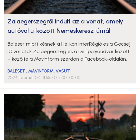
Zalaegerszegről indult az a vonat, amely
autóval ütközött Nemeskeresztúrnál
Baleset miatt késnek a Helikon InterRégió és a Göcsej
IC vonatok Zalaegerszeg és a Déli pályaudvar között
– közölte a Mávinform szerdán a Facebook-oldalán.
BALESET
,
MÁVINFORM
,
VASÚT
2024. február 07., 11:55
- 0. x 00., 00:00