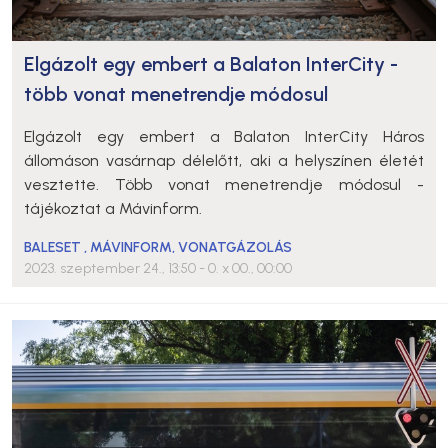
Elgázolt egy embert a Balaton InterCity -
több vonat menetrendje módosul
Elgázolt egy embert a Balaton InterCity Háros
állomáson vasárnap délelőtt, aki a helyszínen életét
vesztette. Több vonat menetrendje módosul -
tájékoztat a Mávinform.
BALESET
,
MÁVINFORM
,
VONATGÁZOLÁS
2023. szeptember 24., 13:50
- 0. x 00., 00:00