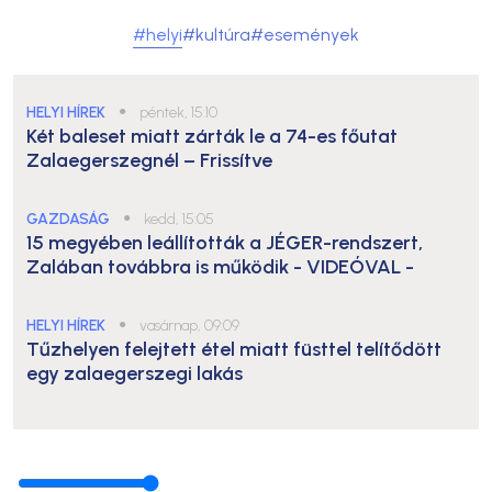
#helyi
#kultúra
#események
HELYI HÍREK
●
péntek, 15:10
Két baleset miatt zárták le a 74-es főutat
Zalaegerszegnél – Frissítve
GAZDASÁG
●
kedd, 15:05
15 megyében leállították a JÉGER-rendszert,
Zalában továbbra is működik
- VIDEÓVAL -
HELYI HÍREK
●
vasárnap, 09:09
Tűzhelyen felejtett étel miatt füsttel telítődött
egy zalaegerszegi lakás