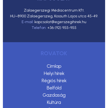
Zalaegerszegi Médiacentrum Kft.
HU–8900 Zalaegerszeg, Kossuth Lajos utca 45-49.
E-mail:
kapcsolat@egerszegihirek.hu
Telefon:
+36 (92) 955-955
ROVATOK
Címlap
Helyi hírek
Régiós hírek
Belföld
Gazdaság
Kultúra