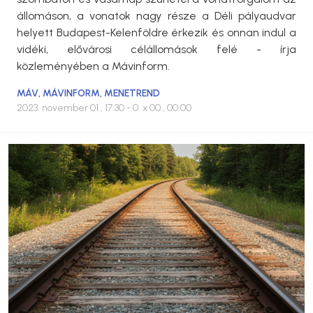
állomáson, a vonatok nagy része a Déli pályaudvar
helyett Budapest-Kelenföldre érkezik és onnan indul a
vidéki, elővárosi célállomások felé - írja
közleményében a Mávinform.
MÁV
,
MÁVINFORM
,
MENETREND
2023. november 01., 17:30
- 0. x 00., 00:00