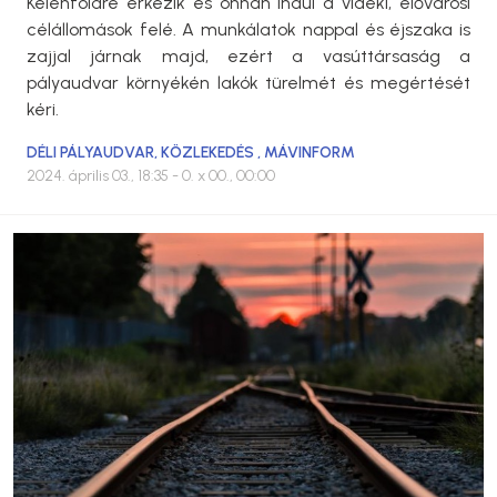
Kelenföldre érkezik és onnan indul a vidéki, elővárosi
célállomások felé. A munkálatok nappal és éjszaka is
zajjal járnak majd, ezért a vasúttársaság a
pályaudvar környékén lakók türelmét és megértését
kéri.
DÉLI PÁLYAUDVAR
,
KÖZLEKEDÉS
,
MÁVINFORM
2024. április 03., 18:35
- 0. x 00., 00:00