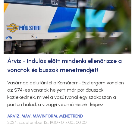
Árvíz - Indulás előtt mindenki ellenőrizze a
vonatok és buszok menetrendjét!
Vasárnap délutántól a Komárom–Esztergom vonalon
az S74-es vonatok helyett már pótlóbuszok
közlekednek, mivel a vasútvonal egy szakaszon a
parton halad, a vízügyi védmű részét képezi.
ÁRVÍZ
,
MÁV
,
MÁVINFORM
,
MENETREND
2024. szeptember 15., 19:10
- 0. x 00., 00:00