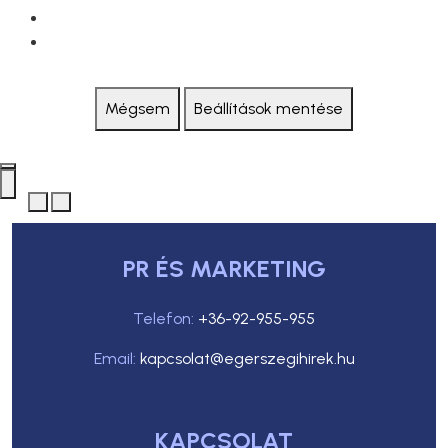
Mégsem
Beállítások mentése
PR ÉS MARKETING
Telefon:
+36-92-955-955
Email:
kapcsolat@egerszegihirek.hu
KAPCSOLAT