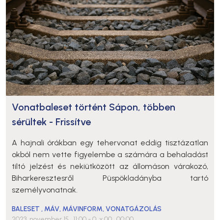
Vonatbaleset történt Sápon, többen
sérültek - Frissítve
A hajnali órákban egy tehervonat eddig tisztázatlan
okból nem vette figyelembe a számára a behaladást
tiltó jelzést és nekiütközött az állomáson várakozó,
Biharkeresztesről Püspökladányba tartó
személyvonatnak.
BALESET
,
MÁV
,
MÁVINFORM
,
VONATGÁZOLÁS
2023. november 15., 11:00
- 0. x 00., 00:00