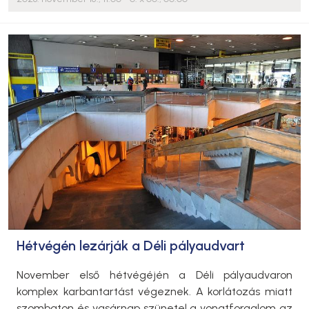
Hétvégén lezárják a Déli pályaudvart
November első hétvégéjén a Déli pályaudvaron
komplex karbantartást végeznek. A korlátozás miatt
szombaton és vasárnap szünetel a vonatforgalom az