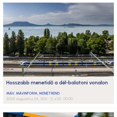
Hosszabb menetidő a dél-balatoni vonalon
MÁV
,
MÁVINFORM
,
MENETREND
2024. augusztus 24., 13:55
- 0. x 00., 00:00