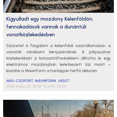
Kigyulladt egy mozdony Kelenföldön,
fennakadások vannak a dunántúli
vonatközlekedésben
Szünetel a forgalom a kelenföldi vasútállomáson, a
vonatok várakozni kényszerülnek. A pályaudvar
közlekedését a katasztrófavédelem állította le egy
elektromos mozdonyban keletkezett tűz miatt –
közölte a Mávinform a honlapján hétfő délután.
MÁV-CSOPORT
,
MÁVINFORM
,
VASÚT
2026. május 25., 18:28
- 0. x 00., 00:00