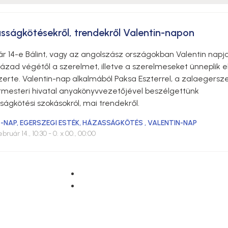
sságkötésekről, trendekről Valentin-napon
r 14-e Bálint, vagy az angolszász országokban Valentin napja
ázad végétől a szerelmet, illetve a szerelmeseket ünneplik e
zerte. Valentin-nap alkalmából Paksa Eszterrel, a zalaegersz
rmesteri hivatal anyakönyvvezetőjével beszélgettünk
ágkötési szokásokról, mai trendekről.
T-NAP
,
EGERSZEGI ESTÉK
,
HÁZASSÁGKÖTÉS
,
VALENTIN-NAP
ebruár 14., 10:30
- 0. x 00., 00:00