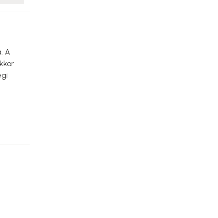
. A
kkor
egi