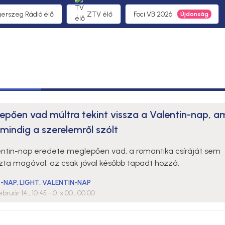
gerszeg Rádió élő
ZTV élő
Foci VB 2026
epően vad múltra tekint vissza a Valentin-nap, a
mindig a szerelemről szólt
entin-nap eredete meglepően vad, a romantika csíráját sem
zta magával, az csak jóval később tapadt hozzá.
T-NAP
,
LIGHT
,
VALENTIN-NAP
ebruár 14., 10:45
- 0. x 00., 00:00