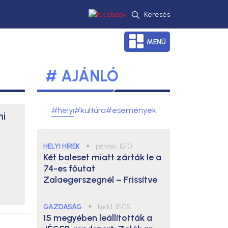
Keresés
MENÜ
# AJÁNLÓ
#helyi
#kultúra
#események
mi
HELYI HÍREK
●
péntek, 15:10
Két baleset miatt zárták le a
74-es főutat
Zalaegerszegnél – Frissítve
GAZDASÁG
●
kedd, 15:05
15 megyében leállították a