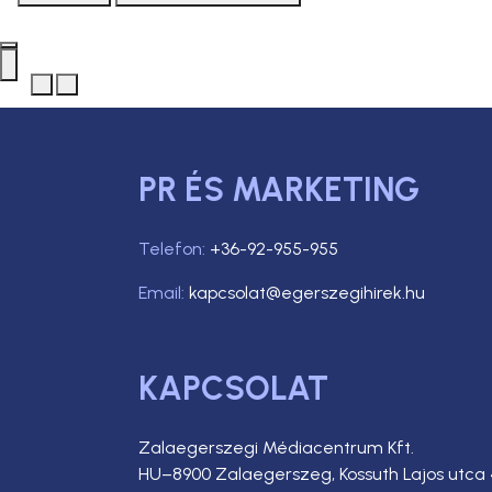
PR ÉS MARKETING
Telefon:
+36-92-955-955
Email:
kapcsolat@egerszegihirek.hu
KAPCSOLAT
Zalaegerszegi Médiacentrum Kft.
HU–8900 Zalaegerszeg, Kossuth Lajos utca 