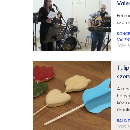
Vale
Febru
szere
KONCE
VALEN
2026. f
Tuli
szer
A ren
hagyom
kézmű
érdek
BÁLIN
2025. f