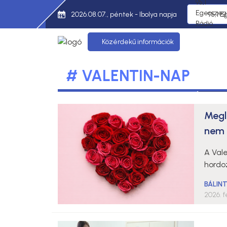
2026.08.07., péntek - Ibolya napja
95,1 E
Közérdekű információk
# VALENTIN-NAP
Megl
nem 
A Val
hordo
BÁLIN
2026. f