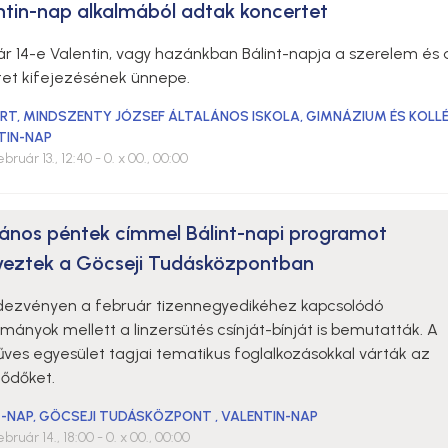
ntin-nap alkalmából adtak koncertet
ár 14-e Valentin, vagy hazánkban Bálint-napja a szerelem és 
tet kifejezésének ünnepe.
RT
,
MINDSZENTY JÓZSEF ÁLTALÁNOS ISKOLA, GIMNÁZIUM ÉS KOLL
TIN-NAP
ebruár 13., 12:40
- 0. x 00., 00:00
pános péntek címmel Bálint-napi programot
veztek a Göcseji Tudásközpontban
dezvényen a február tizennegyedikéhez kapcsolódó
ányok mellett a linzersütés csínját-bínját is bemutatták. A
ves egyesület tagjai tematikus foglalkozásokkal várták az
lődőket.
T-NAP
,
GÖCSEJI TUDÁSKÖZPONT
,
VALENTIN-NAP
ebruár 14., 18:00
- 0. x 00., 00:00