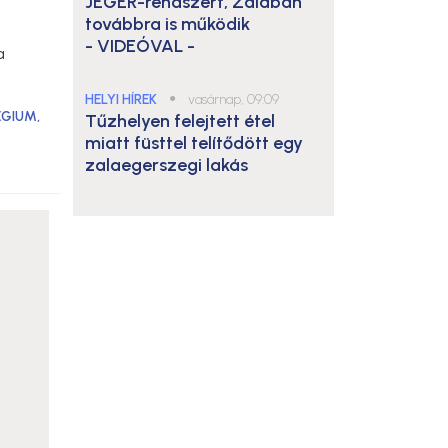
JÉGER-rendszert, Zalában
továbbra is működik
- VIDEÓVAL -
a
HELYI HÍREK
●
vasárnap, 09:09
ÉGIUM
,
Tűzhelyen felejtett étel
miatt füsttel telítődött egy
zalaegerszegi lakás