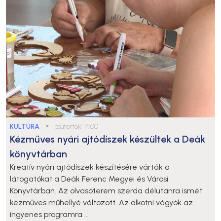
KULTÚRA
●
csütörtök, 14:00
Kézműves nyári ajtódíszek készültek a Deák
könyvtárban
Kreatív nyári ajtódíszek készítésére várták a
látogatókat a Deák Ferenc Megyei és Városi
Könyvtárban. Az olvasóterem szerda délutánra ismét
kézműves műhellyé változott. Az alkotni vágyók az
ingyenes programra ...