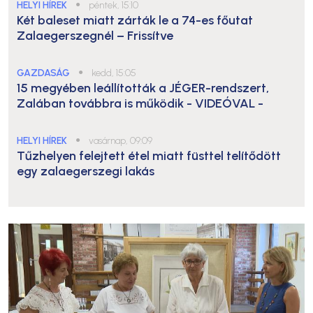
HELYI HÍREK
●
péntek, 15:10
Két baleset miatt zárták le a 74-es főutat
Zalaegerszegnél – Frissítve
GAZDASÁG
●
kedd, 15:05
15 megyében leállították a JÉGER-rendszert,
Zalában továbbra is működik
- VIDEÓVAL -
HELYI HÍREK
●
vasárnap, 09:09
Tűzhelyen felejtett étel miatt füsttel telítődött
egy zalaegerszegi lakás