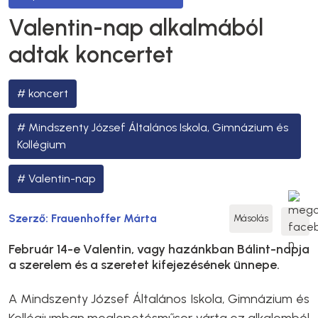
Valentin-nap alkalmából
adtak koncertet
koncert
Mindszenty József Általános Iskola, Gimnázium és
Kollégium
Valentin-nap
Szerző:
Frauenhoffer Márta
Másolás
Február 14-e Valentin, vagy hazánkban Bálint-napja
a szerelem és a szeretet kifejezésének ünnepe.
A Mindszenty József Általános Iskola, Gimnázium és
Kollégiumban meglepetésműsor várta ez alkalomból