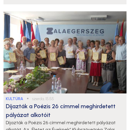
KULTÚRA
●
szerda, 15:55
Díjazták a Poézis 26 címmel meghirdetett
pályázat alkotóit
Díjazták a Poézis 26 címmel meghirdetett pályázat
alkotóit. Az „Életet az Éveknek” Klubszövetség Zalai