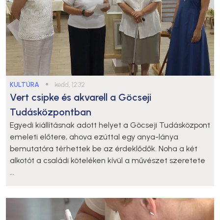
KULTÚRA
●
kedd, 12:32
Vert csipke és akvarell a Göcseji
Tudásközpontban
Egyedi kiállításnak adott helyet a Göcseji Tudásközpont
emeleti előtere, ahova ezúttal egy anya-lánya
bemutatóra térhettek be az érdeklődők. Noha a két
alkotót a családi köteléken kívül a művészet szeretete
...