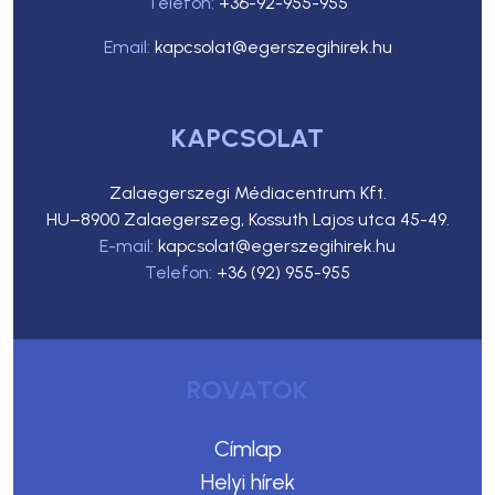
Telefon:
+36-92-955-955
Email:
kapcsolat@egerszegihirek.hu
KAPCSOLAT
Zalaegerszegi Médiacentrum Kft.
HU–8900 Zalaegerszeg, Kossuth Lajos utca 45-49.
E-mail:
kapcsolat@egerszegihirek.hu
Telefon:
+36 (92) 955-955
ROVATOK
Címlap
Helyi hírek