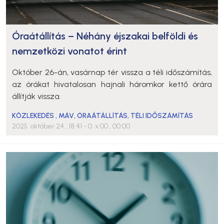
Óraátállítás – Néhány éjszakai belföldi és
nemzetközi vonatot érint
Október 26-án, vasárnap tér vissza a téli időszámítás,
az órákat hivatalosan hajnali háromkor kettő órára
állítják vissza.
KÖZLEKEDÉS
,
MÁV
,
ÓRAÁTÁLLÍTÁS
,
TÉLI IDŐSZÁMÍTÁS
2025. október 24., 18:41
- 0. x 00., 00:00