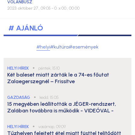
VOLÁNBUSZ
2023. október 27., 09:05
- 0. x 00., 00:00
# AJÁNLÓ
#helyi
#kultúra
#események
HELYI HÍREK
●
péntek, 15:10
Két baleset miatt zárták le a 74-es főutat
Zalaegerszegnél – Frissítve
GAZDASÁG
●
kedd, 15:05
15 megyében leállították a JÉGER-rendszert,
Zalában továbbra is működik
- VIDEÓVAL -
HELYI HÍREK
●
vasárnap, 09:09
Tűzhelyen felejtett étel miatt füsttel telítődött