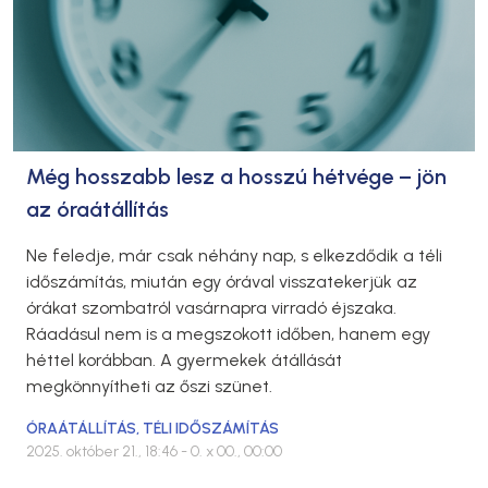
Még hosszabb lesz a hosszú hétvége – jön
az óraátállítás
Ne feledje, már csak néhány nap, s elkezdődik a téli
időszámítás, miután egy órával visszatekerjük az
órákat szombatról vasárnapra virradó éjszaka.
Ráadásul nem is a megszokott időben, hanem egy
héttel korábban. A gyermekek átállását
megkönnyítheti az őszi szünet.
ÓRAÁTÁLLÍTÁS
,
TÉLI IDŐSZÁMÍTÁS
2025. október 21., 18:46
- 0. x 00., 00:00