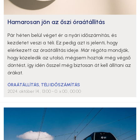
Hamarosan jön az őszi óraátállítás
Pár héten belül véget ér a nyári időszámítás, és
kezdetet veszi a téli. Ez pedig azt is jelenti, hogy
elérkezett az óraátállítás ideje. Már régóta mondják,
hogy közeledik az utolsó, mégsem hoztak még végső
döntést, így idén ősszel még biztosan át kell állítani az
órákat.
ÓRAÁTÁLLÍTÁS
,
TÉLI IDŐSZÁMÍTÁS
2024. október 14., 13:00
- 0. x 00., 00:00