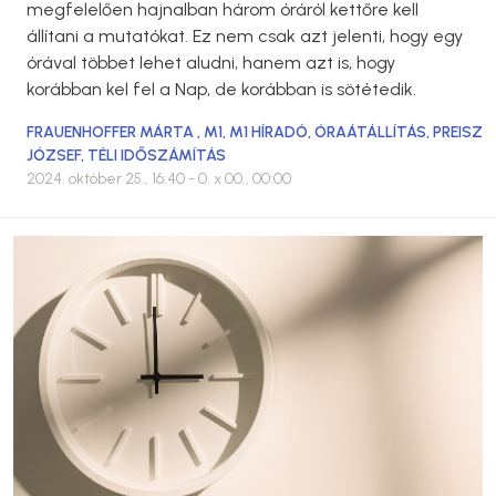
megfelelően hajnalban három óráról kettőre kell
állítani a mutatókat. Ez nem csak azt jelenti, hogy egy
órával többet lehet aludni, hanem azt is, hogy
korábban kel fel a Nap, de korábban is sötétedik.
FRAUENHOFFER MÁRTA
,
M1
,
M1 HÍRADÓ
,
ÓRAÁTÁLLÍTÁS
,
PREISZ
JÓZSEF
,
TÉLI IDŐSZÁMÍTÁS
2024. október 25., 16:40
- 0. x 00., 00:00