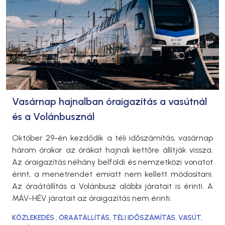
Vasárnap hajnalban óraigazítás a vasútnál
és a Volánbusznál
Október 29-én kezdődik a téli időszámítás, vasárnap
három órakor az órákat hajnali kettőre állítják vissza.
Az óraigazítás néhány belföldi és nemzetközi vonatot
érint, a menetrendet emiatt nem kellett módosítani.
Az óraátállítás a Volánbusz alábbi járatait is érinti. A
MÁV-HÉV járatait az óraigazítás nem érinti.
KÖZLEKEDÉS
,
ÓRAÁTÁLLÍTÁS
,
TÉLI IDŐSZÁMÍTÁS
,
VASÚT
,