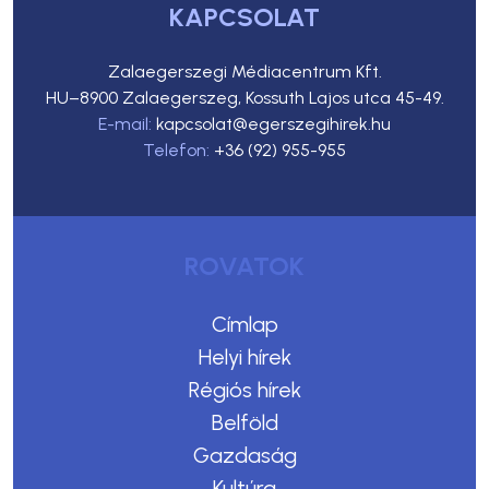
KAPCSOLAT
Zalaegerszegi Médiacentrum Kft.
HU–8900 Zalaegerszeg, Kossuth Lajos utca 45-49.
E-mail:
kapcsolat@egerszegihirek.hu
Telefon:
+36 (92) 955-955
ROVATOK
Címlap
Helyi hírek
Régiós hírek
Belföld
Gazdaság
Kultúra