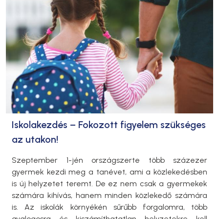
Iskolakezdés – Fokozott figyelem szükséges
az utakon!
Szeptember 1-jén országszerte több százezer
gyermek kezdi meg a tanévet, ami a közlekedésben
is új helyzetet teremt. De ez nem csak a gyermekek
számára kihívás, hanem minden közlekedő számára
is. Az iskolák környékén sűrűbb forgalomra, több
gyalogosra és kiszámíthatatlan helyzetekre kell