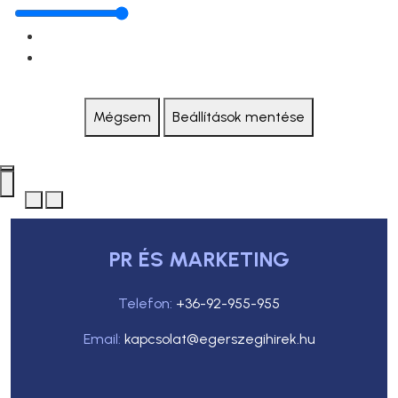
Mégsem
Beállítások mentése
PR ÉS MARKETING
Telefon:
+36-92-955-955
Email:
kapcsolat@egerszegihirek.hu