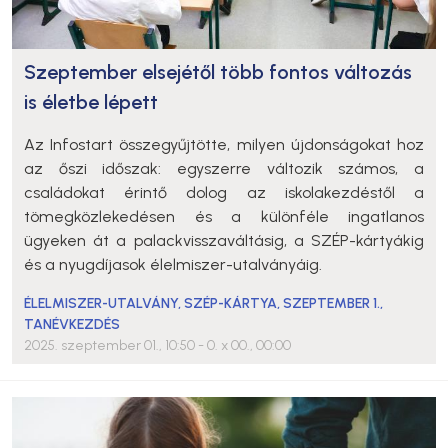
Szeptember elsejétől több fontos változás
is életbe lépett
Az Infostart összegyűjtötte, milyen újdonságokat hoz
az őszi időszak: egyszerre változik számos, a
családokat érintő dolog az iskolakezdéstől a
tömegközlekedésen és a különféle ingatlanos
ügyeken át a palackvisszaváltásig, a SZÉP-kártyákig
és a nyugdíjasok élelmiszer-utalványáig.
ÉLELMISZER-UTALVÁNY
,
SZÉP-KÁRTYA
,
SZEPTEMBER 1.
,
TANÉVKEZDÉS
2025. szeptember 01., 10:50
- 0. x 00., 00:00