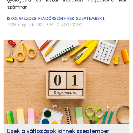
számítani.
ISKOLAKEZDÉS
,
RENDŐRSÉGI HÍREK
,
SZEPTEMBER 1.
2025. augusztus 30., 18:39
- 0. x 00., 00:00
Ezek a változások jönnek szeptember