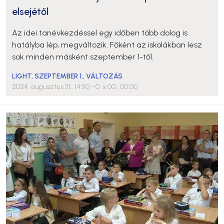
elsejétől
Az idei tanévkezdéssel egy időben több dolog is
hatályba lép, megváltozik. Főként az iskolákban lesz
sok minden másként szeptember 1-től.
LIGHT
,
SZEPTEMBER 1.
,
VÁLTOZÁS
2024. augusztus 31., 14:50
- 0. x 00., 00:00