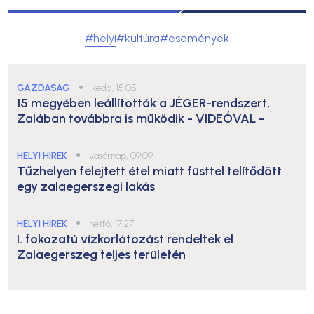
#helyi
#kultúra
#események
GAZDASÁG
●
kedd, 15:05
15 megyében leállították a JÉGER-rendszert,
Zalában továbbra is működik
- VIDEÓVAL -
HELYI HÍREK
●
vasárnap, 09:09
Tűzhelyen felejtett étel miatt füsttel telítődött
egy zalaegerszegi lakás
HELYI HÍREK
●
hétfő, 17:27
I. fokozatú vízkorlátozást rendeltek el
Zalaegerszeg teljes területén