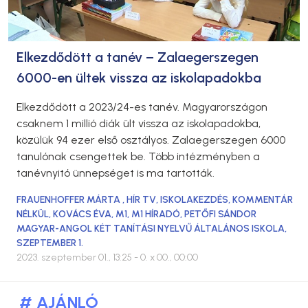
Elkezdődött a tanév – Zalaegerszegen
6000-en ültek vissza az iskolapadokba
Elkezdődött a 2023/24-es tanév. Magyarországon
csaknem 1 millió diák ült vissza az iskolapadokba,
közülük 94 ezer első osztályos. Zalaegerszegen 6000
tanulónak csengettek be. Több intézményben a
tanévnyitó ünnepséget is ma tartották.
FRAUENHOFFER MÁRTA
,
HÍR TV
,
ISKOLAKEZDÉS
,
KOMMENTÁR
NÉLKÜL
,
KOVÁCS ÉVA
,
M1
,
M1 HÍRADÓ
,
PETŐFI SÁNDOR
MAGYAR-ANGOL KÉT TANÍTÁSI NYELVŰ ÁLTALÁNOS ISKOLA
,
SZEPTEMBER 1.
2023. szeptember 01., 13:25
- 0. x 00., 00:00
# AJÁNLÓ