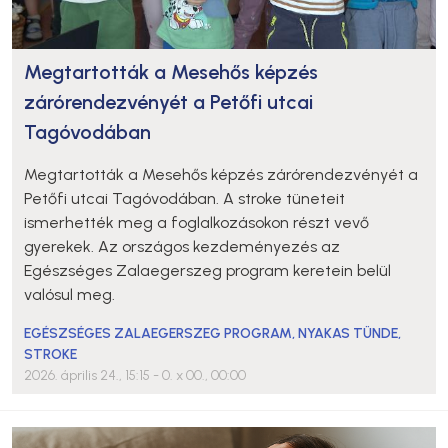
Megtartották a Mesehős képzés
zárórendezvényét a Petőfi utcai
Tagóvodában
Megtartották a Mesehős képzés zárórendezvényét a
Petőfi utcai Tagóvodában. A stroke tüneteit
ismerhették meg a foglalkozásokon részt vevő
gyerekek. Az országos kezdeményezés az
Egészséges Zalaegerszeg program keretein belül
valósul meg.
EGÉSZSÉGES ZALAEGERSZEG PROGRAM
,
NYAKAS TÜNDE
,
STROKE
2026. április 24., 15:15
- 0. x 00., 00:00