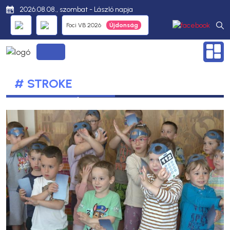
2026.08.08., szombat - László napja
Foci VB 2026
# STROKE