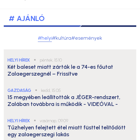
# AJÁNLÓ
#helyi
#kultúra
#események
HELYI HÍREK
●
péntek, 15:10
Két baleset miatt zárták le a 74-es főutat
Zalaegerszegnél – Frissítve
GAZDASÁG
●
kedd, 15:05
15 megyében leállították a JÉGER-rendszert,
Zalában továbbra is működik
- VIDEÓVAL -
HELYI HÍREK
●
vasárnap, 09:09
Tűzhelyen felejtett étel miatt füsttel telítődött
egy zalaegerszegi lakás