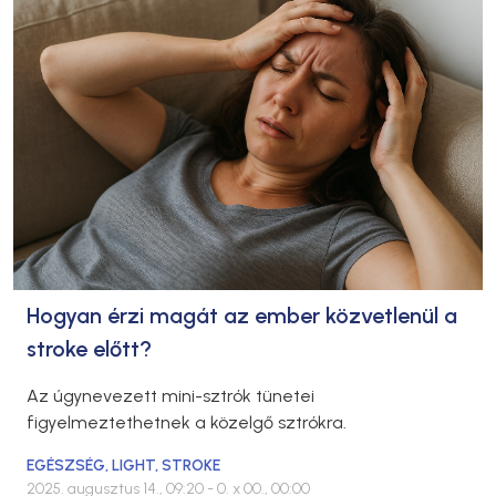
Hogyan érzi magát az ember közvetlenül a
stroke előtt?
Az úgynevezett mini-sztrók tünetei
figyelmeztethetnek a közelgő sztrókra.
EGÉSZSÉG
,
LIGHT
,
STROKE
2025. augusztus 14., 09:20
- 0. x 00., 00:00