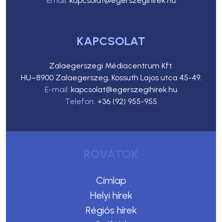
Email:
kapcsolat@egerszegihirek.hu
KAPCSOLAT
Zalaegerszegi Médiacentrum Kft.
HU–8900 Zalaegerszeg, Kossuth Lajos utca 45-49.
E-mail:
kapcsolat@egerszegihirek.hu
Telefon:
+36 (92) 955-955
ROVATOK
Címlap
Helyi hírek
Régiós hírek