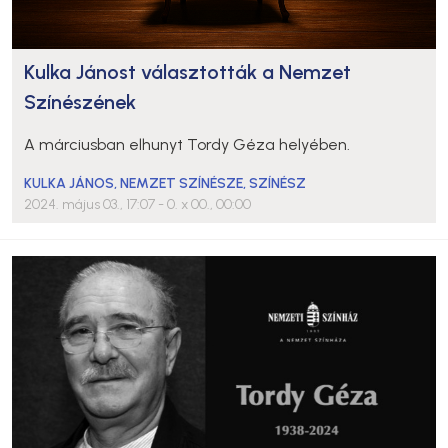
Kulka Jánost választották a Nemzet
Színészének
A márciusban elhunyt Tordy Géza helyében.
KULKA JÁNOS
,
NEMZET SZÍNÉSZE
,
SZÍNÉSZ
2024. május 03., 17:07
- 0. x 00., 00:00