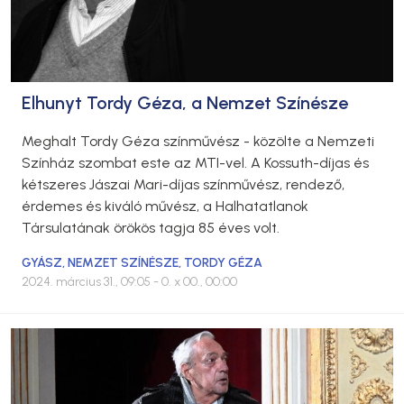
Elhunyt Tordy Géza, a Nemzet Színésze
Meghalt Tordy Géza színművész - közölte a Nemzeti
Színház szombat este az MTI-vel. A Kossuth-díjas és
kétszeres Jászai Mari-díjas színművész, rendező,
érdemes és kiváló művész, a Halhatatlanok
Társulatának örökös tagja 85 éves volt.
GYÁSZ
,
NEMZET SZÍNÉSZE
,
TORDY GÉZA
2024. március 31., 09:05
- 0. x 00., 00:00