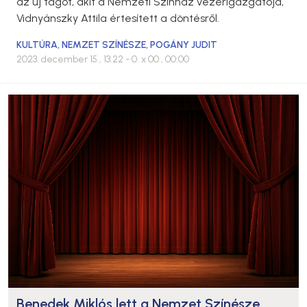
az új tagot, akit a Nemzeti Színház vezérigazgatója,
Vidnyánszky Attila értesített a döntésről.
KULTÚRA
,
NEMZET SZÍNÉSZE
,
POGÁNY JUDIT
2023. december 15., 13:22
- 0. x 00., 00:00
Benedek Miklós lett a Nemzet Színésze