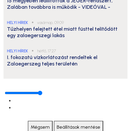
15 megyében leállították a JÉGER-rendszert,
Zalában továbbra is működik
- VIDEÓVAL -
HELYI HÍREK
●
vasárnap, 09:09
Tűzhelyen felejtett étel miatt füsttel telítődött
egy zalaegerszegi lakás
HELYI HÍREK
●
hétfő, 17:27
I. fokozatú vízkorlátozást rendeltek el
Zalaegerszeg teljes területén
Mégsem
Beállítások mentése