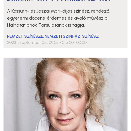
A Kossuth- és Jászai Mari-díjas színész, rendező,
egyetemi docens, érdemes és kiváló művész a
Halhatatlanok Társulatának is tagja.
NEMZET SZÍNÉSZE
,
NEMZETI SZÍNHÁZ
,
SZÍNÉSZ
2023. szeptember 07., 09:05
- 0. x 00., 00:00