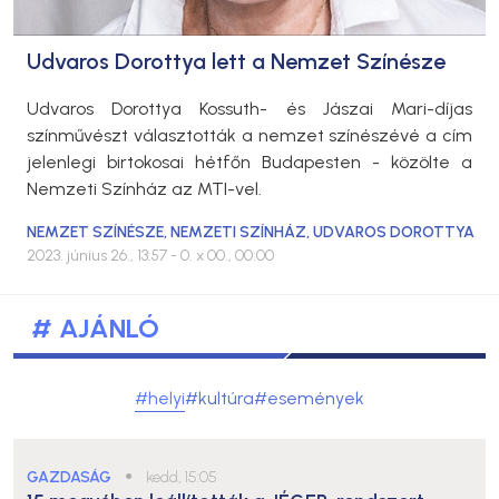
Udvaros Dorottya lett a Nemzet Színésze
Udvaros Dorottya Kossuth- és Jászai Mari-díjas
színművészt választották a nemzet színészévé a cím
jelenlegi birtokosai hétfőn Budapesten - közölte a
Nemzeti Színház az MTI-vel.
NEMZET SZÍNÉSZE
,
NEMZETI SZÍNHÁZ
,
UDVAROS DOROTTYA
2023. június 26., 13:57
- 0. x 00., 00:00
# AJÁNLÓ
#helyi
#kultúra
#események
GAZDASÁG
●
kedd, 15:05