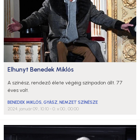
Elhunyt Benedek Miklós
A színész, rendező élete végéig színpadon állt. 77
éves volt.
BENEDEK MIKLÓS
,
GYÁSZ
,
NEMZET SZÍNÉSZE
2024. január 09., 10:10
- 0. x 00., 00:00