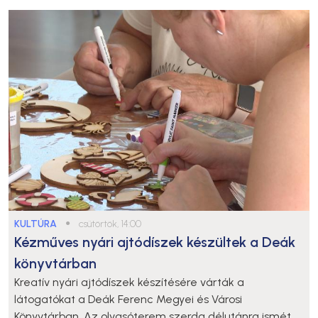
KULTÚRA
●
csütörtök, 14:00
Kézműves nyári ajtódíszek készültek a Deák
könyvtárban
Kreatív nyári ajtódíszek készítésére várták a
látogatókat a Deák Ferenc Megyei és Városi
Könyvtárban. Az olvasóterem szerda délutánra ismét