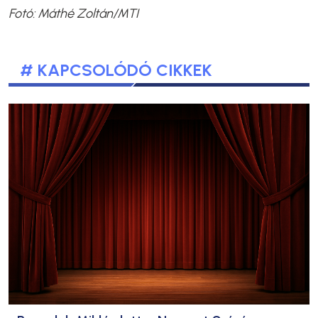
Fotó: Máthé Zoltán/MTI
# KAPCSOLÓDÓ CIKKEK