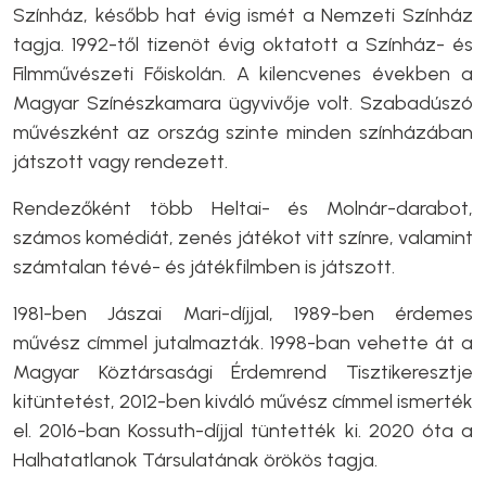
Színház, később hat évig ismét a Nemzeti Színház
tagja. 1992-től tizenöt évig oktatott a Színház- és
Filmművészeti Főiskolán. A kilencvenes években a
Magyar Színészkamara ügyvivője volt. Szabadúszó
művészként az ország szinte minden színházában
játszott vagy rendezett.
Rendezőként több Heltai- és Molnár-darabot,
számos komédiát, zenés játékot vitt színre, valamint
számtalan tévé- és játékfilmben is játszott.
1981-ben Jászai Mari-díjjal, 1989-ben érdemes
művész címmel jutalmazták. 1998-ban vehette át a
Magyar Köztársasági Érdemrend Tisztikeresztje
kitüntetést, 2012-ben kiváló művész címmel ismerték
el. 2016-ban Kossuth-díjjal tüntették ki. 2020 óta a
Halhatatlanok Társulatának örökös tagja.