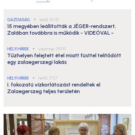
GAZDASÁG
●
kedd, 15:05
15 megyében leállították a JÉGER-rendszert,
Zalában továbbra is működik
- VIDEÓVAL -
HELYI HÍREK
●
vasárnap, 09:09
Tűzhelyen felejtett étel miatt füsttel telítődött
egy zalaegerszegi lakás
HELYI HÍREK
●
hétfő, 17:27
I. fokozatú vízkorlátozást rendeltek el
Zalaegerszeg teljes területén