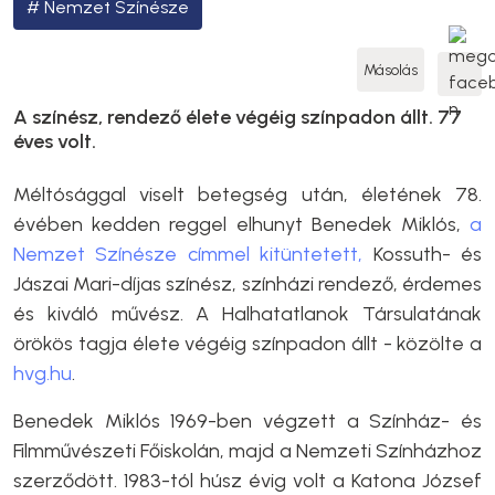
Nemzet Színésze
Másolás
A színész, rendező élete végéig színpadon állt. 77
éves volt.
Méltósággal viselt betegség után, életének 78.
évében kedden reggel elhunyt Benedek Miklós,
a
Nemzet Színésze címmel kitüntetett,
Kossuth- és
Jászai Mari-díjas színész, színházi rendező, érdemes
és kiváló művész. A Halhatatlanok Társulatának
örökös tagja élete végéig színpadon állt - közölte a
hvg.hu
.
Benedek Miklós 1969-ben végzett a Színház- és
Filmművészeti Főiskolán, majd a Nemzeti Színházhoz
szerződött. 1983-tól húsz évig volt a Katona József