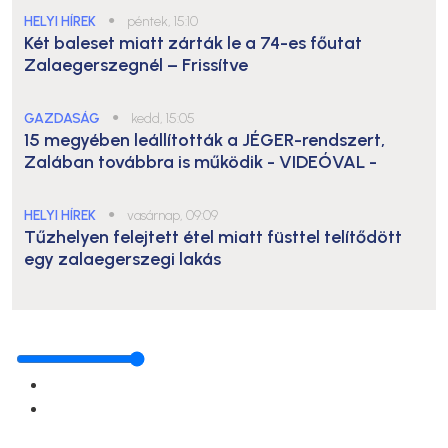
HELYI HÍREK
●
péntek, 15:10
Két baleset miatt zárták le a 74-es főutat
Zalaegerszegnél – Frissítve
GAZDASÁG
●
kedd, 15:05
15 megyében leállították a JÉGER-rendszert,
Zalában továbbra is működik
- VIDEÓVAL -
HELYI HÍREK
●
vasárnap, 09:09
Tűzhelyen felejtett étel miatt füsttel telítődött
egy zalaegerszegi lakás