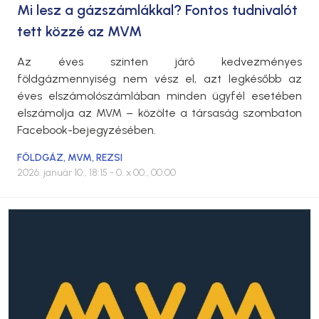
Mi lesz a gázszámlákkal? Fontos tudnivalót
tett közzé az MVM
Az éves szinten járó kedvezményes
földgázmennyiség nem vész el, azt legkésőbb az
éves elszámolószámlában minden ügyfél esetében
elszámolja az MVM – közölte a társaság szombaton
Facebook-bejegyzésében.
FÖLDGÁZ
,
MVM
,
REZSI
2026. január 10., 18:15
- 0. x 00., 00:00