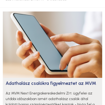
Adathalász csalókra figyelmeztet az MVM
Az MVM Next Energiakereskedelmi Zrt. ügyfelei az
utóbbi időszakban ismét adathalász csalók által
küldött hamis számlaértesítőket kaptak - hívta fel a