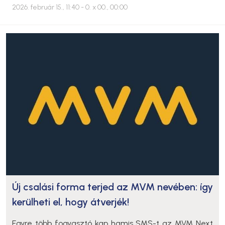
2026. február 15., 11:40
- 0. x 00., 00:00
Új csalási forma terjed az MVM nevében: így
kerülheti el, hogy átverjék!
Egyre több fogyasztó kap hamis SMS-t az MVM Next