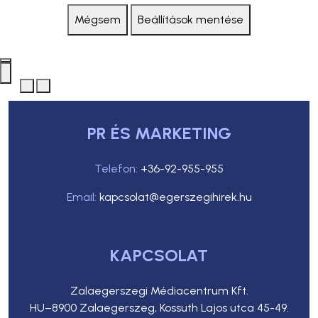
Mégsem
Beállítások mentése
PR ÉS MARKETING
Telefon:
+36-92-955-955
Email:
kapcsolat@egerszegihirek.hu
KAPCSOLAT
Zalaegerszegi Médiacentrum Kft.
HU–8900 Zalaegerszeg, Kossuth Lajos utca 45-49.