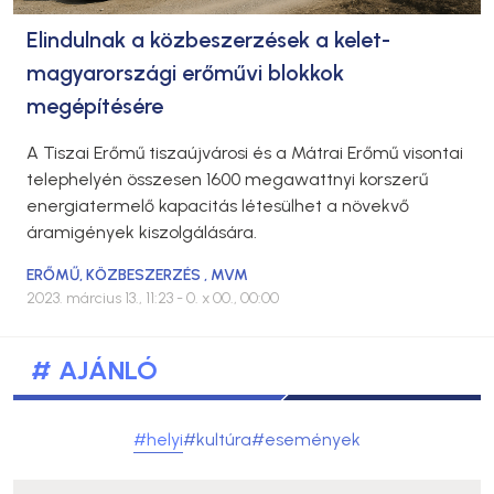
Elindulnak a közbeszerzések a kelet-
magyarországi erőművi blokkok
megépítésére
A Tiszai Erőmű tiszaújvárosi és a Mátrai Erőmű visontai
telephelyén összesen 1600 megawattnyi korszerű
energiatermelő kapacitás létesülhet a növekvő
áramigények kiszolgálására.
ERŐMŰ
,
KÖZBESZERZÉS
,
MVM
2023. március 13., 11:23
- 0. x 00., 00:00
# AJÁNLÓ
#helyi
#kultúra
#események