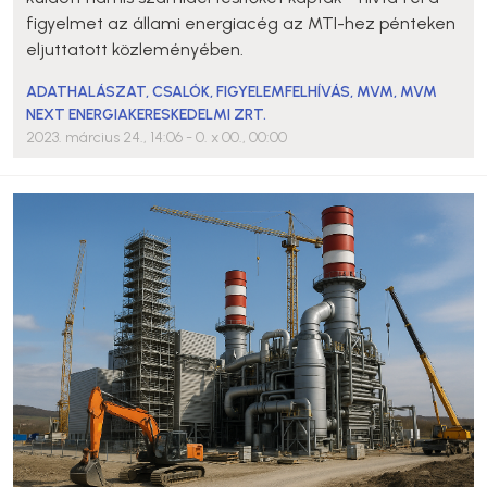
figyelmet az állami energiacég az MTI-hez pénteken
eljuttatott közleményében.
ADATHALÁSZAT
,
CSALÓK
,
FIGYELEMFELHÍVÁS
,
MVM
,
MVM
NEXT ENERGIAKERESKEDELMI ZRT.
2023. március 24., 14:06
- 0. x 00., 00:00