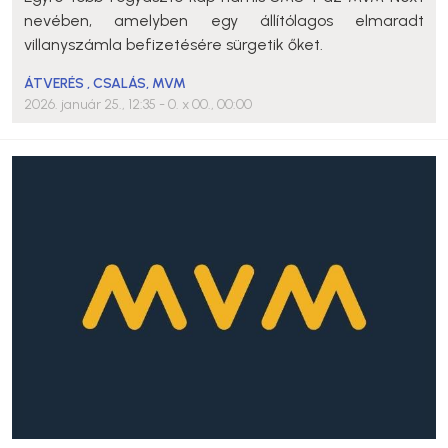
nevében, amelyben egy állítólagos elmaradt
villanyszámla befizetésére sürgetik őket.
ÁTVERÉS
,
CSALÁS
,
MVM
2026. január 25., 12:35
- 0. x 00., 00:00