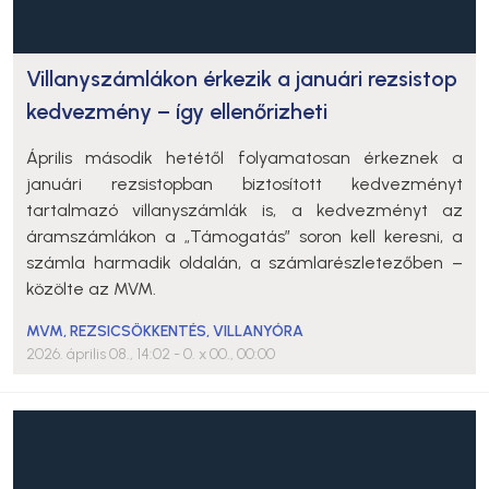
Villanyszámlákon érkezik a januári rezsistop
kedvezmény – így ellenőrizheti
Április második hetétől folyamatosan érkeznek a
januári rezsistopban biztosított kedvezményt
tartalmazó villanyszámlák is, a kedvezményt az
áramszámlákon a „Támogatás” soron kell keresni, a
számla harmadik oldalán, a számlarészletezőben –
közölte az MVM.
MVM
,
REZSICSÖKKENTÉS
,
VILLANYÓRA
2026. április 08., 14:02
- 0. x 00., 00:00