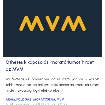
Öthetes kikapcsolási moratóriumot hirdet
az MVM
Az MVM 2024. november 29. és 2025. január 5. között
több mint öthetes önkéntes kikapcsolási moratóriumot
hirdet lakossági ügyfelei körében.
ÁRAM
,
FÖLDGÁZ
,
MORATÓRIUM
,
MVM
2024. november 27., 09:49
- 0. x 00., 00:00