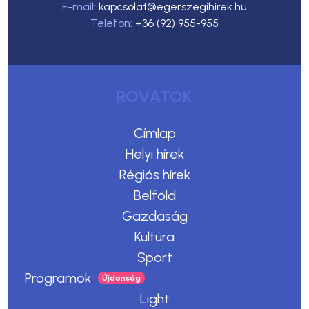
E-mail:
kapcsolat@egerszegihirek.hu
Telefon:
+36 (92) 955-955
ROVATOK
Címlap
Helyi hírek
Régiós hírek
Belföld
Gazdaság
Kultúra
Sport
Programok
Light