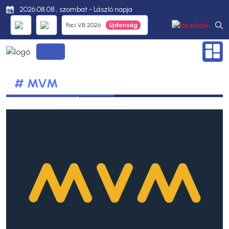
2026.08.08., szombat - László napja
Foci VB 2026
# MVM