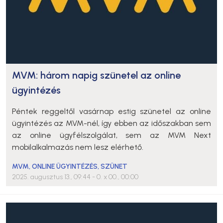
MVM: három napig szünetel az online
ügyintézés
Péntek reggeltől vasárnap estig szünetel az online
ügyintézés az MVM-nél, így ebben az időszakban sem
az online ügyfélszolgálat, sem az MVM Next
mobilalkalmazás nem lesz elérhető.
MVM
,
ONLINE ÜGYINTÉZÉS
,
SZÜNET
2025. augusztus 13., 09:44
- 0. x 00., 00:00