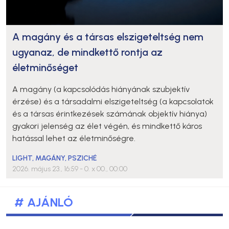
A magány és a társas elszigeteltség nem
ugyanaz, de mindkettő rontja az
életminőséget
A magány (a kapcsolódás hiányának szubjektív
érzése) és a társadalmi elszigeteltség (a kapcsolatok
és a társas érintkezések számának objektív hiánya)
gyakori jelenség az élet végén, és mindkettő káros
hatással lehet az életminőségre.
LIGHT
,
MAGÁNY
,
PSZICHÉ
2026. május 23., 16:59
- 0. x 00., 00:00
# AJÁNLÓ