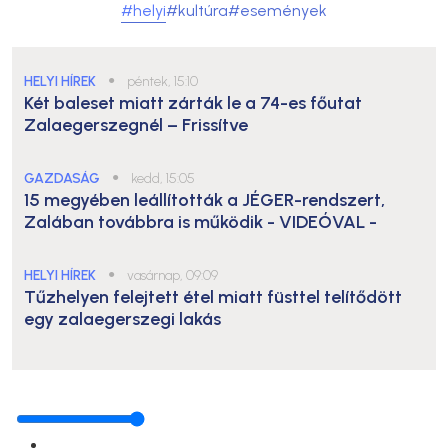
#helyi
#kultúra
#események
HELYI HÍREK
●
péntek, 15:10
Két baleset miatt zárták le a 74-es főutat
Zalaegerszegnél – Frissítve
GAZDASÁG
●
kedd, 15:05
15 megyében leállították a JÉGER-rendszert,
Zalában továbbra is működik
- VIDEÓVAL -
HELYI HÍREK
●
vasárnap, 09:09
Tűzhelyen felejtett étel miatt füsttel telítődött
egy zalaegerszegi lakás