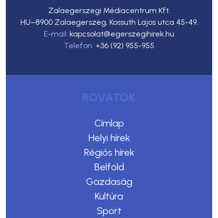
Zalaegerszegi Médiacentrum Kft.
HU–8900 Zalaegerszeg, Kossuth Lajos utca 45-49.
E-mail:
kapcsolat@egerszegihirek.hu
Telefon:
+36 (92) 955-955
ROVATOK
Címlap
Helyi hírek
Régiós hírek
Belföld
Gazdaság
Kultúra
Sport