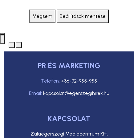
Mégsem
Beállítások mentése
PR ÉS MARKETING
Telefon:
+36-92-955-955
Email:
kapcsolat@egerszegihirek.hu
KAPCSOLAT
Zalaegerszegi Médiacentrum Kft.