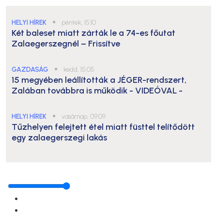
HELYI HÍREK
●
péntek, 15:10
Két baleset miatt zárták le a 74-es főutat
Zalaegerszegnél – Frissítve
GAZDASÁG
●
kedd, 15:05
15 megyében leállították a JÉGER-rendszert,
Zalában továbbra is működik
- VIDEÓVAL -
HELYI HÍREK
●
vasárnap, 09:09
Tűzhelyen felejtett étel miatt füsttel telítődött
egy zalaegerszegi lakás