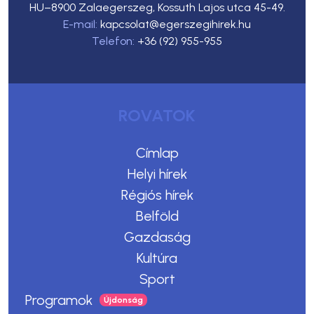
HU–8900 Zalaegerszeg, Kossuth Lajos utca 45-49.
E-mail:
kapcsolat@egerszegihirek.hu
Telefon:
+36 (92) 955-955
ROVATOK
Címlap
Helyi hírek
Régiós hírek
Belföld
Gazdaság
Kultúra
Sport
Programok