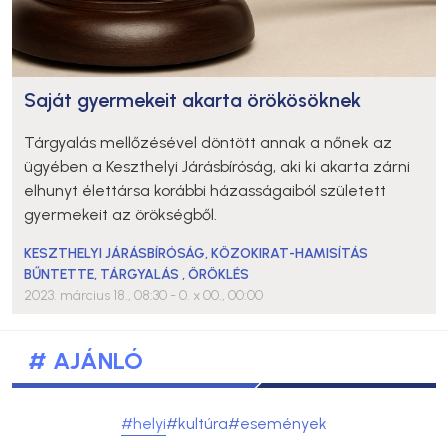
Saját gyermekeit akarta örökösöknek
Tárgyalás mellőzésével döntött annak a nőnek az
ügyében a Keszthelyi Járásbíróság, aki ki akarta zárni
elhunyt élettársa korábbi házasságaiból született
gyermekeit az örökségből.
KESZTHELYI JÁRÁSBÍRÓSÁG
,
KÖZOKIRAT-HAMISÍTÁS
BŰNTETTE
,
TÁRGYALÁS
,
ÖRÖKLÉS
2023. március 18., 08:30
- 0. x 00., 00:00
# AJÁNLÓ
#helyi
#kultúra
#események