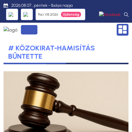
2026.08.07., péntek - Ibolya napja
Foci VB 2026
# KÖZOKIRAT-HAMISÍTÁS
BŰNTETTE