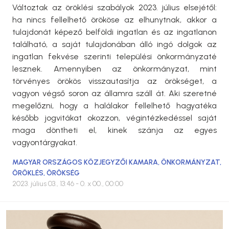
Változtak az öröklési szabályok 2023. július elsejétől:
ha nincs fellelhető örököse az elhunytnak, akkor a
tulajdonát képező belföldi ingatlan és az ingatlanon
található, a saját tulajdonában álló ingó dolgok az
ingatlan fekvése szerinti települési önkormányzaté
lesznek. Amennyiben az önkormányzat, mint
törvényes örökös visszautasítja az örökséget, a
vagyon végső soron az államra száll át. Aki szeretné
megelőzni, hogy a halálakor fellelhető hagyatéka
később jogvitákat okozzon, végintézkedéssel saját
maga döntheti el, kinek szánja az egyes
vagyontárgyakat.
MAGYAR ORSZÁGOS KÖZJEGYZŐI KAMARA
,
ÖNKORMÁNYZAT
,
ÖRÖKLÉS
,
ÖRÖKSÉG
2023. július 03., 13:46
- 0. x 00., 00:00