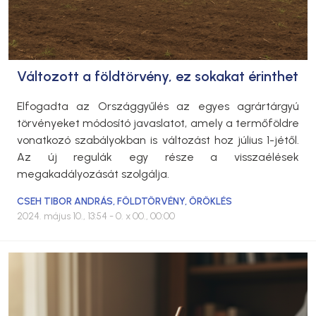
Változott a földtörvény, ez sokakat érinthet
Elfogadta az Országgyűlés az egyes agrártárgyú
törvényeket módosító javaslatot, amely a termőföldre
vonatkozó szabályokban is változást hoz július 1-jétől.
Az új regulák egy része a visszaélések
megakadályozását szolgálja.
CSEH TIBOR ANDRÁS
,
FÖLDTÖRVÉNY
,
ÖRÖKLÉS
2024. május 10., 13:54
- 0. x 00., 00:00