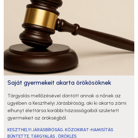
Saját gyermekeit akarta örökösöknek
Tárgyalás mellőzésével döntött annak a nőnek az
ügyében a Keszthelyi Járásbíróság, aki ki akarta zárni
elhunyt élettársa korábbi házasságaiból született
gyermekeit az örökségből.
KESZTHELYI JÁRÁSBÍRÓSÁG
,
KÖZOKIRAT-HAMISÍTÁS
BŰNTETTE
,
TÁRGYALÁS
,
ÖRÖKLÉS