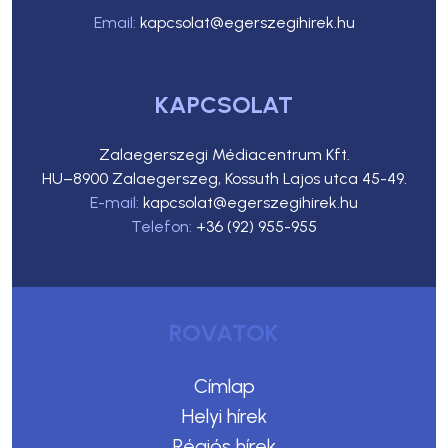
Email:
kapcsolat@egerszegihirek.hu
KAPCSOLAT
Zalaegerszegi Médiacentrum Kft.
HU–8900 Zalaegerszeg, Kossuth Lajos utca 45-49.
E-mail:
kapcsolat@egerszegihirek.hu
Telefon:
+36 (92) 955-955
ROVATOK
Címlap
Helyi hírek
Régiós hírek