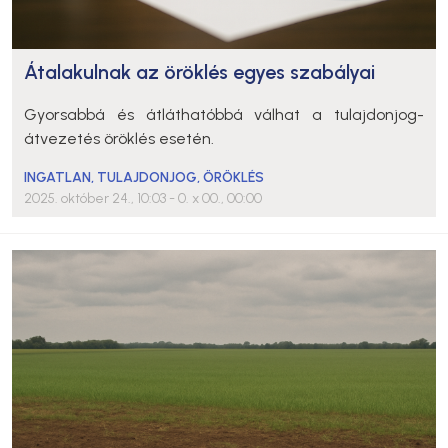
Átalakulnak az öröklés egyes szabályai
Gyorsabbá és átláthatóbbá válhat a tulajdonjog-
átvezetés öröklés esetén.
INGATLAN
,
TULAJDONJOG
,
ÖRÖKLÉS
2025. október 24., 10:03
- 0. x 00., 00:00