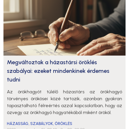
Megváltoztak a házastársi öröklés
szabályai: ezeket mindenkinek érdemes
tudni
Az örökhagyót túlélő házastárs az örökhagyó
törvényes örökösei közé tartozik, azonban gyakran
tapasztalható félreértés azzal kapcsolatban, hogy az
özvegy az örökhagyó hagyatékából miként örököl.
HÁZASSÁG
,
SZABÁLYOK
,
ÖRÖKLÉS