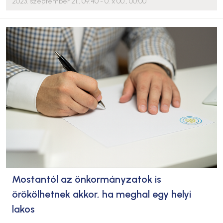
2023. szeptember 21., 09:40
- 0. x 00., 00:00
Mostantól az önkormányzatok is
örökölhetnek akkor, ha meghal egy helyi
lakos