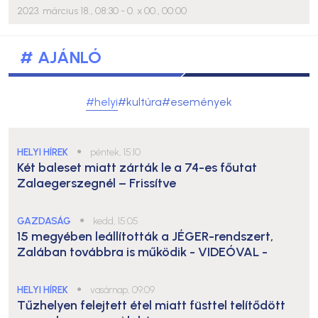
2023. március 18., 08:30
- 0. x 00., 00:00
# AJÁNLÓ
#helyi
#kultúra
#események
HELYI HÍREK
●
péntek, 15:10
Két baleset miatt zárták le a 74-es főutat
Zalaegerszegnél – Frissítve
GAZDASÁG
●
kedd, 15:05
15 megyében leállították a JÉGER-rendszert,
Zalában továbbra is működik
- VIDEÓVAL -
HELYI HÍREK
●
vasárnap, 09:09
Tűzhelyen felejtett étel miatt füsttel telítődött