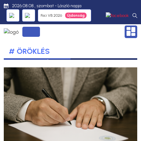
2026.08.08., szombat - László napja
Foci VB 2026
# ÖRÖKLÉS