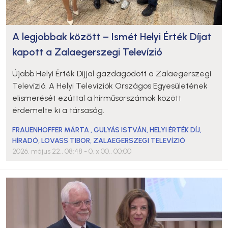
A legjobbak között – Ismét Helyi Érték Díjat
kapott a Zalaegerszegi Televízió
Újabb Helyi Érték Díjjal gazdagodott a Zalaegerszegi
Televízió. A Helyi Televíziók Országos Egyesületének
elismerését ezúttal a hírműsorszámok között
érdemelte ki a társaság.
FRAUENHOFFER MÁRTA
,
GULYÁS ISTVÁN
,
HELYI ÉRTÉK DÍJ
,
HÍRADÓ
,
LOVASS TIBOR
,
ZALAEGERSZEGI TELEVÍZIÓ
2026. május 22., 08:48
- 0. x 00., 00:00