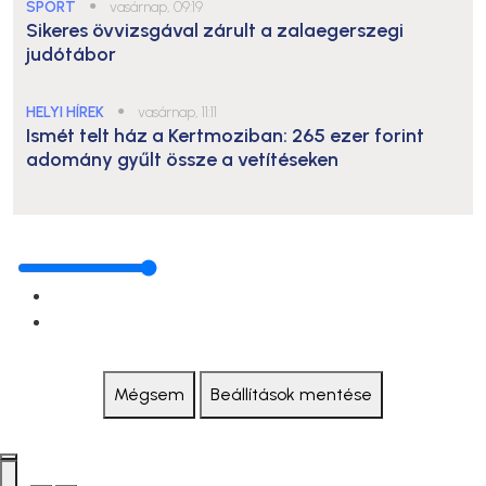
SPORT
●
vasárnap, 09:19
Sikeres övvizsgával zárult a zalaegerszegi
judótábor
HELYI HÍREK
●
vasárnap, 11:11
Ismét telt ház a Kertmoziban: 265 ezer forint
adomány gyűlt össze a vetítéseken
Mégsem
Beállítások mentése