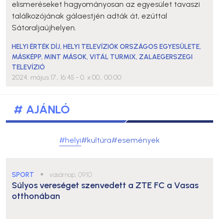
elismeréseket hagyományosan az egyesület tavaszi
találkozójának gálaestjén adták át, ezúttal
Sátoraljaújhelyen.
HELYI ÉRTÉK DÍJ
,
HELYI TELEVÍZIÓK ORSZÁGOS EGYESÜLETE
,
MÁSKÉPP, MINT MÁSOK
,
VITÁL TURMIX
,
ZALAEGERSZEGI
TELEVÍZIÓ
2024. május 17., 16:45
- 0. x 00., 00:00
# AJÁNLÓ
#helyi
#kultúra
#események
SPORT
●
vasárnap, 09:10
Súlyos vereséget szenvedett a ZTE FC a Vasas
otthonában