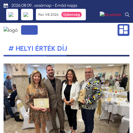
2026.08.09., vasárnap - Emőd napja
Foci VB 2026
# HELYI ÉRTÉK DÍJ