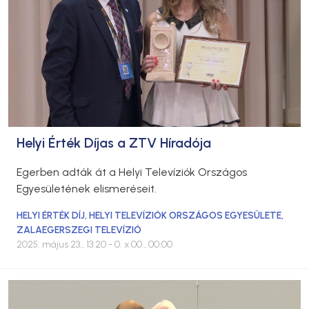
Helyi Érték Díjas a ZTV Híradója
Egerben adták át a Helyi Televíziók Országos
Egyesületének elismeréseit.
HELYI ÉRTÉK DÍJ
,
HELYI TELEVÍZIÓK ORSZÁGOS EGYESÜLETE
,
ZALAEGERSZEGI TELEVÍZIÓ
2025. május 23., 13:20
- 0. x 00., 00:00