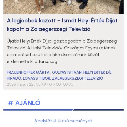
A legjobbak között – Ismét Helyi Érték Díjat
kapott a Zalaegerszegi Televízió
Újabb Helyi Érték Díjjal gazdagodott a Zalaegerszegi
Televízió. A Helyi Televíziók Országos Egyesületének
elismerését ezúttal a hírműsorszámok között
érdemelte ki a társaság.
FRAUENHOFFER MÁRTA
,
GULYÁS ISTVÁN
,
HELYI ÉRTÉK DÍJ
,
HÍRADÓ
,
LOVASS TIBOR
,
ZALAEGERSZEGI TELEVÍZIÓ
2026. május 22., 08:48
- 0. x 00., 00:00
# AJÁNLÓ
#helyi
#kultúra
#események