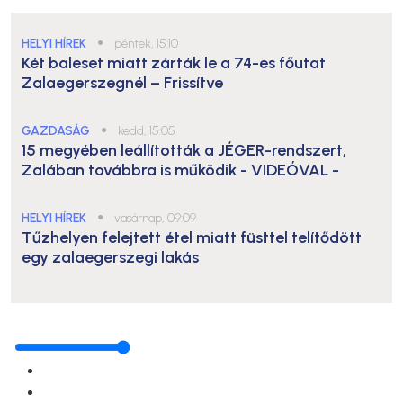
HELYI HÍREK
●
péntek, 15:10
Két baleset miatt zárták le a 74-es főutat
Zalaegerszegnél – Frissítve
GAZDASÁG
●
kedd, 15:05
15 megyében leállították a JÉGER-rendszert,
Zalában továbbra is működik
- VIDEÓVAL -
HELYI HÍREK
●
vasárnap, 09:09
Tűzhelyen felejtett étel miatt füsttel telítődött
egy zalaegerszegi lakás