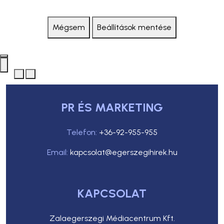
Mégsem
Beállítások mentése
PR ÉS MARKETING
Telefon:
+36-92-955-955
Email:
kapcsolat@egerszegihirek.hu
KAPCSOLAT
Zalaegerszegi Médiacentrum Kft.