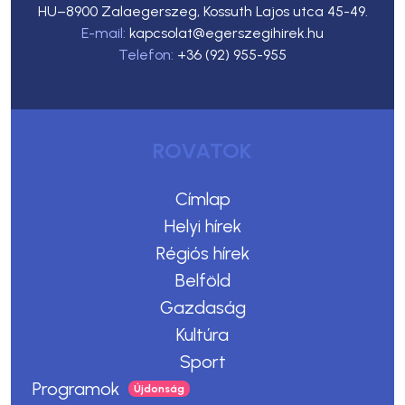
HU–8900 Zalaegerszeg, Kossuth Lajos utca 45-49.
E-mail:
kapcsolat@egerszegihirek.hu
Telefon:
+36 (92) 955-955
ROVATOK
Címlap
Helyi hírek
Régiós hírek
Belföld
Gazdaság
Kultúra
Sport
Programok