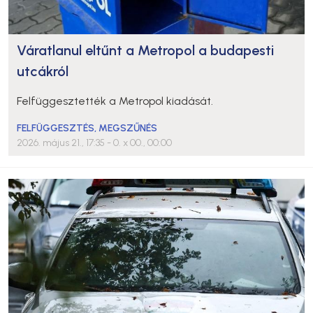
Váratlanul eltűnt a Metropol a budapesti
utcákról
Felfüggesztették a Metropol kiadását.
FELFÜGGESZTÉS
,
MEGSZŰNÉS
2026. május 21., 17:35
- 0. x 00., 00:00