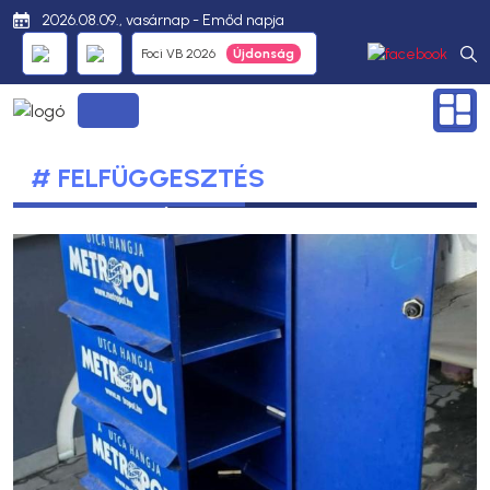
2026.08.09., vasárnap - Emőd napja
Foci VB 2026
# FELFÜGGESZTÉS