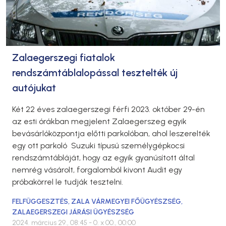
Zalaegerszegi fiatalok
rendszámtáblalopással tesztelték új
autójukat
Két 22 éves zalaegerszegi férfi 2023. október 29-én
az esti órákban megjelent Zalaegerszeg egyik
bevásárlóközpontja előtti parkolóban, ahol leszerelték
egy ott parkoló Suzuki típusú személygépkocsi
rendszámtábláját, hogy az egyik gyanúsított által
nemrég vásárolt, forgalomból kivont Audit egy
próbakörrel le tudják tesztelni.
FELFÜGGESZTÉS
,
ZALA VÁRMEGYEI FŐÜGYÉSZSÉG
,
ZALAEGERSZEGI JÁRÁSI ÜGYÉSZSÉG
2024. március 29., 08:45
- 0. x 00., 00:00