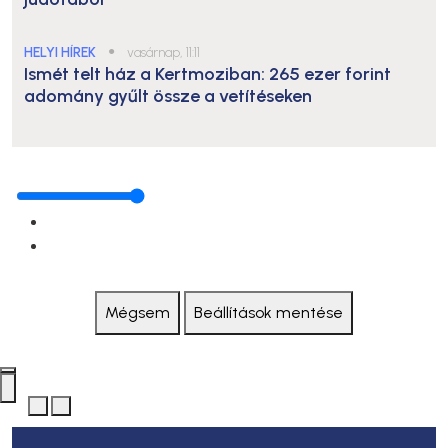
HELYI HÍREK
●
vasárnap, 11:11
Ismét telt ház a Kertmoziban: 265 ezer forint
adomány gyűlt össze a vetítéseken
Mégsem
Beállítások mentése