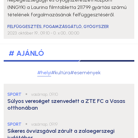
(NNGYK) a Laurina filmtabletta 211799 gyártási számú
tételének forgalmazásának felfüggesztéséről.
FELFÜGGESZTÉS
,
FOGAMZÁSGÁTLÓ
,
GYÓGYSZER
2023. október 19., 09:10
- 0. x 00., 00:00
# AJÁNLÓ
#helyi
#kultúra
#események
SPORT
●
vasárnap, 09:10
Súlyos vereséget szenvedett a ZTE FC a Vasas
otthonában
SPORT
●
vasárnap, 09:19
Sikeres övvizsgával zárult a zalaegerszegi
judótábor