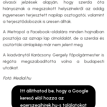
olvasói jelzések alapján, hogy szerda óta
hiányoznak a megszokott helyszínekről az addig
ingyenesen terjesztett napilap osztogatói, valamint
a terjesztődobozok is üresen álltak.
A Metropol a Facebook-oldalára minden hajnalban
posztolja az aznapi lap címoldalát, de a szerdai és
csütörtöki címlapkép már nem jelent meg.
A kiadványtól Karácsony Gergely főpolgármester is
régóta megszabadította volna a budapesti
utcákat.
Fotó: Media1.hu
Itt állíthatod be, hogy a Google
kereső elöl hozza az
egerszegihirek.hu-s találatokat