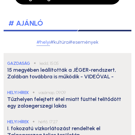
# AJÁNLÓ
#helyi
#kultúra
#események
GAZDASÁG
●
kedd, 15:05
15 megyében leállították a JÉGER-rendszert,
Zalában továbbra is működik
- VIDEÓVAL -
HELYI HÍREK
●
vasárnap, 09:09
Tűzhelyen felejtett étel miatt füsttel telítődött
egy zalaegerszegi lakás
HELYI HÍREK
●
hétfő, 17:27
I. fokozatú vízkorlátozást rendeltek el
Zalaegerszeg teljes területén