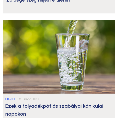
LIGHT
●
kedd, 11:33
Ezek a folyadékpótlás szabályai kánikulai
napokon