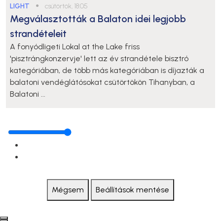
LIGHT
●
csütörtök, 18:05
Megválasztották a Balaton idei legjobb
strandételeit
A fonyódligeti Lokal at the Lake friss
'pisztrángkonzervje' lett az év strandétele bisztró
kategóriában, de több más kategóriában is díjazták a
balatoni vendéglátósokat csütörtökön Tihanyban, a
Balatoni ...
Mégsem
Beállítások mentése