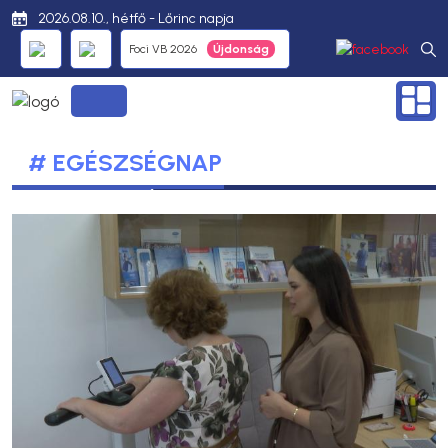
2026.08.10., hétfő - Lőrinc napja
Foci VB 2026
# EGÉSZSÉGNAP