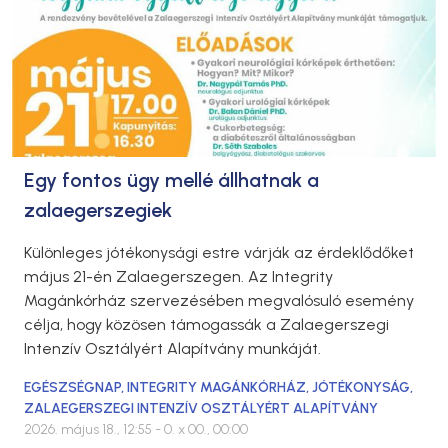
Egy fontos ügy mellé állhatnak a
zalaegerszegiek
Különleges jótékonysági estre várják az érdeklődőket
május 21-én Zalaegerszegen. Az Integrity
Magánkórház szervezésében megvalósuló esemény
célja, hogy közösen támogassák a Zalaegerszegi
Intenzív Osztályért Alapítvány munkáját.
EGÉSZSÉGNAP
,
INTEGRITY MAGÁNKÓRHÁZ
,
JÓTÉKONYSÁG
,
ZALAEGERSZEGI INTENZÍV OSZTÁLYÉRT ALAPÍTVÁNY
2026. május 18., 12:55
- 0. x 00., 00:00