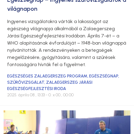
világnapon
Ingyenes vizsgálatokra várták a lakosságot az
egészség világnapja alkalmából a Zalaegerszeg
Járási Egészségfejlesztési Irodában. Április 7-ét – a
WHO alapításának évfordulóját – 1948-ban világnappá
nyilvánították. A rendezvényeken a betegségek
megelőzésére, gyógyítására, valamint a szűrések
fontosságára hívták fel a figyelmet.
EGÉSZSÉGES ZALAEGERSZEG PROGRAM
,
EGÉSZSÉGNAP
,
SZŰRŐVIZSGÁLAT
,
ZALAEGERSZEG JÁRÁSI
EGÉSZSÉGFEJLESZTÉSI IRODA
2025. április 08., 13:33
- 0. x 00., 00:00