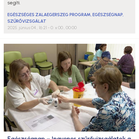
segíti.
EGÉSZSÉGES ZALAEGERSZEG PROGRAM
,
EGÉSZSÉGNAP
,
SZŰRŐVIZSGÁLAT
2025. június 04., 16:21
- 0. x 00., 00:00
Egészségnap – Ingyenes szűrővizsgálatok a