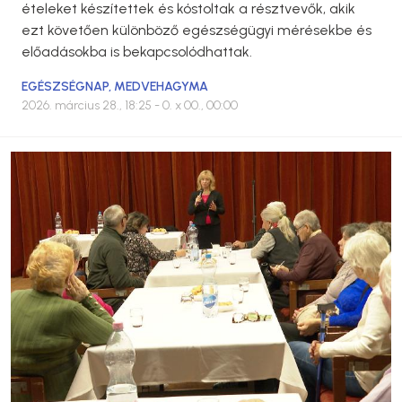
ételeket készítettek és kóstoltak a résztvevők, akik
ezt követően különböző egészségügyi mérésekbe és
előadásokba is bekapcsolódhattak.
EGÉSZSÉGNAP
,
MEDVEHAGYMA
2026. március 28., 18:25
- 0. x 00., 00:00