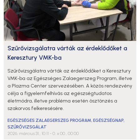
Szűrővizsgálatra várták az érdeklődőket a
Keresztury VMK-ba
Szűrővizsgálatra várták az érdeklődőket a Keresztury
VMK-ba az Egészséges Zalaegerszeg Program, illetve
a Plazma Center szervezésében. A közös rendezvény
célja a figyelemfelhívás az egészségtudatos
életmódra, illetve probléma esetén ösztönzés a
szakorvos felkeresésére.
EGÉSZSÉGES ZALAEGERSZEG PROGRAM
,
EGÉSZSÉGNAP
,
SZŰRŐVIZSGÁLAT
2026. március 31., 10:11
- 0. x 00., 00:00