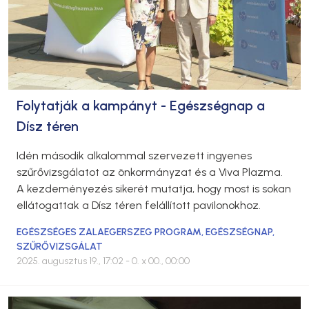
Folytatják a kampányt - Egészségnap a
Dísz téren
Idén második alkalommal szervezett ingyenes
szűrővizsgálatot az önkormányzat és a Viva Plazma.
A kezdeményezés sikerét mutatja, hogy most is sokan
ellátogattak a Dísz téren felállított pavilonokhoz.
EGÉSZSÉGES ZALAEGERSZEG PROGRAM
,
EGÉSZSÉGNAP
,
SZŰRŐVIZSGÁLAT
2025. augusztus 19., 17:02
- 0. x 00., 00:00