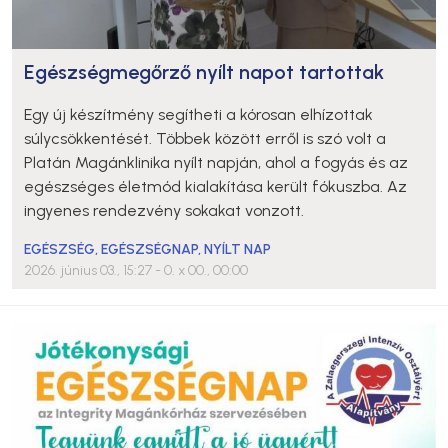
Egészségmegőrző nyílt napot tartottak
Egy új készítmény segítheti a kórosan elhízottak
súlycsökkentését. Többek között erről is szó volt a
Platán Magánklinika nyílt napján, ahol a fogyás és az
egészséges életmód kialakítása került fókuszba. Az
ingyenes rendezvény sokakat vonzott.
EGÉSZSÉG
,
EGÉSZSÉGNAP
,
NYÍLT NAP
2026. június 03., 15:27
- 0. x 00., 00:00