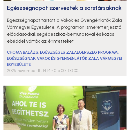
Egészségnapot szerveztek a sorstársaknak
Egészségnapot tartott a Vakok és Gyengénlátók Zala
Vármegyei Egyesülete. A programon ismeretterjesztő
előadásokkal, segédeszköz-bemutatóval és közös
ebéddel várták az érintetteket.
CHOMA BALÁZS
,
EGÉSZSÉGES ZALAEGERSZEG PROGRAM
,
EGÉSZSÉGNAP
,
VAKOK ÉS GYENGÉNLÁTÓK ZALA VÁRMEGYEI
EGYESÜLETE
2025. november 11., 14:14
- 0. x 00., 00:00