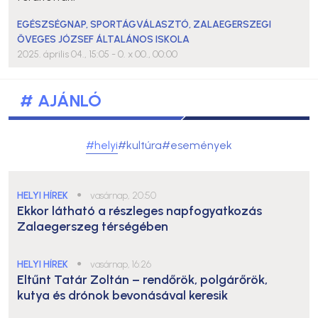
EGÉSZSÉGNAP
,
SPORTÁGVÁLASZTÓ
,
ZALAEGERSZEGI
ÖVEGES JÓZSEF ÁLTALÁNOS ISKOLA
2025. április 04., 15:05
- 0. x 00., 00:00
# AJÁNLÓ
#helyi
#kultúra
#események
HELYI HÍREK
●
vasárnap, 20:50
Ekkor látható a részleges napfogyatkozás
Zalaegerszeg térségében
HELYI HÍREK
●
vasárnap, 16:26
Eltűnt Tatár Zoltán – rendőrök, polgárőrök,
kutya és drónok bevonásával keresik