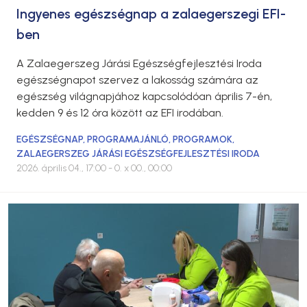
Ingyenes egészségnap a zalaegerszegi EFI-
ben
A Zalaegerszeg Járási Egészségfejlesztési Iroda
egészségnapot szervez a lakosság számára az
egészség világnapjához kapcsolódóan április 7-én,
kedden 9 és 12 óra között az EFI irodában.
EGÉSZSÉGNAP
,
PROGRAMAJÁNLÓ
,
PROGRAMOK
,
ZALAEGERSZEG JÁRÁSI EGÉSZSÉGFEJLESZTÉSI IRODA
2026. április 04., 17:00
- 0. x 00., 00:00