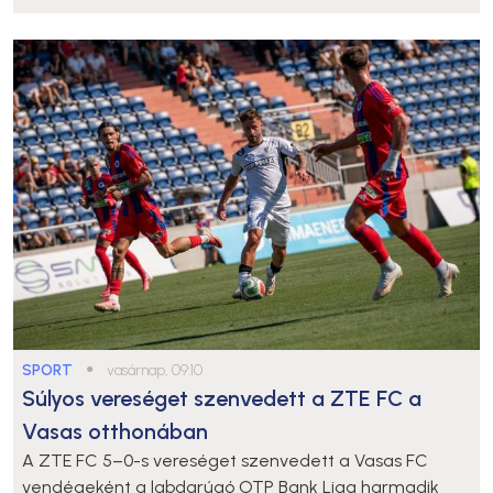
SPORT
●
vasárnap, 09:10
Súlyos vereséget szenvedett a ZTE FC a
Vasas otthonában
A ZTE FC 5–0-s vereséget szenvedett a Vasas FC
vendégeként a labdarúgó OTP Bank Liga harmadik