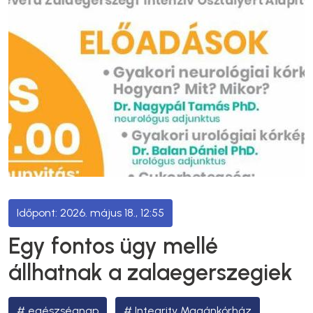
2026. május 18., 12:55
Egy fontos ügy mellé
állhatnak a zalaegerszegiek
egészségnap
Integrity Magánkórház