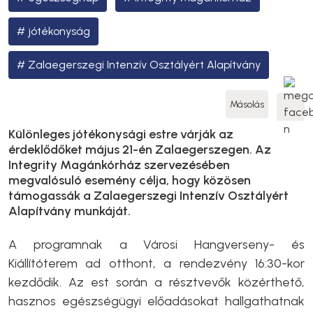
jótékonyság
Zalaegerszegi Intenzív Osztályért Alapítvány
Másolás
Különleges jótékonysági estre várják az
érdeklődőket május 21-én Zalaegerszegen. Az
Integrity Magánkórház szervezésében
megvalósuló esemény célja, hogy közösen
támogassák a Zalaegerszegi Intenzív Osztályért
Alapítvány munkáját.
A programnak a Városi Hangverseny- és
Kiállítóterem ad otthont, a rendezvény 16:30-kor
kezdődik. Az est során a résztvevők közérthető,
hasznos egészségügyi előadásokat hallgathatnak