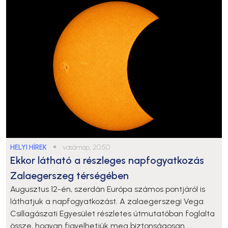
HELYI HÍREK
●
vasárnap, 20:50
Ekkor látható a részleges napfogyatkozás
Zalaegerszeg térségében
Augusztus 12-én, szerdán Európa számos pontjáról is
láthatjuk a napfogyatkozást. A zalaegerszegi Vega
Csillagászati Egyesület részletes útmutatóban foglalta
össze, hogyan figyelhetjük meg biztonságosan ...