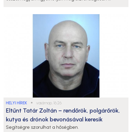
HELYI HÍREK
●
vasárnap, 16:26
Eltűnt Tatár Zoltán – rendőrök, polgárőrök,
kutya és drónok bevonásával keresik
Segítségre szorulhat a hőségben.