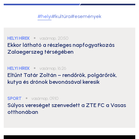
#helyi
#kultúra
#események
HELYI HÍREK
●
vasárnap, 20:50
Ekkor látható a részleges napfogyatkozás
Zalaegerszeg térségében
HELYI HÍREK
●
vasárnap, 16:26
Eltűnt Tatár Zoltán – rendőrök, polgárőrök,
kutya és drónok bevonásával keresik
SPORT
●
vasárnap, 09:10
Súlyos vereséget szenvedett a ZTE FC a Vasas
otthonában