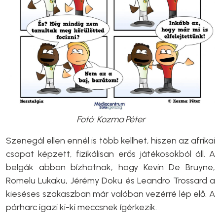
Fotó: Kozma Péter
Szenegál ellen ennél is több kellhet, hiszen az afrikai
csapat képzett, fizikálisan erős játékosokból áll. A
belgák abban bízhatnak, hogy Kevin De Bruyne,
Romelu Lukaku, Jérémy Doku és Leandro Trossard a
kieséses szakaszban már valóban vezérré lép elő. A
párharc igazi ki-ki meccsnek ígérkezik.