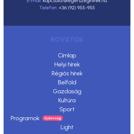
E-mail:
kapcsolat@egerszegihirek.hu
Telefon:
+36 (92) 955-955
ROVATOK
Címlap
Helyi hírek
Régiós hírek
Belföld
Gazdaság
Kultúra
Sport
Programok
Light