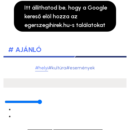
Itt állíthatod be, hogy a Google
kereső elöl hozza az
egerszegihirek.hu-s találatokat
# AJÁNLÓ
#helyi
#kultúra
#események