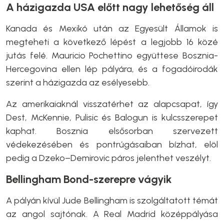
A házigazda USA előtt nagy lehetőség áll
Kanada és Mexikó után az Egyesült Államok is
megteheti a következő lépést a legjobb 16 közé
jutás felé. Mauricio Pochettino együttese Bosznia-
Hercegovina ellen lép pályára, és a fogadóirodák
szerint a házigazda az esélyesebb.
Az amerikaiaknál visszatérhet az alapcsapat, így
Dest, McKennie, Pulisic és Balogun is kulcsszerepet
kaphat. Bosznia elsősorban szervezett
védekezésében és pontrúgásaiban bízhat, elöl
pedig a Dzeko–Demirovic páros jelenthet veszélyt.
Bellingham Bond-szerepre vágyik
A pályán kívül Jude Bellingham is szolgáltatott témát
az angol sajtónak. A Real Madrid középpályása