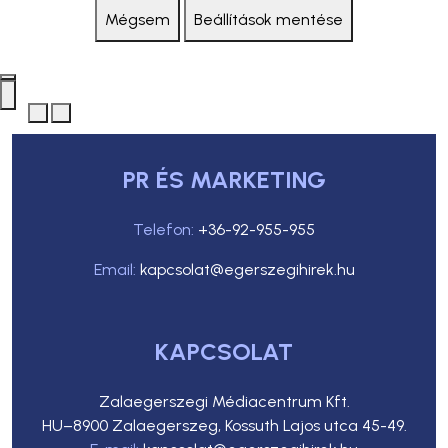
Mégsem
Beállítások mentése
PR ÉS MARKETING
Telefon:
+36-92-955-955
Email:
kapcsolat@egerszegihirek.hu
KAPCSOLAT
Zalaegerszegi Médiacentrum Kft.
HU–8900 Zalaegerszeg, Kossuth Lajos utca 45-49.