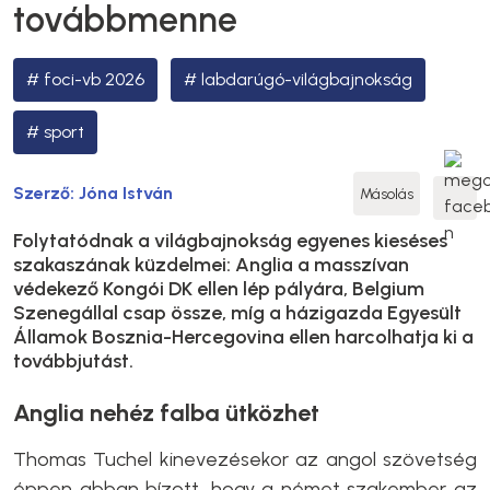
továbbmenne
foci-vb 2026
labdarúgó-világbajnokság
sport
Szerző:
Jóna István
Másolás
Folytatódnak a világbajnokság egyenes kieséses
szakaszának küzdelmei: Anglia a masszívan
védekező Kongói DK ellen lép pályára, Belgium
Szenegállal csap össze, míg a házigazda Egyesült
Államok Bosznia-Hercegovina ellen harcolhatja ki a
továbbjutást.
Anglia nehéz falba ütközhet
Thomas Tuchel kinevezésekor az angol szövetség
éppen abban bízott, hogy a német szakember az