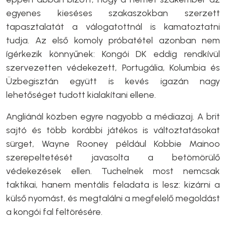
egyenes kieséses szakaszokban szerzett
tapasztalatát a válogatottnál is kamatoztatni
tudja. Az első komoly próbatétel azonban nem
ígérkezik könnyűnek: Kongói DK eddig rendkívül
szervezetten védekezett, Portugália, Kolumbia és
Üzbegisztán együtt is kevés igazán nagy
lehetőséget tudott kialakítani ellene.
Angliánál közben egyre nagyobb a médiazaj. A brit
sajtó és több korábbi játékos is változtatásokat
sürget, Wayne Rooney például Kobbie Mainoo
szerepeltetését javasolta a betömörülő
védekezések ellen. Tuchelnek most nemcsak
taktikai, hanem mentális feladata is lesz: kizárni a
külső nyomást, és megtalálni a megfelelő megoldást
a kongói fal feltörésére.