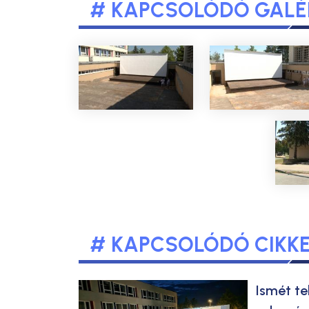
# KAPCSOLÓDÓ GALÉ
# KAPCSOLÓDÓ CIKK
Ismét te