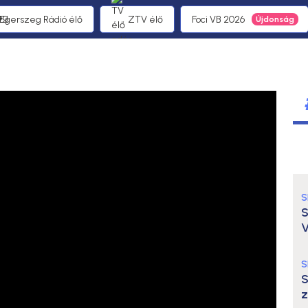
1 Egerszeg Rádió élő
ZTV élő
Foci VB 2026
S
S
V
S
S
z