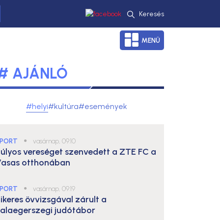
Keresés
MENÜ
# AJÁNLÓ
#helyi
#kultúra
#események
PORT
●
vasárnap, 09:10
úlyos vereséget szenvedett a ZTE FC a
asas otthonában
PORT
●
vasárnap, 09:19
ikeres övvizsgával zárult a
alaegerszegi judótábor