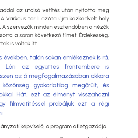
ddal az utolsó vetítés után nyitotta meg
 A Varkaus tér 1. azóta újra közkedvelt hely
a. A szervezők minden esztendőben a nézők
orra a soron következő filmet. Érdekesség,
k is voltak itt.
as években, talán sokan emlékeznek is rá.
r Lóri, az együttes frontembere is
 hiszen az ő megfogalmazásában akkora
 közönség gyakorlatilag megőrült, és
okkal. Hát, ezt az élményt visszahozni
y filmvetítéssel próbáljuk ezt a régi
i
ányzati képviselő, a program ötletgazdája.