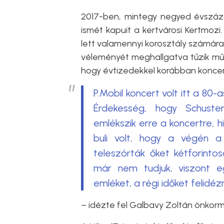
2017-ben, mintegy negyed évszáza
ismét kapuit a kertvárosi Kertmozi.
lett valamennyi korosztály számár
véleményét meghallgatva tűzik műs
hogy évtizedekkel korábban koncerte
P.Mobil koncert volt itt a 80-
Érdekesség, hogy Schuste
emlékszik erre a koncertre,
buli volt, hogy a végén a
teleszórták őket kétforintos
már nem tudjuk, viszont eg
emléket, a régi időket felidézn
– idézte fel Galbavy Zoltán önkorm