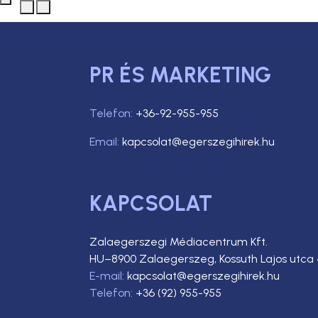
PR ÉS MARKETING
Telefon:
+36-92-955-955
Email:
kapcsolat@egerszegihirek.hu
KAPCSOLAT
Zalaegerszegi Médiacentrum Kft.
HU–8900 Zalaegerszeg, Kossuth Lajos utca 
E-mail:
kapcsolat@egerszegihirek.hu
Telefon:
+36 (92) 955-955