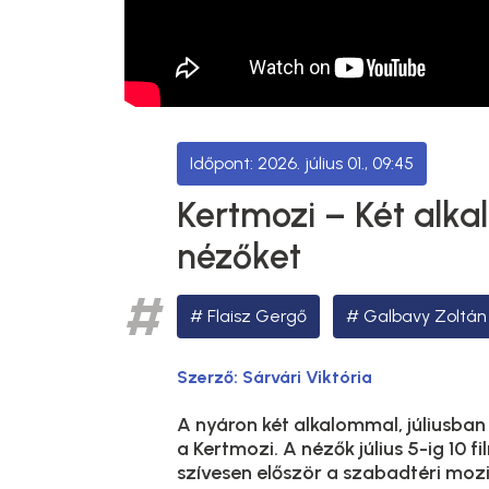
2026. július 01., 09:45
Kertmozi – Két alka
nézőket
Flaisz Gergő
Galbavy Zoltán
Szerző:
Sárvári Viktória
A nyáron két alkalommal, júliusban
a Kertmozi. A nézők július 5-ig 10 f
szívesen először a szabadtéri moz