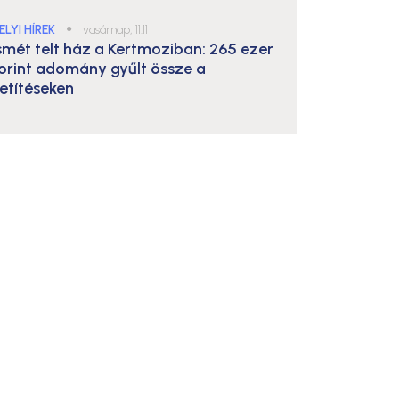
ELYI HÍREK
●
vasárnap, 11:11
smét telt ház a Kertmoziban: 265 ezer
orint adomány gyűlt össze a
etítéseken