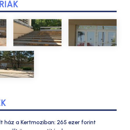
RIÁK
EK
lt ház a Kertmoziban: 265 ezer forint