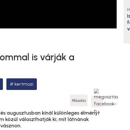
H
I
f
v
lommal is várják a
kertmozi
Másolás
 és augusztusban kínál különleges élményt
ilm közül választhatják ki, mit látnának
ivásznon.