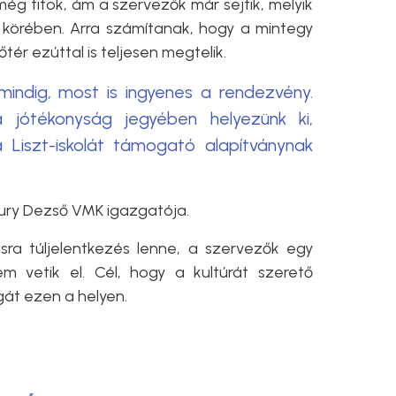
e még titok, ám a szervezők már sejtik, melyik
körében. Arra számítanak, hogy a mintegy
ér ezúttal is teljesen megtelik.
indig, most is ingyenes a rendezvény.
 jótékonyság jegyében helyezünk ki,
 Liszt-iskolát támogató alapítványnak
tury Dezső VMK igazgatója.
ra túljelentkezés lenne, a szervezők egy
m vetik el. Cél, hogy a kultúrát szerető
át ezen a helyen.