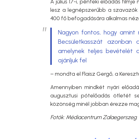
A július 17-i, pénteki előadás filmj
lesz a legnépszerűbb a szavazók 
400 fő befogadására alkalmas nézőt
Nagyon fontos, hogy amint m
Becsületkasszát azonban a
amelynek teljes bevételét a
ajánljuk fel
– mondta el
Flaisz Gergő, a Keresz
Amennyiben mindkét nyári előadás
augusztusi pótelőadás ötletét se
közönség minél jobban érezze mag
Fotók: Médiacentrum Zalaegerszeg