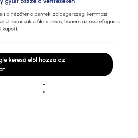
 gyűlt össze a vetítéseken
elt a nézőtér a pénteki zalaegerszegi Kertmozi
, ahol nemcsak a filmélmény, hanem az összefogás is
 kapott.
gle kereső elöl hozza az
at