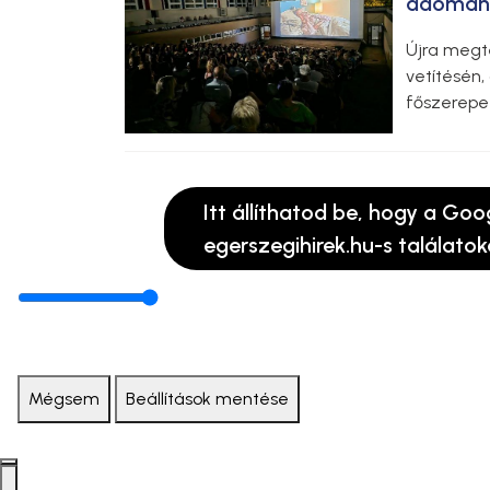
adomány
Újra megt
vetítésén
főszerepet
Itt állíthatod be, hogy a Goo
egerszegihirek.hu-s találatok
Mégsem
Beállítások mentése