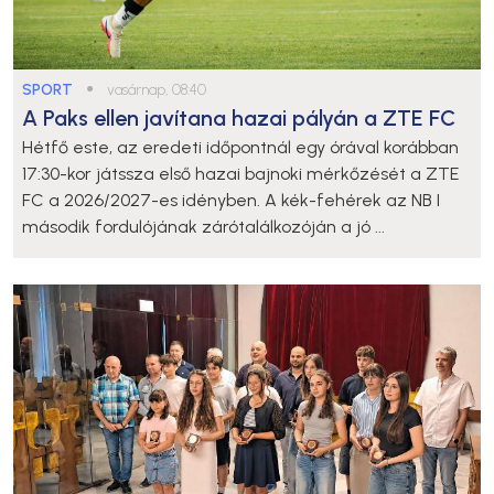
SPORT
●
vasárnap, 08:40
A Paks ellen javítana hazai pályán a ZTE FC
Hétfő este, az eredeti időpontnál egy órával korábban
17:30-kor játssza első hazai bajnoki mérkőzését a ZTE
FC a 2026/2027-es idényben. A kék-fehérek az NB I
második fordulójának zárótalálkozóján a jó ...