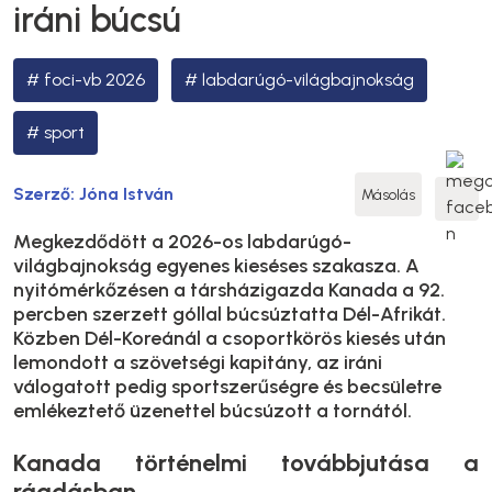
iráni búcsú
foci-vb 2026
labdarúgó-világbajnokság
sport
Szerző:
Jóna István
Másolás
Megkezdődött a 2026-os labdarúgó-
világbajnokság egyenes kieséses szakasza. A
nyitómérkőzésen a társházigazda Kanada a 92.
percben szerzett góllal búcsúztatta Dél-Afrikát.
Közben Dél-Koreánál a csoportkörös kiesés után
lemondott a szövetségi kapitány, az iráni
válogatott pedig sportszerűségre és becsületre
emlékeztető üzenettel búcsúzott a tornától.
Kanada történelmi továbbjutása a
ráadásban