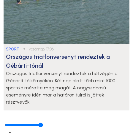
SPORT
●
vasárnap, 17:36
Országos triatlonversenyt rendeztek a
Gébárti-tónál
Országos triatlonversenyt rendeztek a hétvégén a
Gébárti-tó környékén. Két nap alatt több mint 1000
sportoló mérette meg magát. A nagyszabású
eseményre idén már a határon túlról is jöttek
résztvevők.