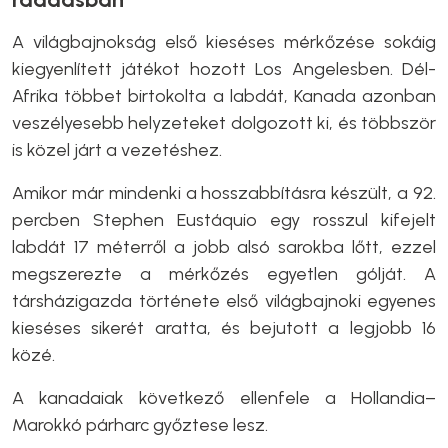
A világbajnokság első kieséses mérkőzése sokáig
kiegyenlített játékot hozott Los Angelesben. Dél-
Afrika többet birtokolta a labdát, Kanada azonban
veszélyesebb helyzeteket dolgozott ki, és többször
is közel járt a vezetéshez.
Amikor már mindenki a hosszabbításra készült, a 92.
percben Stephen Eustáquio egy rosszul kifejelt
labdát 17 méterről a jobb alsó sarokba lőtt, ezzel
megszerezte a mérkőzés egyetlen gólját. A
társházigazda története első világbajnoki egyenes
kieséses sikerét aratta, és bejutott a legjobb 16
közé.
A kanadaiak következő ellenfele a Hollandia–
Marokkó párharc győztese lesz.