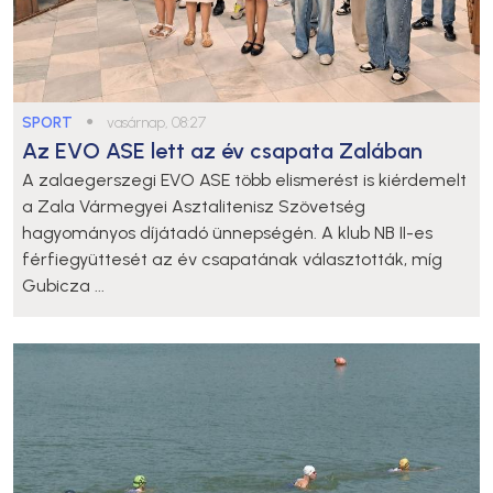
SPORT
●
vasárnap, 08:27
Az EVO ASE lett az év csapata Zalában
A zalaegerszegi EVO ASE több elismerést is kiérdemelt
a Zala Vármegyei Asztalitenisz Szövetség
hagyományos díjátadó ünnepségén. A klub NB II-es
férfiegyüttesét az év csapatának választották, míg
Gubicza ...