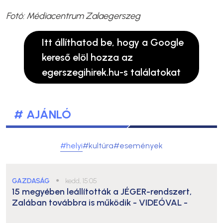
Fotó: Médiacentrum Zalaegerszeg
Itt állíthatod be, hogy a Google
kereső elöl hozza az
egerszegihirek.hu-s találatokat
# AJÁNLÓ
#helyi
#kultúra
#események
GAZDASÁG
●
kedd, 15:05
15 megyében leállították a JÉGER-rendszert,
Zalában továbbra is működik
- VIDEÓVAL -