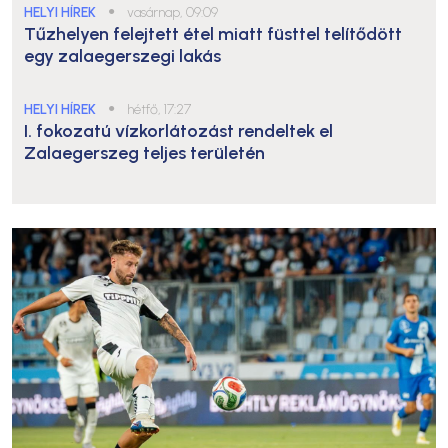
HELYI HÍREK
●
vasárnap, 09:09
Tűzhelyen felejtett étel miatt füsttel telítődött
egy zalaegerszegi lakás
HELYI HÍREK
●
hétfő, 17:27
I. fokozatú vízkorlátozást rendeltek el
Zalaegerszeg teljes területén