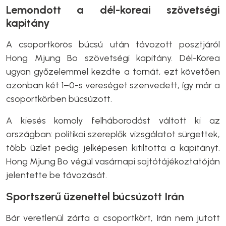
Lemondott a dél-koreai szövetségi
kapitány
A csoportkörös búcsú után távozott posztjáról
Hong Mjung Bo szövetségi kapitány. Dél-Korea
ugyan győzelemmel kezdte a tornát, ezt követően
azonban két 1–0-s vereséget szenvedett, így már a
csoportkörben búcsúzott.
A kiesés komoly felháborodást váltott ki az
országban: politikai szereplők vizsgálatot sürgettek,
több üzlet pedig jelképesen kitiltotta a kapitányt.
Hong Mjung Bo végül vasárnapi sajtótájékoztatóján
jelentette be távozását.
Sportszerű üzenettel búcsúzott Irán
Bár veretlenül zárta a csoportkört, Irán nem jutott