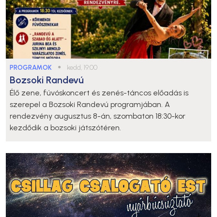
PROGRAMOK
●
kedd, 19:00
Bozsoki Randevú
Élő zene, fúvóskoncert és zenés-táncos előadás is
szerepel a Bozsoki Randevú programjában. A
rendezvény augusztus 8-án, szombaton 18:30-kor
kezdődik a bozsoki játszótéren.