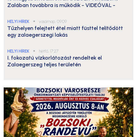
Zalában továbbra is működik
- VIDEÓVAL -
HELYI HÍREK
●
vasárnap, 09:09
Tűzhelyen felejtett étel miatt füsttel telítődött
egy zalaegerszegi lakás
HELYI HÍREK
●
hétfő, 17:27
I. fokozatú vízkorlátozást rendeltek el
Zalaegerszeg teljes területén