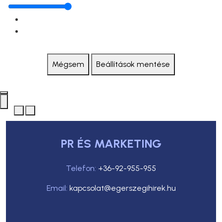
Mégsem
Beállítások mentése
PR ÉS MARKETING
Telefon:
+36-92-955-955
Email:
kapcsolat@egerszegihirek.hu