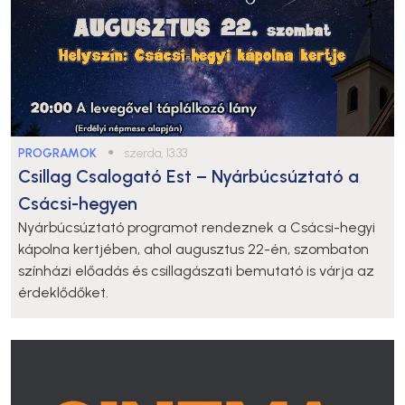
PROGRAMOK
●
szerda, 13:33
Csillag Csalogató Est – Nyárbúcsúztató a
Csácsi-hegyen
Nyárbúcsúztató programot rendeznek a Csácsi-hegyi
kápolna kertjében, ahol augusztus 22-én, szombaton
színházi előadás és csillagászati bemutató is várja az
érdeklődőket.