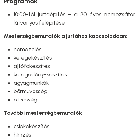
Programok
10:00-tól jurtaépítés – a 30 éves nemezsátor
látványos felépítése
Mesterségbemutatók a jurtához kapcsolódóan:
nemezelés
keregekészítés
ajtófakészítés
kéregedény-készítés
agyagmunkák
bőrművesség
ötvösség
További mesterségbemutatók:
csipkekészítés
hímzés