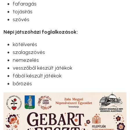
fafaragás
tojásírás
szövés
Népi játszóházi foglalkozások:
kötélverés
szalagszövés
nemezelés
vesszőből készült játékok
fából készült játékok
bőrözés