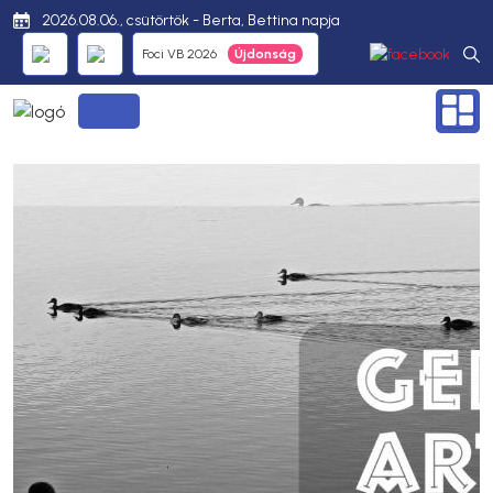
2026.08.06., csütörtök - Berta, Bettina napja
Foci VB 2026