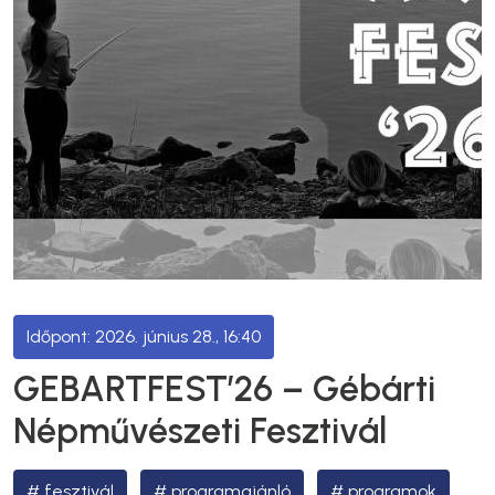
2026. június 28., 16:40
GEBARTFEST’26 – Gébárti
Népművészeti Fesztivál
fesztivál
programajánló
programok