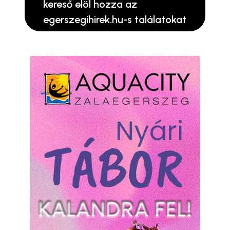
kereső elöl hozza az
egerszegihirek.hu-s találatokat