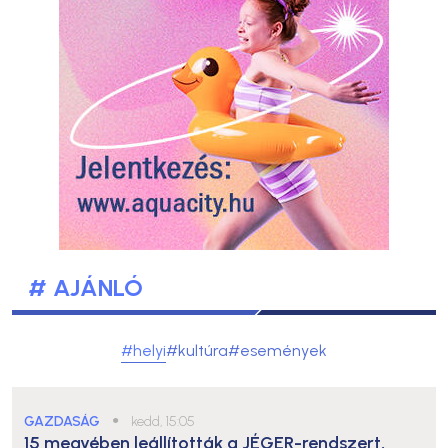
# AJÁNLÓ
#helyi
#kultúra
#események
GAZDASÁG
●
kedd, 15:05
15 megyében leállították a JÉGER-rendszert,