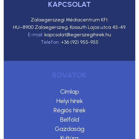
KAPCSOLAT
Zalaegerszegi Médiacentrum Kft.
HU–8900 Zalaegerszeg, Kossuth Lajos utca 45-49.
E-mail:
kapcsolat@egerszegihirek.hu
Telefon:
+36 (92) 955-955
ROVATOK
Címlap
Helyi hírek
Régiós hírek
Belföld
Gazdaság
Kultúra