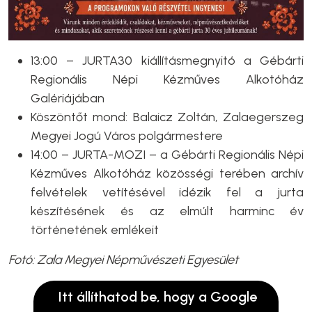
13:00 – JURTA30 kiállításmegnyitó a Gébárti
Regionális Népi Kézműves Alkotóház
Galériájában
Köszöntőt mond: Balaicz Zoltán, Zalaegerszeg
Megyei Jogú Város polgármestere
14:00 – JURTA-MOZI – a Gébárti Regionális Népi
Kézműves Alkotóház közösségi terében archív
felvételek vetítésével idézik fel a jurta
készítésének és az elmúlt harminc év
történetének emlékeit
Fotó: Zala Megyei Népművészeti Egyesület
Itt állíthatod be, hogy a Google